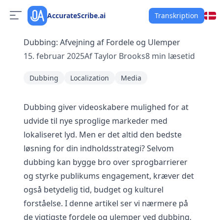
AccurateScribe.ai
Transkription
Dubbing: Afvejning af Fordele og Ulemper
15. februar 2025
Af
Taylor Brooks
8
min læsetid
Dubbing
Localization
Media
Dubbing giver videoskabere mulighed for at
udvide til nye sproglige markeder med
lokaliseret lyd. Men er det altid den bedste
løsning for din indholdsstrategi? Selvom
dubbing kan bygge bro over sprogbarrierer
og styrke publikums engagement, kræver det
også betydelig tid, budget og kulturel
forståelse. I denne artikel ser vi nærmere på
de vigtigste fordele og ulemper ved dubbing,