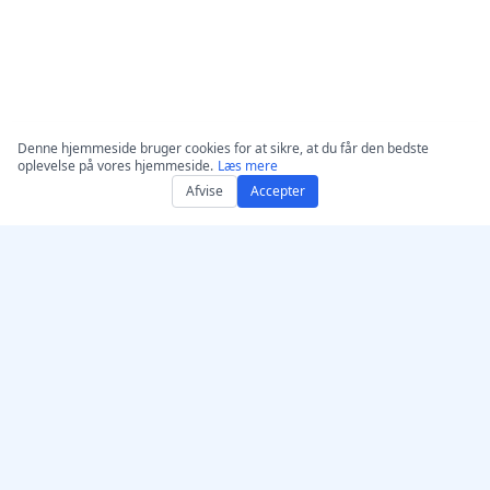
Denne hjemmeside bruger cookies for at sikre, at du får den bedste
oplevelse på vores hjemmeside.
Læs mere
Afvise
Accepter
Få AccurateScribe.ai
AccurateScribe.ai
Webapp – Online AI-
Enterprise-grade audio-
transskription
og video-transkription
drevet af avanceret AI-
iOS-app – AI-
teknologi.
transskription af
stemmebeskeder