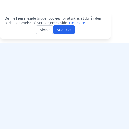
Denne hjemmeside bruger cookies for at sikre, at du får den
bedste oplevelse på vores hjemmeside.
Læs mere
Afvise
Accepter
Få AccurateScribe.ai
AccurateScribe.ai
Webapp – Online A
Enterprise-grade audio- og
transskription
video-transkription drevet af
avanceret AI-teknologi.
iOS-app – AI-transs
stemmebeskeder
AI‑transkribent – 
Store