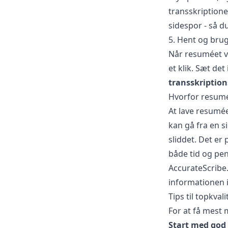
transskriptione
sidespor - så d
5. Hent og brug
Når resuméet v
et klik. Sæt det
transskription
Hvorfor resumé
At lave resumée
kan gå fra en s
sliddet. Det er 
både tid og pe
AccurateScribe.
informationen 
Tips til topkva
For at få mest 
Start med god 