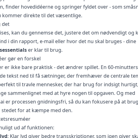
n, finder hovedidéerne og springer fyldet over - som småsn
u kommer direkte til det væsentlige.
 det
ises, kan du gennemse det, justere det om nødvendigt og 
 ind i din rapport, e-mail eller hvor det nu skal bruges - dine
sessentials
er klar til brug.
er gør en forskel
r er ikke bare praktisk - det ændrer spillet. En 60-minutter
ide tekst ned til få sætninger, der fremhæver de centrale t
perfekt til travle mennesker, der har brug for indsigt hurtigt
nge sammenlignet med at hyre nogen til opgaven. Og med
ai er processen gnidningsfri, så du kan fokusere på at bru
i stedet for at kæmpe med den.
litetsresuméer
muligt ud af funktionen:
lyd
: Klar lyd giver bedre transskriptioner, som igen giver s