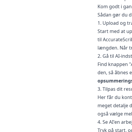
Kom godt i gan
Sådan gør du di
1. Upload og tr
Start med at upl
til AccurateScri
længden. Når tr
2. Gå til AI-inds
Find knappen "A
den, så åbnes e
opsummerings
3. Tilpas dit r
Her får du kont
meget detalje d
også vælge melle
4. Se AI'en arbe
Tryk på start, 