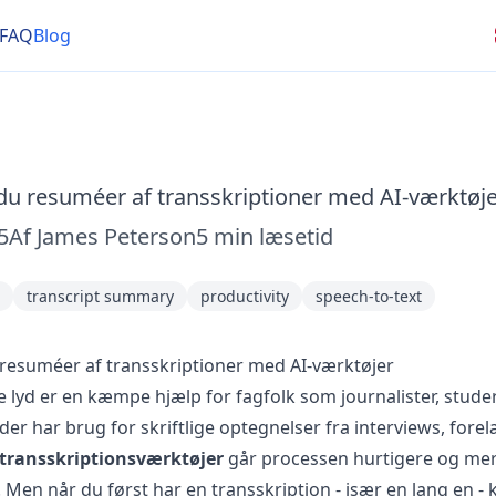
FAQ
Blog
du resuméer af transskriptioner med AI-værktøje
5
Af
James Peterson
5
min læsetid
transcript summary
productivity
speech-to-text
 resuméer af transskriptioner med AI-værktøjer
e lyd er en kæmpe hjælp for fagfolk som journalister, stude
der har brug for skriftlige optegnelser fra interviews, forel
-transskriptionsværktøjer
går processen hurtigere og mer
 Men når du først har en transskription - især en lang en - 