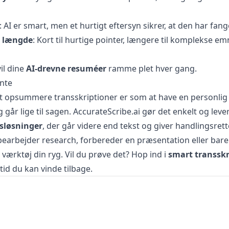
: AI er smart, men et hurtigt eftersyn sikrer, at den har fang
e længde
: Kort til hurtige pointer, længere til komplekse emn
il dine
AI-drevne resuméer
ramme plet hver gang.
nte
 at opsummere transskriptioner er som at have en personlig 
 går lige til sagen. AccurateScribe.ai gør det enkelt og leve
sløsninger
, der går videre end tekst og giver handlingsrette
earbejder research, forbereder en præsentation eller bare 
 værktøj din ryg. Vil du prøve det? Hop ind i
smart transskr
tid du kan vinde tilbage.