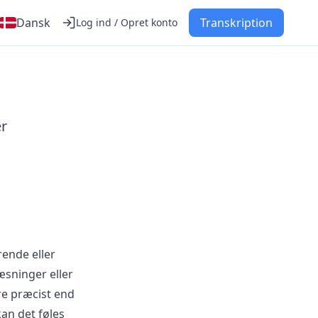
Dansk
Transkription
Log ind / Opret konto
r
rende eller
æsninger eller
e præcist end
kan det føles