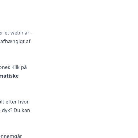
er et webinar -
 afhængigt af
ner. Klik på
matiske
lt efter hvor
re dyk? Du kan
 gennemgår