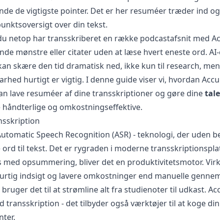
finde de vigtigste pointer. Det er her resuméer træder ind 
unktsoversigt over din tekst.
t du netop har transskriberet en række podcastafsnit med Ac
inde mønstre eller citater uden at læse hvert eneste ord. AI
 skære den tid dramatisk ned, ikke kun til research, men 
arhed hurtigt er vigtig. I denne guide viser vi, hvordan Accu
an lave resuméer af dine transskriptioner og gøre dine
tale
håndterlige og omkostningseffektive.
ansskription
Automatic Speech Recognition (ASR) - teknologi, der uden 
ord til tekst. Det er rygraden i moderne transskriptionspl
 med opsummering, bliver det en produktivitetsmotor. Vi
 hurtig indsigt og lavere omkostninger end manuelle genn
ruger det til at strømline alt fra studienoter til udkast. Ac
 transskription - det tilbyder også værktøjer til at koge din 
nter.