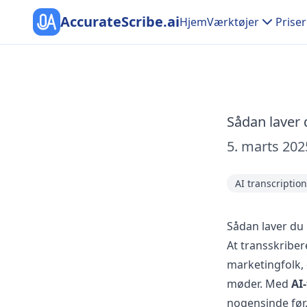
AccurateScribe.ai
Hjem
Værktøjer
Priser
Sådan laver 
5. marts 202
AI transcription
Sådan laver du
At transskriber
marketingfolk, 
møder. Med
AI
nogensinde før.