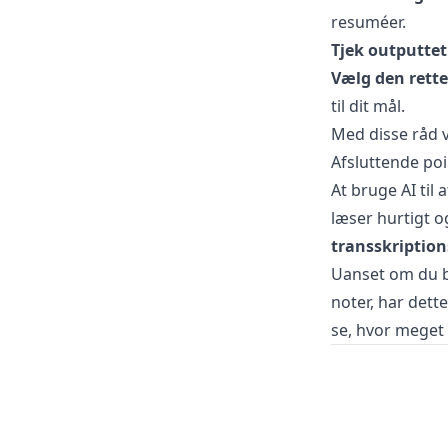
resuméer.
Tjek outputtet
Vælg den rett
til dit mål.
Med disse råd v
Afsluttende poi
At bruge AI til
læser hurtigt og
transskription
Uanset om du b
noter, har dette
se, hvor meget 