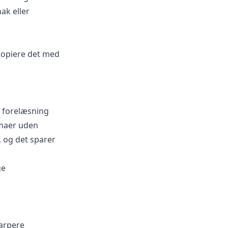
ak eller
kopiere det med
s forelæsning
emaer uden
, og det sparer
ge
karpere