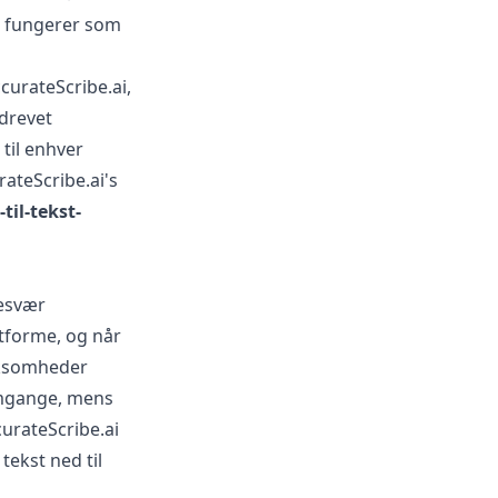
og fungerer som
curateScribe.ai,
-drevet
til enhver
rateScribe.ai's
-til-tekst-
besvær
atforme, og når
rksomheder
emgange, mens
curateScribe.ai
tekst ned til