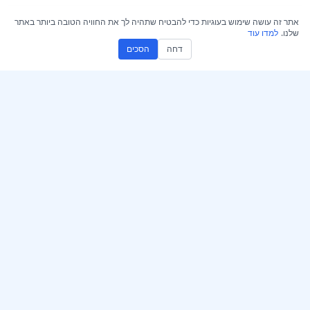
אתר זה עושה שימוש בעוגיות כדי להבטיח שתהיה לך את החוויה הטובה ביותר באתר
שלנו.
למדו עוד
דחה
הסכים
קבל את AccurateScribe.ai
AccurateScribe.ai
אפליקציית אינטרנט – מתמלל
תמלול אודיו ווידאו ברמה
AI מקוון
ארגונית, המופעל על ידי
טכנולוגיית AI מתקדמת.
אפליקציית iOS – תמלול
פתקים קוליים עם בינה
מלאכותית
מתמלל AI – Microsoft
Store
© 2026 AccurateScribe.ai.
All rights reserved.
תוסף תמלול ל‑Chrome
אסיסטנט GPT