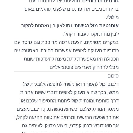
גורמים תרבותיים
: החליטו כיצד להתמודד עם
בדיחות, ניבים או רפרנסים שלא מתורגמים באופן
מילולי.
אותנטיות מול נגישות
: נסו לאזן בין נאמנות למקור
לבין נוחות וקלות עבור הקהל.
במקרים מסוימים, הצעת גרסה מדובבת וגם גרסה עם
כתוביות מעניקה לצופים אפשרות בחירה. האסטרטגיה
הכפולה הזו מאפשרת לתת מענה להעדפות שונות
מבלי להרחיק מעריצים פוטנציאליים.
סיכום
דיבוב יכול להפוך וידאו נישתי לתופעה גלובלית של
ממש, בכך שהוא מעניק לצופים דוברי שפות אחרות
דרך סוחפת ומונחית-קול ליהנות מהסיפור שלכם או
ממסר המותג שלכם. כשהוא נעשה נכון, דיבוב מעצים
את ההשפעה הרגשית ומרחיב את טווח ההגעה לקהל,
אך הוא דורש תכנון קפדני, ביצוע מדויק ולעיתים גם