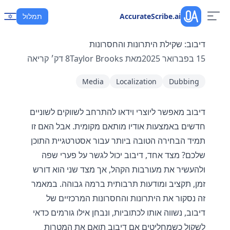
AccurateScribe.ai
תמלול
דיבוב: שקילת היתרונות והחסרונות
15 בפברואר 2025
מאת
Taylor Brooks
8
דק׳ קריאה
Media
Localization
Dubbing
דיבוב מאפשר ליוצרי וידאו להתרחב לשווקים לשוניים
חדשים באמצעות אודיו מותאם מקומית. אבל האם זו
תמיד הבחירה הטובה ביותר עבור אסטרטגיית התוכן
שלכם? מצד אחד, דיבוב יכול לגשר על פערי שפה
ולהעשיר את מעורבות הקהל, אך מצד שני הוא דורש
זמן, תקציב ומודעות תרבותית ברמה גבוהה. במאמר
זה נסקור את היתרונות והחסרונות המרכזיים של
דיבוב, נשווה אותו לכתוביות, ונבחן אילו גורמים כדאי
לשקול כשמחליטים אם דיבוב תואם את המטרות