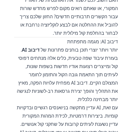
האם חשוב לכם לשמר את האותנטיות של האודיו
המקורי, או שאתם רואים מקום לפרש מחדש שורות
עבור הקשרים תרבותיים חדשים? החזון שלכם צריך
להוביל את ההחלטה אם לבצע לוקליזציה נרחבת או
לבחור בהחלפת קול מילולית יותר.
דיבוב AI: מגמה מתפתחת
יותר ויותר יוצרי תוכן בוחנים פתרונות של
דיבוב AI
.
בעזרת עיבוד שפה טבעית, כלים אלה מנתחים דפוסי
קול ומייצרים רצועות אודיו חדשות בשפות שונות,
לעיתים תוך התאמת גובה הקול והתזמון לחומר
המצולם הקיים. דיבוב AI מפחית עלויות הפקה, מאיץ
את התהליך והופך יצירת גרסאות רב-לשוניות לנגישה
יותר מבחינה כלכלית.
עם זאת, AI עדיין מתקשה בניואנסים רגשיים ובדקויות
קומיות. ביצירות דרמטיות, לכידת המהות המקורית
עדיין נשענת לעיתים קרובות על שחקני קול אנושיים.