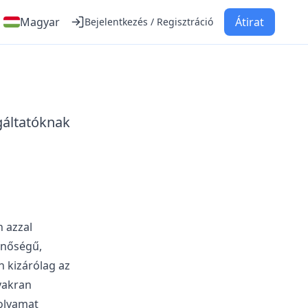
Magyar
Átirat
Bejelentkezés / Regisztráció
gáltatóknak
n azzal
inőségű,
n kizárólag az
yakran
folyamat