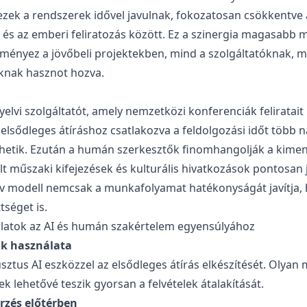
 ezek a rendszerek idővel javulnak, fokozatosan csökkentve
 és az emberi feliratozás között. Ez a szinergia magasabb
ményez a jövőbeli projektekben, mind a szolgáltatóknak, m
knak hasznot hozva.
yelvi szolgáltatót, amely nemzetközi konferenciák feliratait k
elsődleges átíráshoz csatlakozva a feldolgozási időt több 
hetik. Ezután a humán szerkesztők finomhangolják a kimenet
t műszaki kifejezések és kulturális hivatkozások pontosan
tív modell nemcsak a munkafolyamat hatékonyságát javítja,
tséget is.
latok az AI és humán szakértelem egyensúlyához
ök használata
ztus AI eszközzel az elsődleges átírás elkészítését. Olyan
ek lehetővé teszik gyorsan
a felvételek átalakítását
.
rzés előtérben