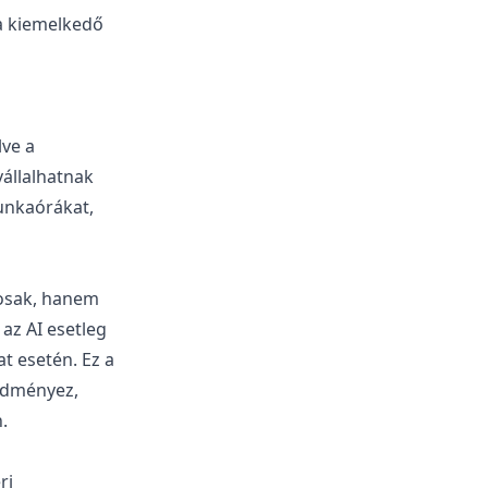
a kiemelkedő
lve a
vállalhatnak
unkaórákat,
tosak, hanem
 az AI esetleg
t esetén. Ez a
redményez,
.
ri