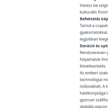
Vezess be szigo
kulturális fino
Befektetés ké
Tartsd a csapat
gyakorlatokkal.
legjobban kiegé
Iteráció és op
Rendszeresen gy
folyamatok fino
Következtetés
Az emberi szak
technológiai mo
működését. A fe
hatékonysága le
gyorsan szállít
globális piacon