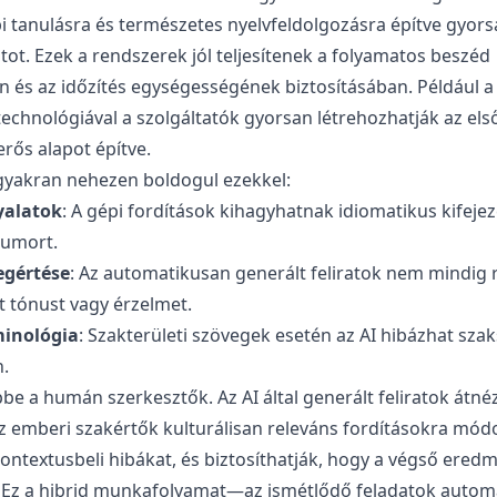
 tanulásra és természetes nyelvfeldolgozásra építve gyorsa
latot. Ezek a rendszerek jól teljesítenek a folyamatos beszéd
n és az időzítés egységességének biztosításában. Például 
technológiával
a szolgáltatók gyorsan létrehozhatják az els
 erős alapot építve.
gyakran nehezen boldogul ezekkel:
yalatok
: A gépi fordítások kihagyhatnak idiomatikus kifejez
humort.
gértése
: Az automatikusan generált feliratok nem mindig
nt tónust vagy érzelmet.
minológia
: Szakterületi szövegek esetén az AI hibázhat sz
.
pbe a humán szerkesztők. Az AI által generált feliratok átné
z emberi szakértők kulturálisan releváns fordításokra mód
kontextusbeli hibákat, és biztosíthatják, hogy a végső eredmé
 Ez a hibrid munkafolyamat—az ismétlődő feladatok automa