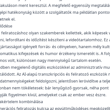
lakuláson ment keresztül. A megfelelő egyensúly megtalálá
gépi hatékonyság között a szolgáltatók ma példátlan ponto
tnek el.
jlődése
 feliratozáshoz olyan szakemberek kellettek, akik képesek 
ni, lefordítani és időzítést készíteni a videótartalomhoz. E
jártasságot igényelt forrás- és célnyelven, hanem mély kult
omatikus kifejezések és humor érzékeny ismeretét is. A fol
amos volt, különösen nagy mennyiségű tartalom esetén.
edben megjelenő digitális eszközökkel az adminisztratív mu
álódott. Az AI-alapú transzkripciós és feliratozó eszközök 
atmennyiségeket feldolgozni, jelentősen lerövidítve a teljes
onban nem tökéletesek: bár lenyűgöző gyorsak, néha pont 
yják figyelmen kívül, amelyeket csak az ember vesz észre.
zakértelem kombinálása
nerációs feliratozás kulcsa az együttműködéses megközelíté