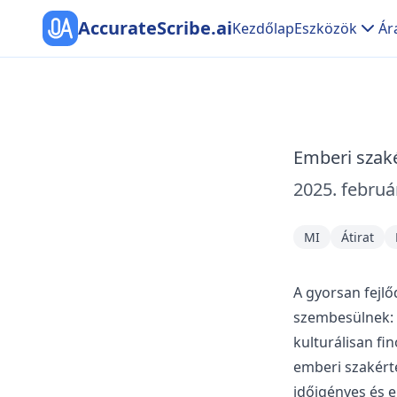
AccurateScribe.ai
Kezdőlap
Eszközök
Ár
Emberi szaké
2025. februá
MI
Átirat
A gyorsan fejlő
szembesülnek:
kulturálisan fi
emberi szakért
időigényes és e