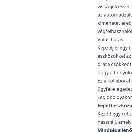
visszajelzéssel
az automatizált
kimenetet ered
végfelhasználó
Valós hatás
Képzelj el egy n
eszközökkel az 
órára csökkent
hogy a bonyolul
Ez a kollabora
ügyfél-elégedet
Legjobb gyakor
Fejlett eszköz
Kezdd egy robus
használj, amely
Minőségellenő