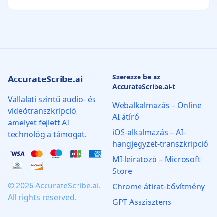
Szerezze be az
AccurateScribe.ai
AccurateScribe.ai-t
Vállalati szintű audio- és
Webalkalmazás – Online
videótranszkripció,
AI átíró
amelyet fejlett AI
iOS-alkalmazás – AI-
technológia támogat.
hangjegyzet-transzkripció
MI‑leiratozó – Microsoft
Store
© 2026 AccurateScribe.ai.
Chrome átirat‑bővítmény
All rights reserved.
GPT Asszisztens