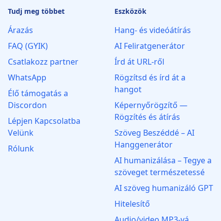
Tudj meg többet
Eszközök
Árazás
Hang- és videóátírás
FAQ (GYIK)
AI Feliratgenerátor
Csatlakozz partner
Írd át URL-ről
WhatsApp
Rögzítsd és írd át a
hangot
Élő támogatás a
Discordon
Képernyőrögzítő —
Rögzítés és átírás
Lépjen Kapcsolatba
Velünk
Szöveg Beszéddé – AI
Hanggenerátor
Rólunk
AI humanizálása – Tegye a
szöveget természetessé
AI szöveg humanizáló GPT
Hitelesítő
Audio/video MP3‑vá