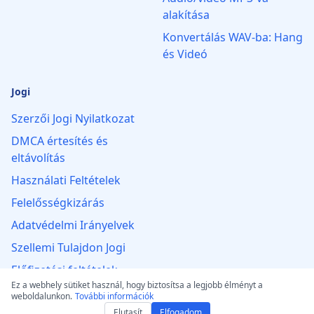
alakítása
Konvertálás WAV-ba: Hang
és Videó
Jogi
Szerzői Jogi Nyilatkozat
DMCA értesítés és
eltávolítás
Használati Feltételek
Felelősségkizárás
Adatvédelmi Irányelvek
Szellemi Tulajdon Jogi
Előfizetési feltételek
Ez a webhely sütiket használ, hogy biztosítsa a legjobb élményt a
Visszatérítési Szabályzat
weboldalunkon.
További információk
Elutasít
Elfogadom