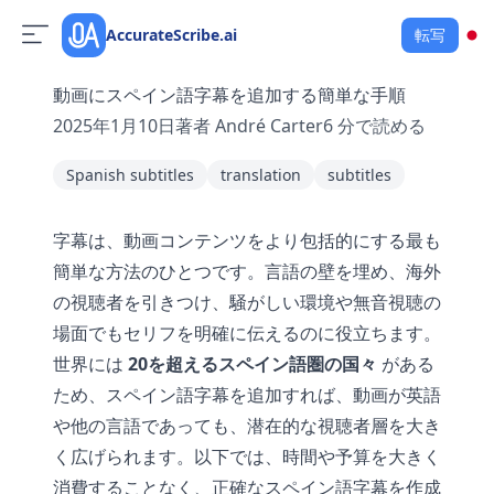
AccurateScribe.ai
転写
動画にスペイン語字幕を追加する簡単な手順
2025年1月10日
著者
André Carter
6
分で読める
Spanish subtitles
translation
subtitles
字幕は、動画コンテンツをより包括的にする最も
簡単な方法のひとつです。言語の壁を埋め、海外
の視聴者を引きつけ、騒がしい環境や無音視聴の
場面でもセリフを明確に伝えるのに役立ちます。
世界には
20を超えるスペイン語圏の国々
がある
ため、スペイン語字幕を追加すれば、動画が英語
や他の言語であっても、潜在的な視聴者層を大き
く広げられます。以下では、時間や予算を大きく
消費することなく、正確なスペイン語字幕を作成