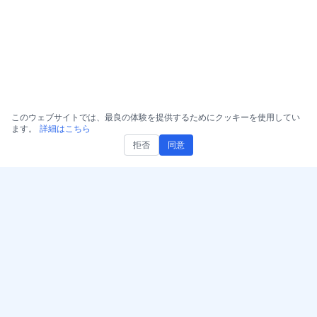
このウェブサイトでは、最良の体験を提供するためにクッキーを使用してい
ます。
詳細はこちら
拒否
同意
AccurateScribe.ai を入手
AccurateScribe.ai
ウェブアプリ – オンライン
高度なAI技術で実現するエ
AI文字起こしツール
ンタープライズグレードの
音声・ビデオ文字起こし。
iOSアプリ – AI音声メモ文
字起こし