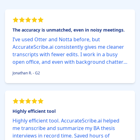
The accuracy is unmatched, even in noisy meetings.
I’ve used Otter and Notta before, but
AccurateScribe.ai consistently gives me cleaner
transcripts with fewer edits. I work in a busy
open office, and even with background chatter,
the AI nails 99% of the words correctly. The built-
Jonathan R. - G2
in timestamp feature saves me so much time
when reviewing.
Highly efficient tool
Highly efficient tool. AccurateScribe.ai helped
me transcribe and summarize my BA thesis
interviews in record time. Saved hours of