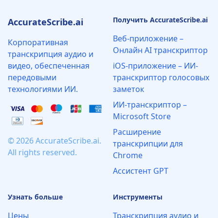
Получить AccurateScribe.ai
AccurateScribe.ai
Веб-приложение –
Корпоративная
Онлайн AI транскриптор
транскрипция аудио и
видео, обеспеченная
iOS-приложение – ИИ-
передовыми
транскриптор голосовых
технологиями ИИ.
заметок
ИИ‑транскриптор –
Microsoft Store
Расширение
© 2026 AccurateScribe.ai.
транскрипции для
All rights reserved.
Chrome
Ассистент GPT
Узнать больше
Инструменты
Цены
Транскрипция аудио и