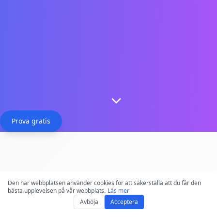
Prova gratis
6,358,298
Den här webbplatsen använder cookies för att säkerställa att du får den
bästa upplevelsen på vår webbplats.
Läs mer
Hours Processed
Avböja
Acceptera