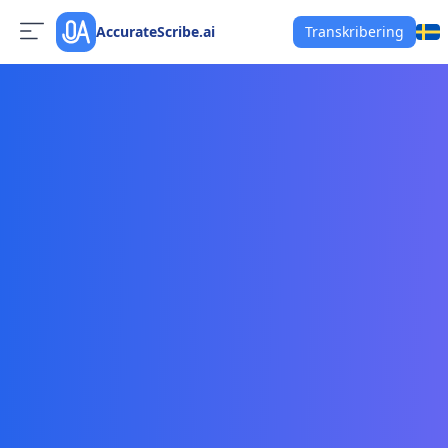
AccurateScribe.ai
Transkribering