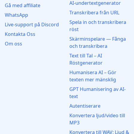
AI-undertextgenerator
Gå med affiliate
Transkribera från URL
WhatsApp
Spela in och transkribera
Live‑support på Discord
röst
Kontakta Oss
Skärminspelare — Fånga
Om oss
och transkribera
Text till Tal – AI
Röstgenerator
Humanisera AI – Gör
texten mer mänsklig
GPT Humanisering av AI-
text
Autentiserare
Konvertera ljud/video till
MP3
Konvertera till WAV: Ljud &