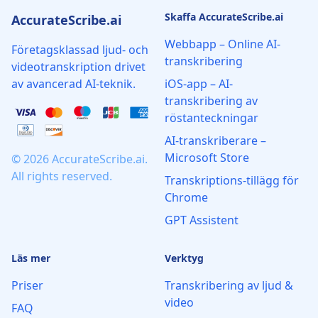
Skaffa AccurateScribe.ai
AccurateScribe.ai
Webbapp – Online AI-
Företagsklassad ljud- och
transkribering
videotranskription drivet
av avancerad AI-teknik.
iOS-app – AI-
transkribering av
röstanteckningar
AI‑transkriberare –
Microsoft Store
© 2026 AccurateScribe.ai.
All rights reserved.
Transkriptions‑tillägg för
Chrome
GPT Assistent
Läs mer
Verktyg
Priser
Transkribering av ljud &
video
FAQ