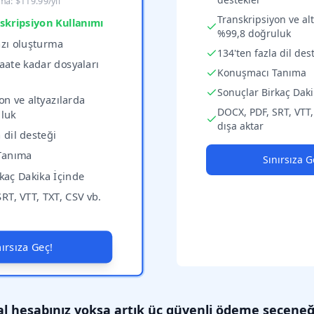
rma: $119.99/yıl
Transkripsiyon ve al
nskripsiyon Kullanımı
%99,8 doğruluk
yazı oluşturma
134'ten fazla dil des
saate kadar dosyaları
Konuşmacı Tanıma
Sonuçlar Birkaç Daki
on ve altyazılarda
DOCX, PDF, SRT, VTT,
luk
dışa aktar
 dil desteği
Tanıma
Sınırsıza G
kaç Dakika İçinde
RT, VTT, TXT, CSV vb.
nırsıza Geç!
l hesabınız yoksa artık üç güvenli ödeme seçeneğ