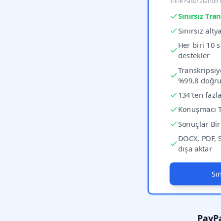
Yıllık Faturalandı
Sınırsız Tra
Sınırsız alt
Her biri 10 
destekler
Transkripsiy
%99,8 doğru
134'ten fazla
Konuşmacı 
Sonuçlar Bir
DOCX, PDF, S
dışa aktar
Sı
PayPa