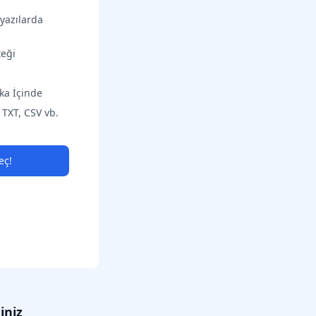
tyazılarda
teği
ka İçinde
 TXT, CSV vb.
eç!
iniz