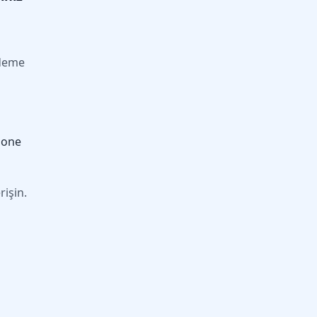
ödeme
bone
rişin.