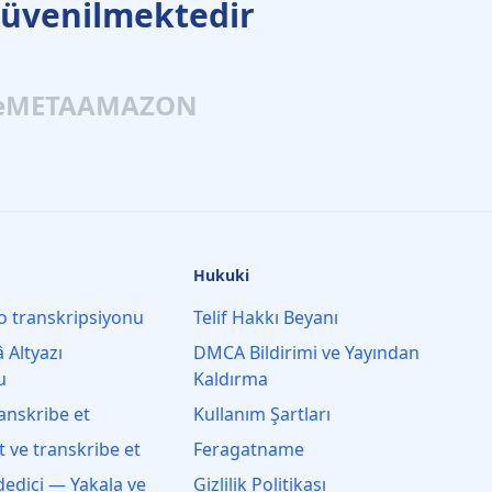
güvenilmektedir
e
META
AMAZON
Hukuki
o transkripsiyonu
Telif Hakkı Beyanı
 Altyazı
DMCA Bildirimi ve Yayından
u
Kaldırma
anskribe et
Kullanım Şartları
t ve transkribe et
Feragatname
edici — Yakala ve
Gizlilik Politikası