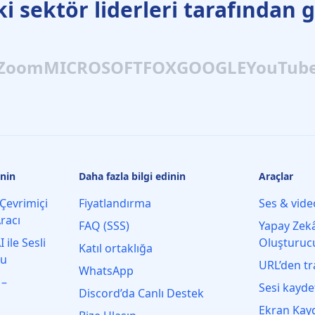
i sektör liderleri tarafından 
Zoom
MICROSOFT
FOX
GOOGLE
YouTub
inin
Daha fazla bilgi edinin
Araçlar
Çevrimiçi
Fiyatlandırma
Ses & vide
racı
FAQ (SSS)
Yapay Zekâ
 ile Sesli
Oluşturuc
Katıl ortaklığa
nu
URL’den tr
WhatsApp
 –
Sesi kayde
Discord’da Canlı Destek
Ekran Kayd