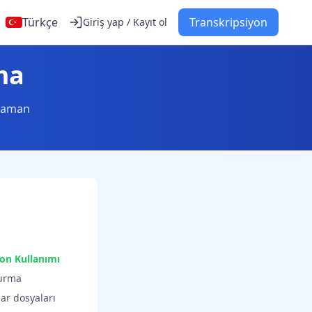
Türkçe
Transkripsiyon
Giriş yap / Kayıt ol
ma
 zaman
yon Kullanımı
turma
dar dosyaları