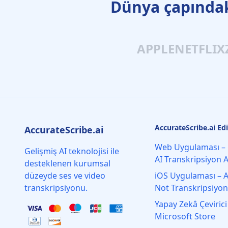
Dünya çapındak
APPLE
NETFLIX
AccurateScribe.ai Ed
AccurateScribe.ai
Web Uygulaması – 
Gelişmiş AI teknolojisi ile
AI Transkripsiyon A
desteklenen kurumsal
düzeyde ses ve video
iOS Uygulaması – AI
transkripsiyonu.
Not Transkripsiyo
Yapay Zekâ Çevirici
Microsoft Store