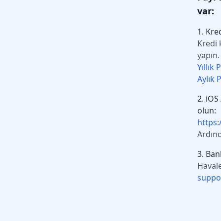
var:
1. Kre
Kredi 
yapın.
Yıllık
Aylık 
2. iOS
olun:
https
Ardınd
3. Ban
Havale
suppo