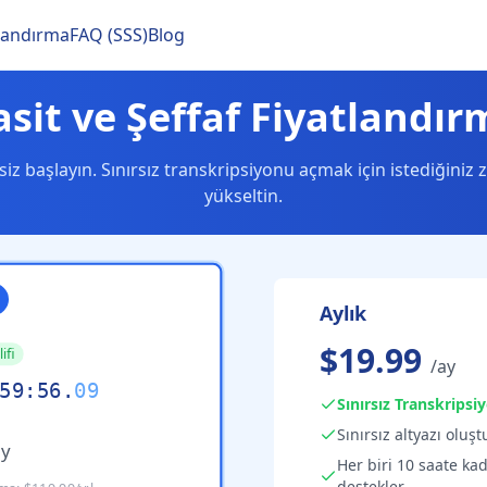
tlandırma
FAQ (SSS)
Blog
asit ve Şeffaf Fiyatlandır
siz başlayın. Sınırsız transkripsiyonu açmak için istediğiniz
yükseltin.
Aylık
$19.99
ifi
/ay
59
:
55
.
69
Sınırsız Transkripsi
Sınırsız altyazı oluş
ay
Her biri 10 saate ka
destekler