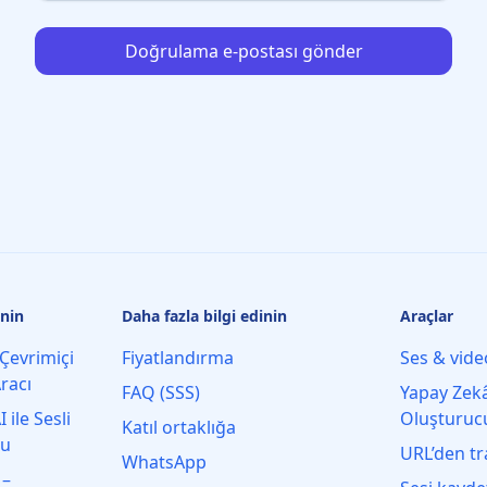
Doğrulama e‑postası gönder
inin
Daha fazla bilgi edinin
Araçlar
Çevrimiçi
Fiyatlandırma
Ses & vide
racı
FAQ (SSS)
Yapay Zekâ
 ile Sesli
Oluşturuc
Katıl ortaklığa
nu
URL’den tr
WhatsApp
 –