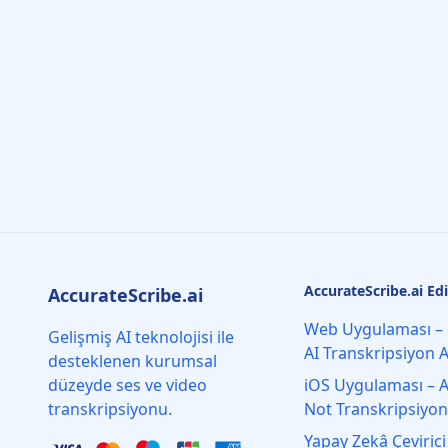
AccurateScribe.ai Ed
AccurateScribe.ai
Web Uygulaması – 
Gelişmiş AI teknolojisi ile
AI Transkripsiyon A
desteklenen kurumsal
düzeyde ses ve video
iOS Uygulaması – AI
transkripsiyonu.
Not Transkripsiyo
Yapay Zekâ Çevirici