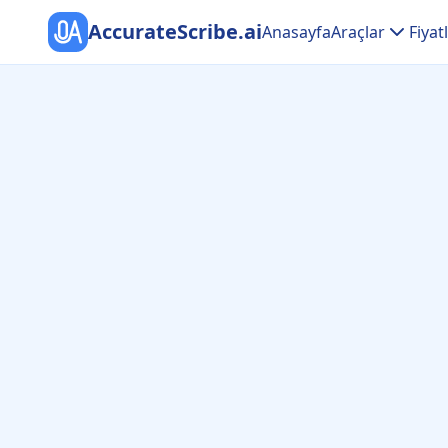
AccurateScribe.ai
Anasayfa
Araçlar
Fiya