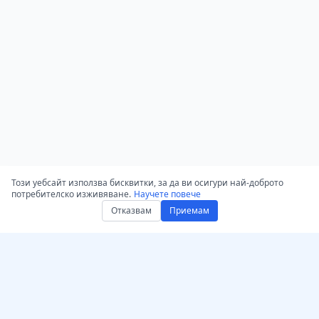
Този уебсайт използва бисквитки, за да ви осигури най-доброто
потребителско изживяване.
Научете повече
Отказвам
Приемам
Вземете AccurateScribe.ai –
AccurateScribe.ai
Мощен AI транскриптор
Корпоративна аудио и
Уеб приложение –