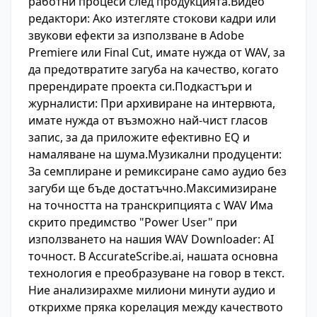
работни процеси след продукцията.Видео
редактори: Ако изтегляте стокови кадри или
звукови ефекти за използване в Adobe
Premiere или Final Cut, имате нужда от WAV, за
да предотвратите загуба на качество, когато
пререндирате проекта си.Подкастъри и
журналисти: При архивиране на интервюта,
имате нужда от възможно най-чист гласов
запис, за да приложите ефективно EQ и
намаляване на шума.Музикални продуценти:
За семплиране и ремиксиране само аудио без
загуби ще бъде достатъчно.Максимизиране
на точността на транскрипцията с WAV Има
скрито предимство "Power User" при
използването на нашия WAV Downloader: AI
точност. В AccurateScribe.ai, нашата основна
технология е преобразуване на говор в текст.
Ние анализирахме милиони минути аудио и
открихме пряка корелация между качеството