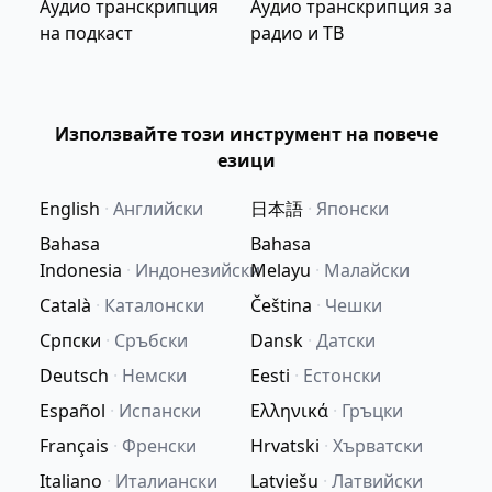
Аудио транскрипция
Аудио транскрипция за
на подкаст
радио и ТВ
Използвайте този инструмент на повече
езици
English
·
Английски
日本語
·
Японски
Bahasa
Bahasa
Indonesia
·
Индонезийски
Melayu
·
Малайски
Català
·
Каталонски
Čeština
·
Чешки
Српски
·
Сръбски
Dansk
·
Датски
Deutsch
·
Немски
Eesti
·
Естонски
Español
·
Испански
Ελληνικά
·
Гръцки
Français
·
Френски
Hrvatski
·
Хърватски
Italiano
·
Италиански
Latviešu
·
Латвийски