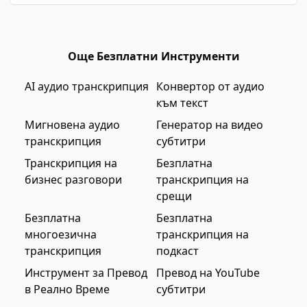
Още Безплатни Инструменти
AI аудио транскрипция
Конвертор от аудио
към текст
Мигновена аудио
Генератор на видео
транскрипция
субтитри
Транскрипция на
Безплатна
бизнес разговори
транскрипция на
срещи
Безплатна
Безплатна
многоезична
транскрипция на
транскрипция
подкаст
Инструмент за Превод
Превод на YouTube
в Реално Време
субтитри