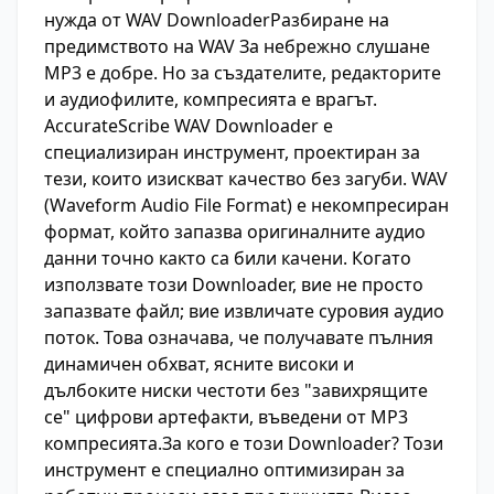
нужда от WAV DownloaderРазбиране на
предимството на WAV За небрежно слушане
MP3 е добре. Но за създателите, редакторите
и аудиофилите, компресията е врагът.
AccurateScribe WAV Downloader е
специализиран инструмент, проектиран за
тези, които изискват качество без загуби. WAV
(Waveform Audio File Format) е некомпресиран
формат, който запазва оригиналните аудио
данни точно както са били качени. Когато
използвате този Downloader, вие не просто
запазвате файл; вие извличате суровия аудио
поток. Това означава, че получавате пълния
динамичен обхват, ясните високи и
дълбоките ниски честоти без "завихрящите
се" цифрови артефакти, въведени от MP3
компресията.За кого е този Downloader? Този
инструмент е специално оптимизиран за