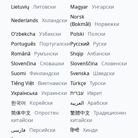
Lietuvių
·
Литовски
Magyar
·
Унгарски
Norsk
Nederlands
·
Холандски
(Bokmål)
·
Норвежки
Oʻzbekcha
·
Узбекски
Polski
·
Полски
Português
·
Португалски
Русский
·
Руски
Română
·
Румънски
Shqip
·
Албански
Slovenčina
·
Словашки
Slovenščina
·
Словенски
Suomi
·
Финландски
Svenska
·
Шведски
Tiếng Việt
·
Виетнамски
Türkçe
·
Турски
Українська
·
Украински
עברית
·
Иврит
한국어
·
Корейски
العربية
·
Арабски
简体中文
·
Опростен
繁體中文
·
Традиционен
китайски
китайски
فارسی
·
Персийски
हिन्दी
·
Хинди