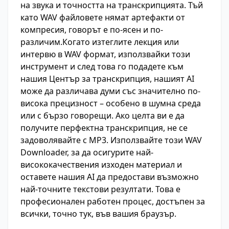
на звука и точността на транскрипцията. Тъй
като WAV файловете нямат артефакти от
компресия, говорът е по-ясен и по-
различим.Когато изтеглите лекция или
интервю в WAV формат, използвайки този
инструмент и след това го подадете към
нашия Център за транскрипция, нашият AI
може да различава думи със значително по-
висока прецизност – особено в шумна среда
или с бързо говорещи. Ако целта ви е да
получите перфектна транскрипция, не се
задоволявайте с MP3. Използвайте този WAV
Downloader, за да осигурите най-
висококачествения изходен материал и
оставете нашия AI да предостави възможно
най-точните текстови резултати. Това е
професионален работен процес, достъпен за
всички, точно тук, във вашия браузър.