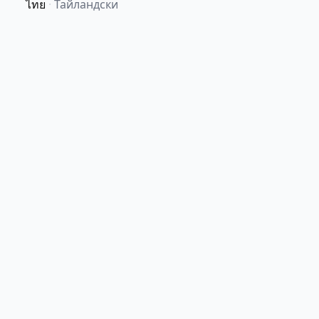
ไทย
·
Тайландски