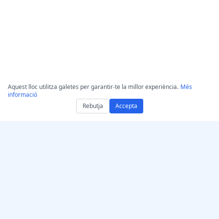
Aquest lloc utilitza galetes per garantir-te la millor experiència.
Més
informació
Rebutja
Accepta
Aconsegueix
AccurateScribe.ai
AccurateScribe.ai
Transcripció d’àudio i
Aplicació web –
vídeo de nivell
Transcriptor d’IA en línia
empresarial impulsada
App per a iOS –
per IA avançada.