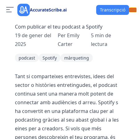
AccurateScribe.ai
Transcripció
Com publicar el teu podcast a Spotify
19 de gener del
Per
Emily
5
min de
2025
Carter
lectura
podcast
Spotify
màrqueting
Tant si comparteixes entrevistes, idees del
sector o històries entretingudes, el podcast
continua sent una manera molt potent de
connectar amb audiències d arreu. Spotify s
ha convertit en una plataforma clau per al
podcasting gràcies al seu abast global i a les
eines per a creadors. Si vols que més
persones descobreixin el teu programa, és