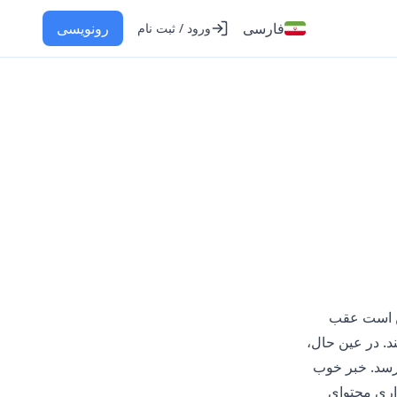
فارسی
رونویسی
ورود / ثبت نام
کن است عقب
ند. در عین حال،
‌رسد. خبر خوب
اری محتوای