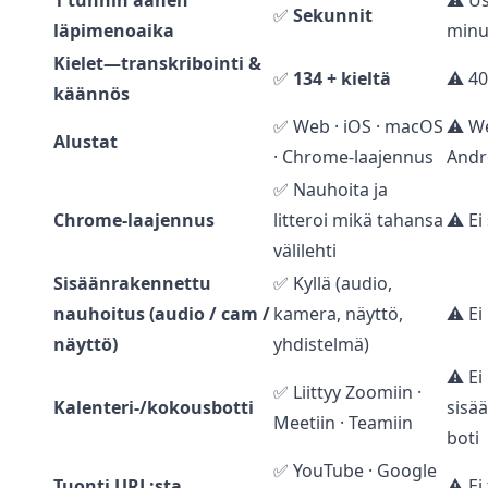
1 tunnin äänen
⚠️ Us
✅
Sekunnit
läpimenoaika
minu
Kielet—transkribointi &
✅
134 + kieltä
⚠️ 40
käännös
✅ Web · iOS · macOS
⚠️ We
Alustat
· Chrome-laajennus
Andr
✅ Nauhoita ja
Chrome-laajennus
litteroi mikä tahansa
⚠️ Ei
välilehti
Sisäänrakennettu
✅ Kyllä (audio,
nauhoitus (audio / cam /
kamera, näyttö,
⚠️ Ei
näyttö)
yhdistelmä)
⚠️ Ei
✅ Liittyy Zoomiin ·
Kalenteri-/kokousbotti
sisä
Meetiin · Teamiin
boti
✅ YouTube · Google
Tuonti URL:sta
⚠️ Ei