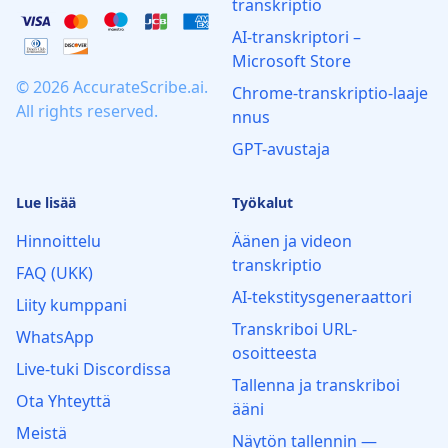
transkriptio
AI‑transkriptori –
Microsoft Store
© 2026 AccurateScribe.ai.
Chrome‑transkriptio‑laaje
All rights reserved.
nnus
GPT-avustaja
Lue lisää
Työkalut
Hinnoittelu
Äänen ja videon
transkriptio
FAQ (UKK)
AI-tekstitysgeneraattori
Liity kumppani
Transkriboi URL-
WhatsApp
osoitteesta
Live‑tuki Discordissa
Tallenna ja transkriboi
Ota Yhteyttä
ääni
Meistä
Näytön tallennin —