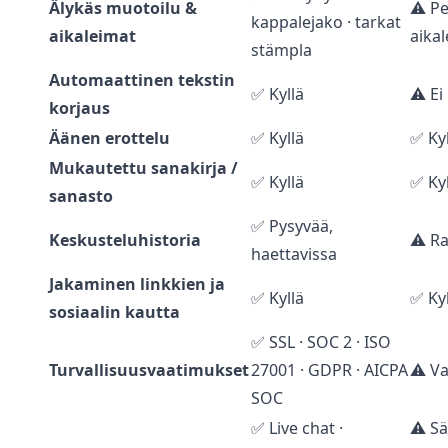
Älykäs muotoilu &
⚠️ P
kappalejako · tarkat
aikaleimat
aika
stämpla
Automaattinen tekstin
✅ Kyllä
⚠️ Ei
korjaus
Äänen erottelu
✅ Kyllä
✅ Kyl
Mukautettu sanakirja /
✅ Kyllä
✅ Kyl
sanasto
✅ Pysyvää,
Keskusteluhistoria
⚠️ Ra
haettavissa
Jakaminen linkkien ja
✅ Kyllä
✅ Kyl
sosiaalin kautta
✅ SSL · SOC 2 · ISO
Turvallisuusvaatimukset
27001 · GDPR · AICPA
⚠️ V
SOC
✅ Live chat ·
⚠️ Sä