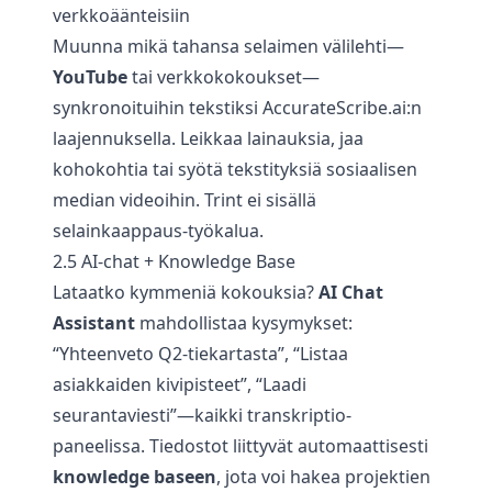
verkkoäänteisiin
Muunna mikä tahansa selaimen välilehti—
YouTube
tai verkkokokoukset—
synkronoituihin tekstiksi AccurateScribe.ai:n
laajennuksella. Leikkaa lainauksia, jaa
kohokohtia tai syötä tekstityksiä sosiaalisen
median videoihin. Trint ei sisällä
selainkaappaus-työkalua.
2.5 AI-chat + Knowledge Base
Lataatko kymmeniä kokouksia?
AI Chat
Assistant
mahdollistaa kysymykset:
“Yhteenveto Q2-tiekartasta”, “Listaa
asiakkaiden kivipisteet”, “Laadi
seurantaviesti”—kaikki transkriptio-
paneelissa. Tiedostot liittyvät automaattisesti
knowledge baseen
, jota voi hakea projektien