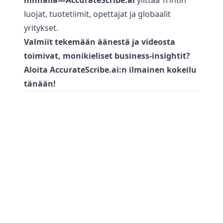
hinnalla—AccurateScribe.ai
ylittää Trintin
luojat, tuotetiimit, opettajat ja globaalit
yritykset.
Valmiit tekemään äänestä ja videosta
toimivat, monikieliset business-insightit?
Aloita AccurateScribe.ai:n ilmainen kokeilu
tänään!