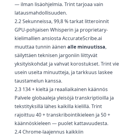
— ilman lisäohjelmia. Trint tarjoaa vain
latausmahdollisuuden.
2.2 Sekunneissa, 99,8 % tarkat litteroinnit
GPU-pohjaisen Whisperin ja proprietary-
kielimallien ansiosta AccurateScribe.ai
muuttaa tunnin äänen
alle minuutissa
,
säilyttäen teknisen jargoniin liittyvät
yksityiskohdat ja vahvat korostukset. Trint vie
usein useita minuutteja, ja tarkkuus laskee
taustamelun kanssa.
2.3 134 + kieltä ja reaaliaikainen käännös
Palvele globaaleja yleisöjä transkriptioilla ja
tekstityksillä lähes kaikilla kielillä. Trint
rajoittuu 40 + transkribointikieleen ja 50 +
käännöskieleen — puolet kattavuudesta.
2.4 Chrome-laajennus kaikkiin