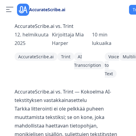
AccurateScribe.ai
T
AccurateScribe.ai vs. Trint
12. helmikuuta
Kirjoittaja
Mia
10
min
2025
Harper
lukuaika
AccurateScribe.ai
Trint
AI
Voice
Multil
Transcription
to
Text
AccurateScribe.ai vs. Trint — Kokoelma AI-
tekstityksen vastakkainasettelu
Tarkka litterointi ei ole pelkkää puheen
muuttamista tekstiksi; se on kone, joka
mahdollistaa haettavan tietopohjan,
monikielisen sisällön, suljettujen tekstitysten