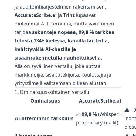
ja auditointijärjestelmien rakentamisen.
AccurateScribe.ai
ja
Trint
lupaavat
molemmat AI-litterointia, mutta vain toinen
tarjoaa
sekunteja nopeaa, 99,8 % tarkkaa
tulosta 134+ kielessä, kaikilla laitteilla,
kehittyvällä AI-chatilla ja
sisäänrakennetulla nauhoituksella
.
Alla on syvällinen vertailu, joka auttaa
markkinoijia, sisältötekijöitä, kouluttajia ja
yritystiimejä valitsemaan oikean alustan.
1. Ominaisuuskohtainen vertailu
Ominaisuus
AccurateScribe.ai
⚠️ ~
✅
99,8 %
(Whisper +
AI-litteroinnin tarkkuus
ihant
proprietary-mallit)
olos