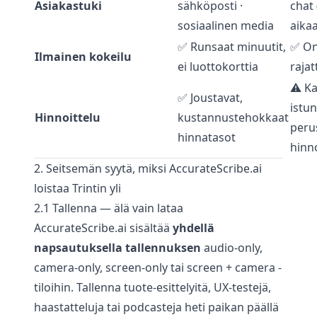
Asiakastuki
sähköposti ·
chat 
sosiaalinen media
aika
✅ Runsaat minuutit,
✅ On
Ilmainen kokeilu
ei luottokorttia
rajat
⚠️ Ka
✅ Joustavat,
istun
Hinnoittelu
kustannustehokkaat
peru
hinnatasot
hinn
2. Seitsemän syytä, miksi AccurateScribe.ai
loistaa Trintin yli
2.1 Tallenna — älä vain lataa
AccurateScribe.ai sisältää
yhdellä
napsautuksella tallennuksen
audio-only,
camera-only, screen-only tai screen + camera -
tiloihin. Tallenna tuote-esittelyitä, UX-testejä,
haastatteluja tai podcasteja heti paikan päällä