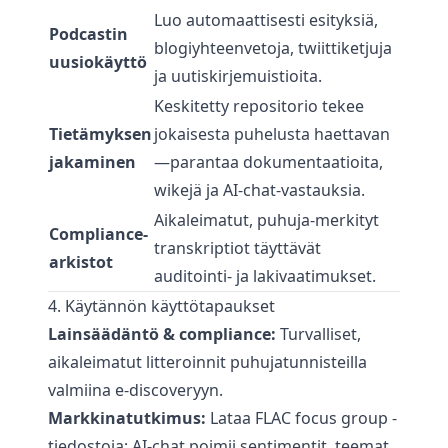
Luo automaattisesti esityksiä,
Podcastin
blogiyhteenvetoja, twiittiketjuja
uusiokäyttö
ja uutiskirjemuistioita.
Keskitetty repositorio tekee
Tietämyksen
jokaisesta puhelusta haettavan
jakaminen
—parantaa dokumentaatioita,
wikejä ja AI-chat-vastauksia.
Aikaleimatut, puhuja-merkityt
Compliance-
transkriptiot täyttävät
arkistot
auditointi- ja lakivaatimukset.
4. Käytännön käyttötapaukset
Lainsäädäntö & compliance:
Turvalliset,
aikaleimatut litteroinnit puhujatunnisteilla
valmiina e-discoveryyn.
Markkinatutkimus:
Lataa FLAC focus group -
tiedostoja; AI-chat poimii sentimentit, teemat