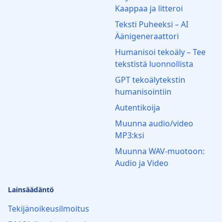
Kaappaa ja litteroi
Teksti Puheeksi – AI
Äänigeneraattori
Humanisoi tekoäly – Tee
tekstistä luonnollista
GPT tekoälytekstin
humanisointiin
Autentikoija
Muunna audio/video
MP3:ksi
Muunna WAV-muotoon:
Audio ja Video
Lainsäädäntö
Tekijänoikeusilmoitus