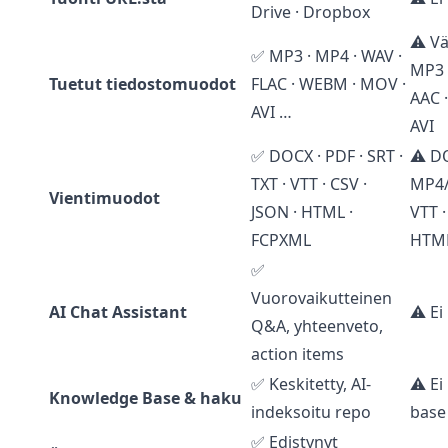
Drive · Dropbox
⚠️ V
✅ MP3 · MP4 · WAV ·
MP3 
Tuetut tiedostomuodot
FLAC · WEBM · MOV ·
AAC 
AVI …
AVI
✅ DOCX · PDF · SRT ·
⚠️ D
TXT · VTT · CSV ·
MP4/
Vientimuodot
JSON · HTML ·
VTT ·
FCPXML
HTML
✅
Vuorovaikutteinen
AI Chat Assistant
⚠️ Ei
Q&A, yhteenveto,
action items
✅ Keskitetty, AI-
⚠️ E
Knowledge Base & haku
indeksoitu repo
base
✅ Edistynyt