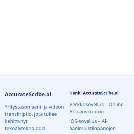
Hanki AccurateScribe.ai
AccurateScribe.ai
Verkkosovellus – Online
Yritystason ääni- ja videon
AI-transkriptori
transkriptio, jota tukee
kehittynyt
iOS-sovellus – AI-
tekoälyteknologia.
äänimuistiinpanojen