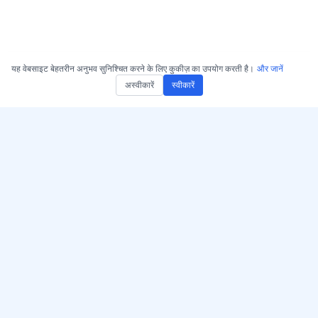
यह वेबसाइट बेहतरीन अनुभव सुनिश्चित करने के लिए कुकीज़ का उपयोग करती है।
और जानें
अस्वीकारें
स्वीकारें
AccurateScribe.ai प्राप्त करें
AccurateScribe.ai
वेब ऐप – ऑनलाइन एआई
उन्नत AI तकनीक द्वारा समर्थित
ट्रांसक्राइबर
एंटरप्राइज-ग्रेड ऑडियो और
वीडियो ट्रांसक्रिप्शन।
iOS ऐप – AI वॉयस नोट
ट्रांसक्राइबर
एआई ट्रांसक्राइबर – Microsoft
Store
© 2026 AccurateScribe.ai.
Chrome ट्रांस्क्रिप्शन एक्सटेंशन