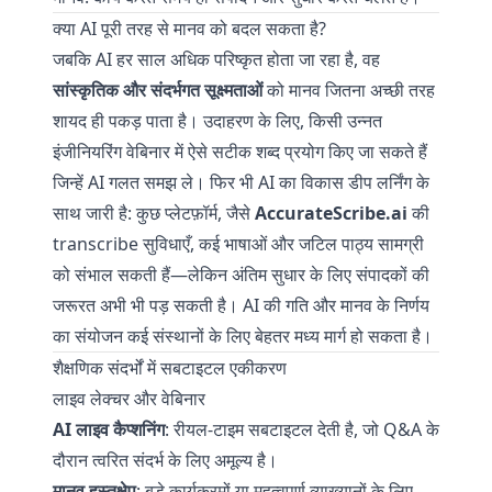
क्या AI पूरी तरह से मानव को बदल सकता है?
जबकि AI हर साल अधिक परिष्कृत होता जा रहा है, वह
सांस्कृतिक और संदर्भगत सूक्ष्मताओं
को मानव जितना अच्छी तरह
शायद ही पकड़ पाता है। उदाहरण के लिए, किसी उन्नत
इंजीनियरिंग वेबिनार में ऐसे सटीक शब्द प्रयोग किए जा सकते हैं
जिन्हें AI गलत समझ ले। फिर भी AI का विकास डीप लर्निंग के
साथ जारी है: कुछ प्लेटफ़ॉर्म, जैसे
AccurateScribe.ai
की
transcribe
सुविधाएँ, कई भाषाओं और जटिल पाठ्य सामग्री
को संभाल सकती हैं—लेकिन अंतिम सुधार के लिए संपादकों की
जरूरत अभी भी पड़ सकती है। AI की गति और मानव के निर्णय
का संयोजन कई संस्थानों के लिए बेहतर मध्य मार्ग हो सकता है।
शैक्षणिक संदर्भों में सबटाइटल एकीकरण
लाइव लेक्चर और वेबिनार
AI लाइव कैप्शनिंग
: रीयल-टाइम सबटाइटल देती है, जो Q&A के
दौरान त्वरित संदर्भ के लिए अमूल्य है।
मानव हस्तक्षेप
: बड़े कार्यक्रमों या महत्वपूर्ण व्याख्यानों के लिए