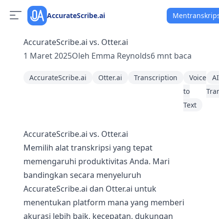
AccurateScribe.ai
Mentranskrip
AccurateScribe.ai vs. Otter.ai
1 Maret 2025
Oleh
Emma Reynolds
6
mnt baca
AccurateScribe.ai
Otter.ai
Transcription
Voice
AI
to
Tra
Text
AccurateScribe.ai vs. Otter.ai
Memilih alat transkripsi yang tepat
memengaruhi produktivitas Anda. Mari
bandingkan secara menyeluruh
AccurateScribe.ai dan Otter.ai untuk
menentukan platform mana yang memberi
akurasi lebih baik, kecepatan, dukungan