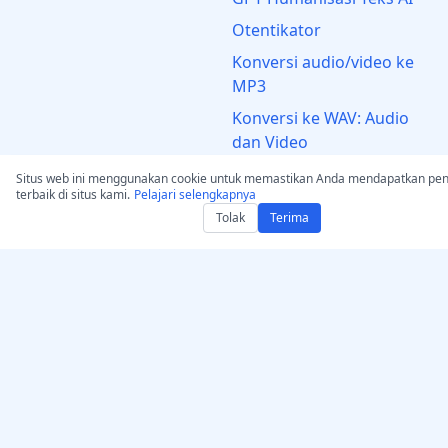
Otentikator
Konversi audio/video ke
MP3
Konversi ke WAV: Audio
dan Video
Situs web ini menggunakan cookie untuk memastikan Anda mendapatkan pe
Legal
terbaik di situs kami.
Pelajari selengkapnya
Tolak
Terima
Pernyataan Hak Cipta
Pemberitahuan &
Penghapusan DMCA
Ketentuan Penggunaan
Penafian
Kebijakan Privasi
HAK KEKAYAAN
INTELEKTUAL