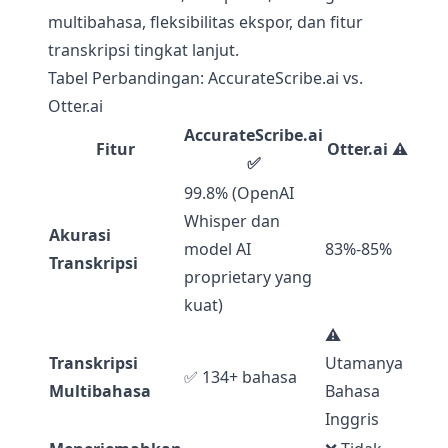
multibahasa, fleksibilitas ekspor, dan fitur
transkripsi tingkat lanjut.
Tabel Perbandingan: AccurateScribe.ai vs.
Otter.ai
AccurateScribe.ai
Fitur
Otter.ai ⚠️
✅
99.8% (OpenAI
Whisper dan
Akurasi
model AI
83%-85%
Transkripsi
proprietary yang
kuat)
⚠️
Transkripsi
Utamanya
✅ 134+ bahasa
Multibahasa
Bahasa
Inggris