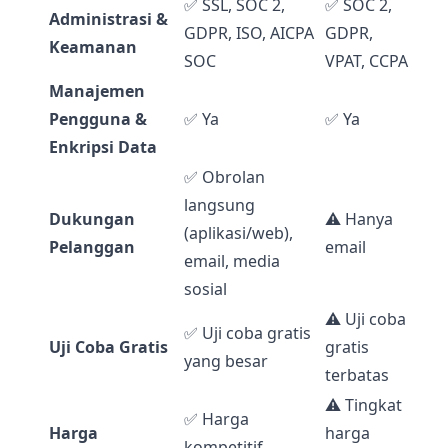
✅ SSL, SOC 2,
✅ SOC 2,
Administrasi &
GDPR, ISO, AICPA
GDPR,
Keamanan
SOC
VPAT, CCPA
Manajemen
Pengguna &
✅ Ya
✅ Ya
Enkripsi Data
✅ Obrolan
langsung
Dukungan
⚠️ Hanya
(aplikasi/web),
Pelanggan
email
email, media
sosial
⚠️ Uji coba
✅ Uji coba gratis
Uji Coba Gratis
gratis
yang besar
terbatas
⚠️ Tingkat
✅ Harga
Harga
harga
kompetitif