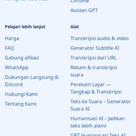
Chrome
Asisten GPT
Pelajari lebih lanjut
Alat
Harga
Transkripsi audio & video
FAQ
Generator Subtitle AI
Gabung afiliasi
Transkripsi dari URL
WhatsApp
Rekam & transkripsi
suara
Dukungan Langsung di
Discord
Perekam Layar —
Tangkap & Transkripsi
Hubungi Kami
Teks ke Suara – Generator
Tentang Kami
Suara AI
Humanisasi AI – Jadikan
teks lebih alami
GPT Humanisasi Teks AI