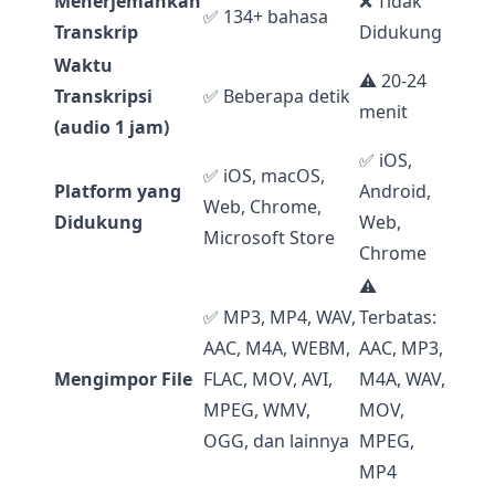
Menerjemahkan
❌ Tidak
✅ 134+ bahasa
Transkrip
Didukung
Waktu
⚠️ 20-24
Transkripsi
✅ Beberapa detik
menit
(audio 1 jam)
✅ iOS,
✅ iOS, macOS,
Platform yang
Android,
Web, Chrome,
Didukung
Web,
Microsoft Store
Chrome
⚠️
✅ MP3, MP4, WAV,
Terbatas:
AAC, M4A, WEBM,
AAC, MP3,
Mengimpor File
FLAC, MOV, AVI,
M4A, WAV,
MPEG, WMV,
MOV,
OGG, dan lainnya
MPEG,
MP4