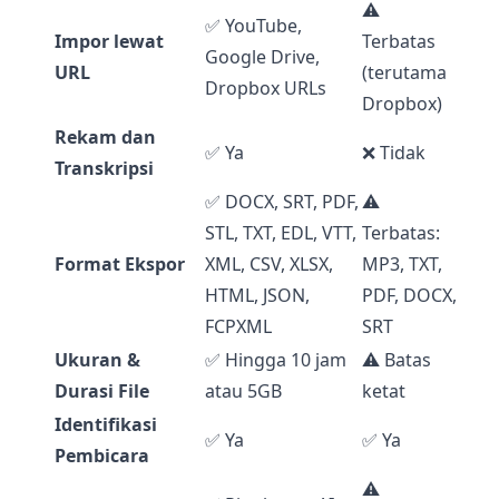
⚠️
✅ YouTube,
Impor lewat
Terbatas
Google Drive,
URL
(terutama
Dropbox URLs
Dropbox)
Rekam dan
✅ Ya
❌ Tidak
Transkripsi
✅ DOCX, SRT, PDF,
⚠️
STL, TXT, EDL, VTT,
Terbatas:
Format Ekspor
XML, CSV, XLSX,
MP3, TXT,
HTML, JSON,
PDF, DOCX,
FCPXML
SRT
Ukuran &
✅ Hingga 10 jam
⚠️ Batas
Durasi File
atau 5GB
ketat
Identifikasi
✅ Ya
✅ Ya
Pembicara
⚠️