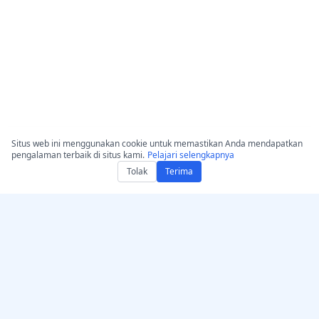
Situs web ini menggunakan cookie untuk memastikan Anda mendapatkan
pengalaman terbaik di situs kami.
Pelajari selengkapnya
Tolak
Terima
Dapatkan AccurateScribe.ai
AccurateScribe.ai
Aplikasi Web –
Transkripsi audio & video
Transkriptor AI Online
tingkat perusahaan
bertenaga AI canggih.
Aplikasi iOS – Transkripsi