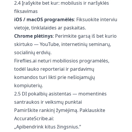
2.4 Įrašykite bet kur: mobilusis ir naršyklės
fiksavimas
iOS / macOS programėlės
: Fiksuokite interviu
vietoje, tinklalaides ar paskaitas.
Chrome plėtinys
: Perimkite garsą iš bet kurio
skirtuko — YouTube, internetinių seminarų,
socialinių erdvių.
Fireflies.ai neturi mobiliosios programėlės,
todėl lauko reporteriai ir pardavimų
komandos turi likti prie nešiojamųjų
kompiuterių.
2.5 DI pokalbių asistentas — momentinės
santraukos ir veiksmų punktai
Pamirškite rankinį žymėjimą. Paklauskite
AccurateScribe.ai:
„Apibendrink kitus žingsnius.“