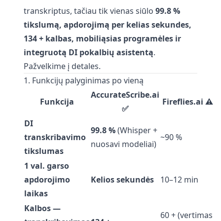
transkriptus, tačiau tik vienas siūlo
99.8 %
tikslumą, apdorojimą per kelias sekundes,
134 + kalbas, mobiliąsias programėles ir
integruotą DI pokalbių asistentą
.
Pažvelkime į detales.
1. Funkcijų palyginimas po vieną
AccurateScribe.ai
Funkcija
Fireflies.ai ⚠️
✅
DI
99.8 %
(Whisper +
transkribavimo
~90 %
nuosavi modeliai)
tikslumas
1 val. garso
apdorojimo
Kelios sekundės
10–12 min
laikas
Kalbos —
60 + (vertimas