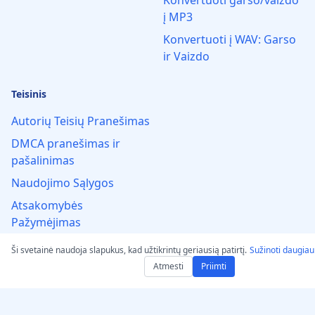
Konvertuoti garso/vaizdo
į MP3
Konvertuoti į WAV: Garso
ir Vaizdo
Teisinis
Autorių Teisių Pranešimas
DMCA pranešimas ir
pašalinimas
Naudojimo Sąlygos
Atsakomybės
Pažymėjimas
Privatumo Politika
Ši svetainė naudoja slapukus, kad užtikrintų geriausią patirtį.
Sužinoti daugiau
INTELEKTINĖS
Atmesti
Priimti
NUOSAVYBĖS TEISĖS
Prenumeratos sąlygos