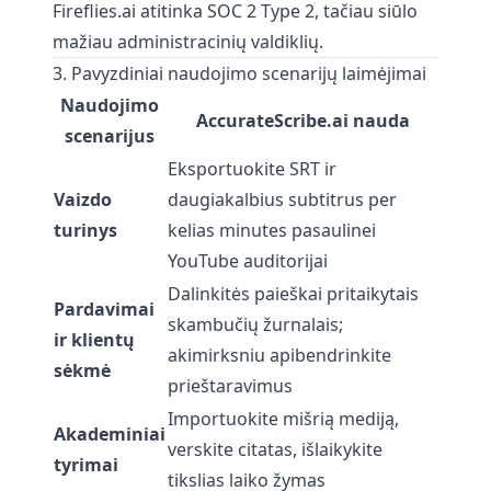
Fireflies.ai atitinka SOC 2 Type 2, tačiau siūlo
mažiau administracinių valdiklių.
3. Pavyzdiniai naudojimo scenarijų laimėjimai
Naudojimo
AccurateScribe.ai nauda
scenarijus
Eksportuokite SRT ir
Vaizdo
daugiakalbius subtitrus per
turinys
kelias minutes pasaulinei
YouTube auditorijai
Dalinkitės paieškai pritaikytais
Pardavimai
skambučių žurnalais;
ir klientų
akimirksniu apibendrinkite
sėkmė
prieštaravimus
Importuokite mišrią mediją,
Akademiniai
verskite citatas, išlaikykite
tyrimai
tikslias laiko žymas