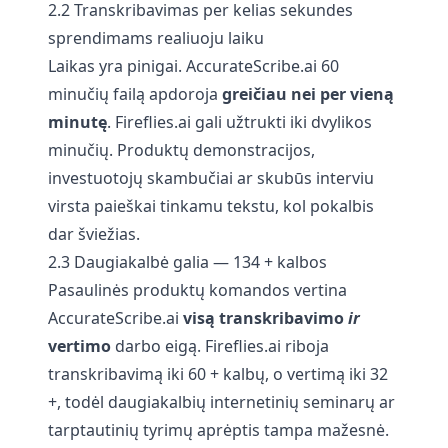
2.2 Transkribavimas per kelias sekundes
sprendimams realiuoju laiku
Laikas yra pinigai. AccurateScribe.ai 60
minučių failą apdoroja
greičiau nei per vieną
minutę
. Fireflies.ai gali užtrukti iki dvylikos
minučių. Produktų demonstracijos,
investuotojų skambučiai ar skubūs interviu
virsta paieškai tinkamu tekstu, kol pokalbis
dar šviežias.
2.3 Daugiakalbė galia — 134 + kalbos
Pasaulinės produktų komandos vertina
AccurateScribe.ai
visą transkribavimo
ir
vertimo
darbo eigą. Fireflies.ai riboja
transkribavimą iki 60 + kalbų, o vertimą iki 32
+, todėl daugiakalbių internetinių seminarų ar
tarptautinių tyrimų aprėptis tampa mažesnė.