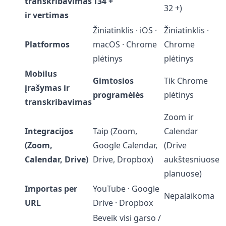
transkribavimas
134 +
32 +)
ir vertimas
Žiniatinklis · iOS ·
Žiniatinklis ·
Platformos
macOS · Chrome
Chrome
plėtinys
plėtinys
Mobilus
Gimtosios
Tik Chrome
įrašymas ir
programėlės
plėtinys
transkribavimas
Zoom ir
Integracijos
Taip (Zoom,
Calendar
(Zoom,
Google Calendar,
(Drive
Calendar, Drive)
Drive, Dropbox)
aukštesniuose
planuose)
Importas per
YouTube · Google
Nepalaikoma
URL
Drive · Dropbox
Beveik visi garso /