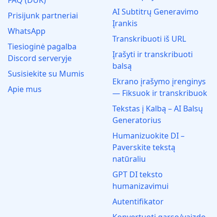
FAQ (DUK)
AI Subtitrų Generavimo
Prisijunk partneriai
Įrankis
WhatsApp
Transkribuoti iš URL
Tiesioginė pagalba
Įrašyti ir transkribuoti
Discord serveryje
balsą
Susisiekite su Mumis
Ekrano įrašymo įrenginys
Apie mus
— Fiksuok ir transkribuok
Tekstas į Kalbą – AI Balsų
Generatorius
Humanizuokite DI –
Paverskite tekstą
natūraliu
GPT DI teksto
humanizavimui
Autentifikator