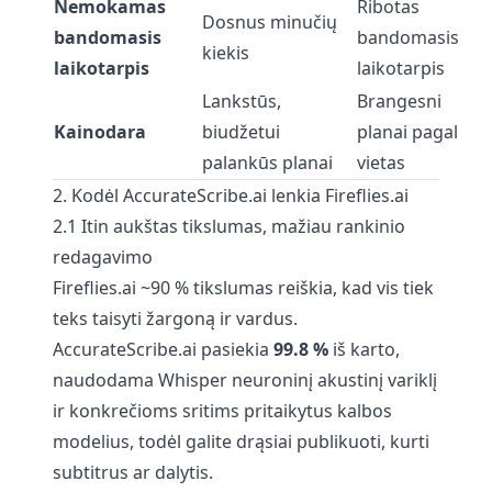
Nemokamas
Ribotas
Dosnus minučių
bandomasis
bandomasis
kiekis
laikotarpis
laikotarpis
Lankstūs,
Brangesni
Kainodara
biudžetui
planai pagal
palankūs planai
vietas
2. Kodėl AccurateScribe.ai lenkia Fireflies.ai
2.1 Itin aukštas tikslumas, mažiau rankinio
redagavimo
Fireflies.ai ~90 % tikslumas reiškia, kad vis tiek
teks taisyti žargoną ir vardus.
AccurateScribe.ai pasiekia
99.8 %
iš karto,
naudodama Whisper neuroninį akustinį variklį
ir konkrečioms sritims pritaikytus kalbos
modelius, todėl galite drąsiai publikuoti, kurti
subtitrus ar dalytis.