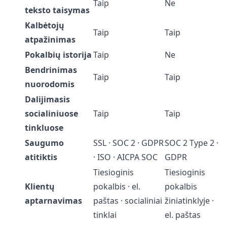
Taip
Ne
teksto taisymas
Kalbėtojų
Taip
Taip
atpažinimas
Pokalbių istorija
Taip
Ne
Bendrinimas
Taip
Taip
nuorodomis
Dalijimasis
socialiniuose
Taip
Taip
tinkluose
Saugumo
SSL · SOC 2 · GDPR
SOC 2 Type 2 ·
atitiktis
· ISO · AICPA SOC
GDPR
Tiesioginis
Tiesioginis
Klientų
pokalbis · el.
pokalbis
aptarnavimas
paštas · socialiniai
žiniatinklyje ·
tinklai
el. paštas