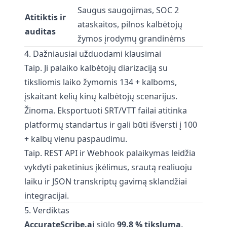
Saugus saugojimas, SOC 2
Atitiktis ir
ataskaitos, pilnos kalbėtojų
auditas
žymos įrodymų grandinėms
4. Dažniausiai užduodami klausimai
Taip. Ji palaiko kalbėtojų diarizaciją su
tiksliomis laiko žymomis 134 + kalboms,
įskaitant kelių kinų kalbėtojų scenarijus.
Žinoma. Eksportuoti SRT/VTT failai atitinka
platformų standartus ir gali būti išversti į 100
+ kalbų vienu paspaudimu.
Taip. REST API ir Webhook palaikymas leidžia
vykdyti paketinius įkėlimus, srautą realiuoju
laiku ir JSON transkriptų gavimą sklandžiai
integracijai.
5. Verdiktas
AccurateScribe.ai
siūlo
99.8 % tikslumą,