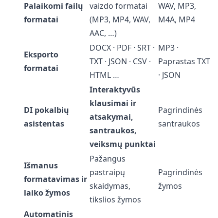
Palaikomi failų
vaizdo formatai
WAV, MP3,
formatai
(MP3, MP4, WAV,
M4A, MP4
AAC, …)
DOCX · PDF · SRT ·
MP3 ·
Eksporto
TXT · JSON · CSV ·
Paprastas TXT
formatai
HTML …
· JSON
Interaktyvūs
klausimai ir
DI pokalbių
Pagrindinės
atsakymai,
asistentas
santraukos
santraukos,
veiksmų punktai
Pažangus
Išmanus
pastraipų
Pagrindinės
formatavimas ir
skaidymas,
žymos
laiko žymos
tikslios žymos
Automatinis