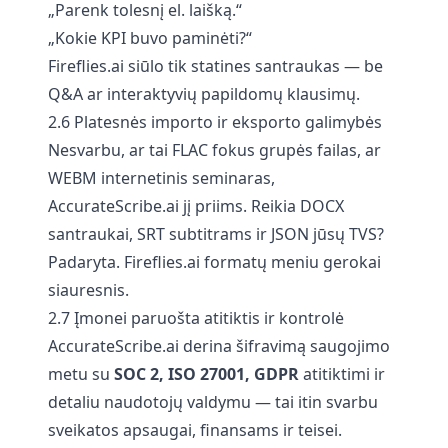
„Parenk tolesnį el. laišką.“
„Kokie KPI buvo paminėti?“
Fireflies.ai siūlo tik statines santraukas — be
Q&A ar interaktyvių papildomų klausimų.
2.6 Platesnės importo ir eksporto galimybės
Nesvarbu, ar tai FLAC fokus grupės failas, ar
WEBM internetinis seminaras,
AccurateScribe.ai jį priims. Reikia DOCX
santraukai, SRT subtitrams ir JSON jūsų TVS?
Padaryta. Fireflies.ai formatų meniu gerokai
siauresnis.
2.7 Įmonei paruošta atitiktis ir kontrolė
AccurateScribe.ai derina šifravimą saugojimo
metu su
SOC 2, ISO 27001, GDPR
atitiktimi ir
detaliu naudotojų valdymu — tai itin svarbu
sveikatos apsaugai, finansams ir teisei.