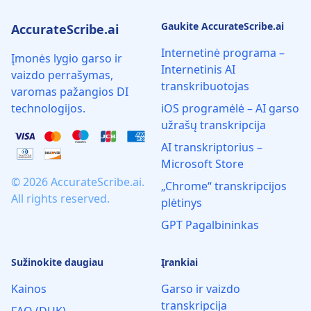
Gaukite AccurateScribe.ai
AccurateScribe.ai
Internetinė programa –
Įmonės lygio garso ir
Internetinis AI
vaizdo perrašymas,
transkribuotojas
varomas pažangios DI
technologijos.
iOS programėlė – AI garso
užrašų transkripcija
AI transkriptorius –
Microsoft Store
© 2026 AccurateScribe.ai.
„Chrome“ transkripcijos
All rights reserved.
plėtinys
GPT Pagalbininkas
Sužinokite daugiau
Įrankiai
Kainos
Garso ir vaizdo
transkripcija