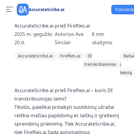
AccurateScribe.ai
Transkri
AccurateScribe.ai prieš Fireflies.ai
2025 m. gegužės
Autorius
Ava
8
min
20 d.
Sinclair
skaitymo
AccurateScribe.ai
Fireflies.ai
DI
Bals
transkribavimas
į
tekstą
AccurateScribe.ai prieš Fireflies.ai – kuris DI
transkribuotojas laimi?
Tikslūs, paieškai pritaikyti susitikimų užrašai
reiškia mažiau papildomų el. laiškų ir greitesnį
sprendimų priėmimą. Tiek AccurateScribe.ai,
tiek Fireflies.ai žada automatinius