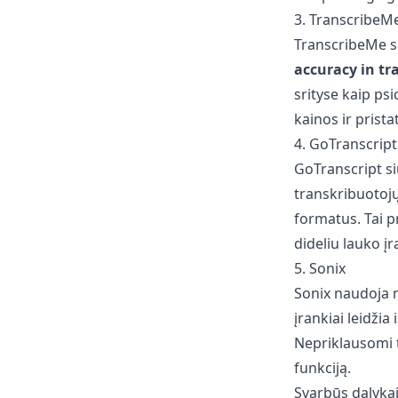
3. TranscribeM
TranscribeMe s
accuracy in tr
srityse kaip ps
kainos ir prist
4. GoTranscript
GoTranscript si
transkribuotojų 
formatus. Tai p
dideliu lauko įr
5. Sonix
Sonix naudoja m
įrankiai leidžia
Nepriklausomi t
funkciją.
Svarbūs dalyka