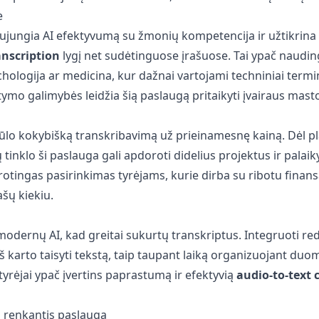
e
ujungia AI efektyvumą su žmonių kompetencija ir užtikrina
anscription
lygį net sudėtinguose įrašuose. Tai ypač naudin
ichologija ar medicina, kur dažnai vartojami techniniai termi
atymo galimybės leidžia šią paslaugą pritaikyti įvairaus mas
ūlo kokybišką transkribavimą už prieinamesnę kainą. Dėl p
tinklo ši paslauga gali apdoroti didelius projektus ir palaikyt
rotingas pasirinkimas tyrėjams, kurie dirba su ribotu finan
ašų kiekiu.
odernų AI, kad greitai sukurtų transkriptus. Integruoti r
 iš karto taisyti tekstą, taip taupant laiką organizuojant duo
yrėjai ypač įvertins paprastumą ir efektyvią
audio-to-text 
i renkantis paslaugą