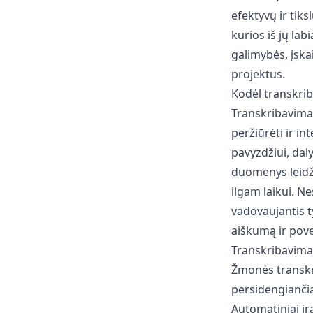
efektyvų ir tik
kurios iš jų la
galimybės, įska
projektus.
Kodėl transkri
Transkribavimas
peržiūrėti ir i
pavyzdžiui, daly
duomenys leidži
ilgam laikui. N
vadovaujantis t
aiškumą ir pove
Transkribavima
Žmonės transkri
persidengiančiai
Automatiniai įr