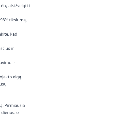
tų atsižvelgti į
t 98% tikslumą,
nkite, kad
sčius ir
avimu ir
rojekto eigą.
jūsų
ą. Pirmiausia
ę dienos, o