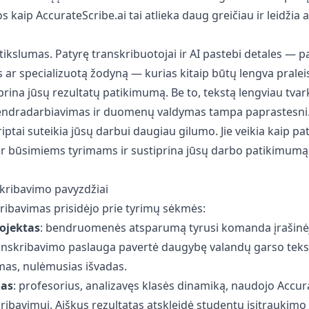
 kaip AccurateScribe.ai tai atlieka daug greičiau ir leidžia 
 tikslumas. Patyrę transkribuotojai ir AI pastebi detales — p
s ar specializuotą žodyną — kurias kitaip būtų lengva praleis
rina jūsų rezultatų patikimumą. Be to, tekstą lengviau tvarky
 bendradarbiavimas ir duomenų valdymas tampa paprastesni
riptai suteikia jūsų darbui daugiau gilumo. Jie veikia kaip pa
ar būsimiems tyrimams ir sustiprina jūsų darbo patikimumą
skribavimo pavyzdžiai
kribavimas prisidėjo prie tyrimų sėkmės:
rojektas
: bendruomenės atsparumą tyrusi komanda įrašinėj
anskribavimo paslauga pavertė daugybę valandų garso tekst
mas, nulėmusias išvadas.
mas
: profesorius, analizavęs klasės dinamiką, naudojo Accur
ribavimui. Aiškus rezultatas atskleidė studentų įsitraukimo 