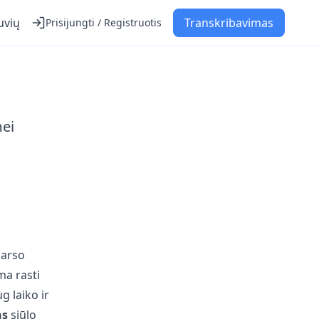
uvių
Transkribavimas
Prisijungti / Registruotis
ei
garso
ma rasti
g laiko ir
ns
siūlo