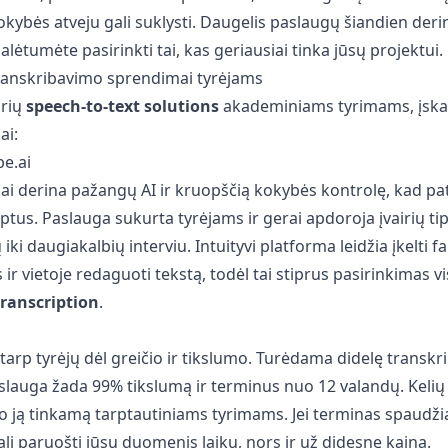
kybės atveju gali suklysti. Daugelis paslaugų šiandien deri
lėtumėte pasirinkti tai, kas geriausiai tinka jūsų projektui.
ranskribavimo sprendimai tyrėjams
prių
speech-to-text solutions
akademiniams tyrimams, įska
ai:
be.ai
ai derina pažangų AI ir kruopščią kokybės kontrolę, kad pat
iptus. Paslauga sukurta tyrėjams ir gerai apdoroja įvairių ti
ki daugiakalbių interviu. Intuityvi platforma leidžia įkelti fai
 ir vietoje redaguoti tekstą, todėl tai stiprus pasirinkimas 
transcription
.
tarp tyrėjų dėl greičio ir tikslumo. Turėdama didelę transkr
lauga žada 99% tikslumą ir terminus nuo 12 valandų. Kelių
 ją tinkamą tarptautiniams tyrimams. Jei terminas spaudžia
li paruošti jūsų duomenis laiku, nors ir už didesnę kainą.