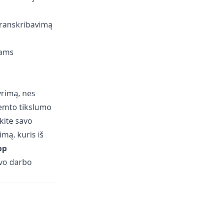
 transkribavimą
mams
yrimą, nes
remto tikslumo
nkite savo
mą, kuris iš
op
avo darbo