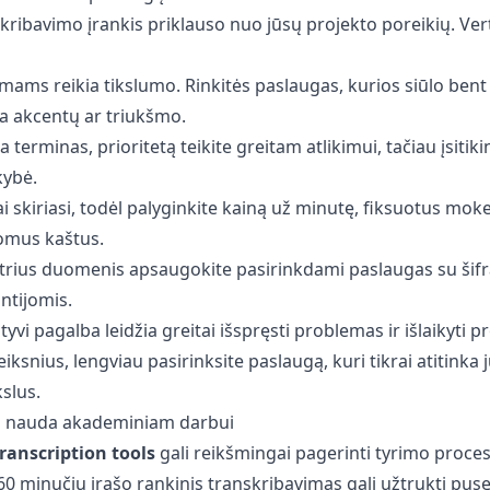
ribavimo įrankis priklauso nuo jūsų projekto poreikių. Vertė
rimams reikia tikslumo. Rinkitės paslaugas, kurios siūlo ben
yra akcentų ar triukšmo.
ėja terminas, prioritetą teikite greitam atlikimui, tačiau įsitiki
ybė.
ai skiriasi, todėl palyginkite kainą už minutę, fiksuotus moke
omus kaštus.
utrius duomenis apsaugokite pasirinkdami paslaugas su šifr
ntijomis.
tyvi pagalba leidžia greitai išspręsti problemas ir išlaikyti p
eiksnius, lengviau pasirinksite paslaugą, kuri tikrai atitinka 
slus.
o nauda akademiniam darbui
ranscription tools
gali reikšmingai pagerinti tyrimo proces
. 60 minučių įrašo rankinis transkribavimas gali užtrukti pus