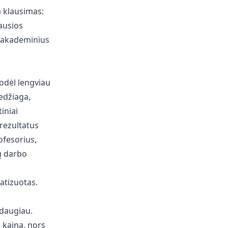
a klausimas:
ausios
i akademinius
odėl lengviau
edžiaga,
iniai
 rezultatus
ofesorius,
ų darbo
atizuotas.
 daugiau.
 kainą, nors