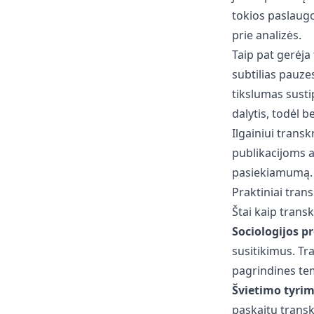
tokios paslaugos
prie analizės.
Taip pat gerėja
subtilias pauze
tikslumas sustip
dalytis, todėl
Ilgainiui transk
publikacijoms 
pasiekiamumą.
Praktiniai tran
Štai kaip trans
Sociologijos p
susitikimus. Tr
pagrindines te
Švietimo tyri
paskaitų transk