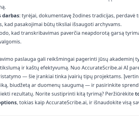
mą.
s darbas
: tyrėjai, dokumentavę žodines tradicijas, perdavė
s, kad pasakojimai būtų tiksliai išsaugoti archyvams.
 rodo, kad transkribavimas paverčia neapdorotą garsą tyri
valgomis.
bavimo paslauga gali reikšmingai pagerinti jūsų akademinį t
, tikslumą ir kaštų efektyvumą. Nuo AccurateScribe.ai AI pa
ristatymo — šie įrankiai tinka įvairių tipų projektams. Įverti
aiką, biudžetą ar duomenų saugumą — ir pasirinkite sprendi
ekti rezultatų. Norite sustiprinti kitą tyrimą? Peržiūrėkite
t
options
, tokias kaip AccurateScribe.ai, ir išnaudokite visą s