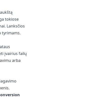
 aukštą
ga tokiose
nai. Lanksčios
to tyrimams.
lataus
i įvairius failų
savimu arba
edagavimo
menis.
conversion