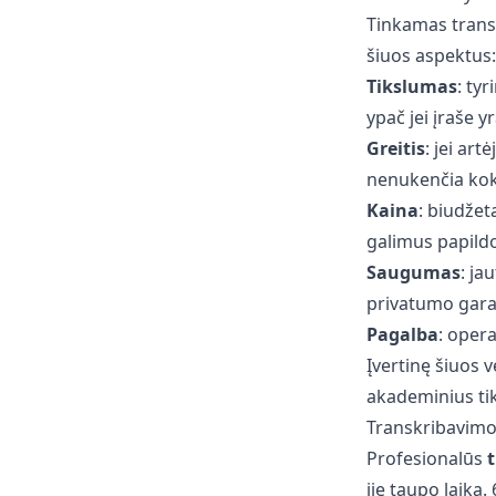
Tinkamas transk
šiuos aspektus:
Tikslumas
: ty
ypač jei įraše 
Greitis
: jei art
nenukenčia kok
Kaina
: biudžet
galimus papild
Saugumas
: ja
privatumo gara
Pagalba
: opera
Įvertinę šiuos v
akademinius tik
Transkribavim
Profesionalūs
t
jie taupo laiką