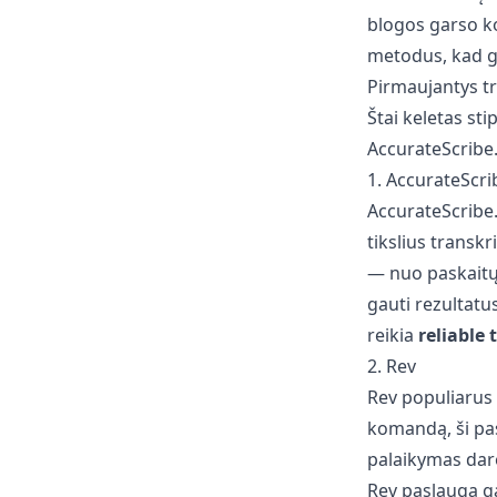
blogos garso ko
metodus, kad ga
Pirmaujantys t
Štai keletas sti
AccurateScribe.
1. AccurateScri
AccurateScribe.
tikslius transkr
— nuo paskaitų i
gauti rezultatus
reikia
reliable 
2. Rev
Rev populiarus 
komandą, ši pas
palaikymas daro
Rev paslauga ga