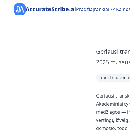
AccurateScribe.ai
Pradžia
Įrankiai
Kaino
Geriausi tr
2025 m. saus
transkribavima
Geriausi trans
Akademiniai tyr
medžiagos — int
vertingų įžvalg
dėmesio, todėl 