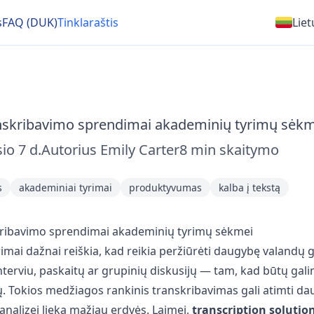
s
FAQ (DUK)
Tinklaraštis
Liet
anskribavimo sprendimai akademinių tyrimų sėkm
io 7 d.
Autorius
Emily Carter
8
min skaitymo
s
akademiniai tyrimai
produktyvumas
kalba į tekstą
kribavimo sprendimai akademinių tyrimų sėkmei
imai dažnai reiškia, kad reikia peržiūrėti daugybę valandų 
erviu, paskaitų ar grupinių diskusijų — tam, kad būtų gali
ų. Tokios medžiagos rankinis transkribavimas gali atimti dau
analizei lieka mažiau erdvės. Laimei,
transcription solutio