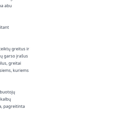
na abu
itant
eiktų greitus ir
pų garso įrašus
lus, greitai
visiems, kuriems
ibuotojų
 kalbų
, pagreitinta