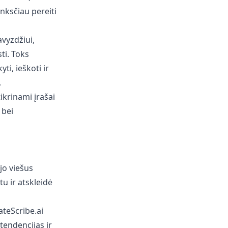
anksčiau pereiti
avyzdžiui,
ti. Toks
ti, ieškoti ir
.
tikrinami įrašai
 bei
o viešus
u ir atskleidė
ateScribe.ai
tendencijas ir