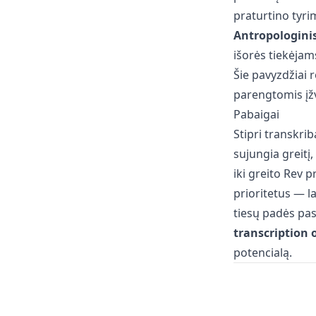
praturtino tyri
Antropologini
išorės tiekėjam
Šie pavyzdžiai
parengtomis įž
Pabaigai
Stipri transkri
sujungia greitį
iki greito Rev p
prioritetus — l
tiesų padės pasi
transcription 
potencialą.