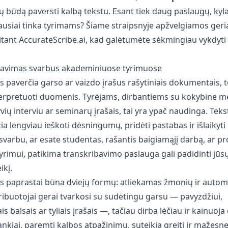
slų būdą paversti kalbą tekstu. Esant tiek daug paslaugų, kyl
biausiai tinka tyrimams? Šiame straipsnyje apžvelgiamos geri
itant AccurateScribe.ai, kad galėtumėte sėkmingiau vykdyt
bavimas svarbus akademiniuose tyrimuose
 paverčia garso ar vaizdo įrašus rašytiniais dokumentais, t
nterpretuoti duomenis. Tyrėjams, dirbantiems su kokybine m
vių interviu ar seminarų įrašais, tai yra ypač naudinga. Tekst
a lengviau ieškoti dėsningumų, pridėti pastabas ir išlaikyti
esvarbu, ar esate studentas, rašantis baigiamąjį darbą, ar pr
yrimui, patikima transkribavimo paslauga gali padidinti jūs
ikį.
s paprastai būna dviejų formų: atliekamas žmonių ir autom
buotojai gerai tvarkosi su sudėtingu garsu — pavyzdžiui,
s balsais ar tyliais įrašais —, tačiau dirba lėčiau ir kainuoja
ankiai, paremti kalbos atpažinimu, suteikia greitį ir mažesnę