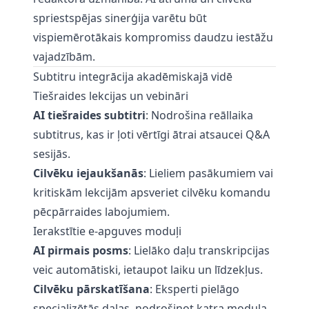
spriestspējas sinerģija varētu būt
vispiemērotākais kompromiss daudzu iestāžu
vajadzībām.
Subtitru integrācija akadēmiskajā vidē
Tiešraides lekcijas un vebināri
AI tiešraides subtitri
: Nodrošina reāllaika
subtitrus, kas ir ļoti vērtīgi ātrai atsaucei Q&A
sesijās.
Cilvēku iejaukšanās
: Lieliem pasākumiem vai
kritiskām lekcijām apsveriet cilvēku komandu
pēcpārraides labojumiem.
Ierakstītie e-apguves moduļi
AI pirmais posms
: Lielāko daļu transkripcijas
veic automātiski, ietaupot laiku un līdzekļus.
Cilvēku pārskatīšana
: Eksperti pielāgo
specializētās daļas, nodrošinot katra moduļa