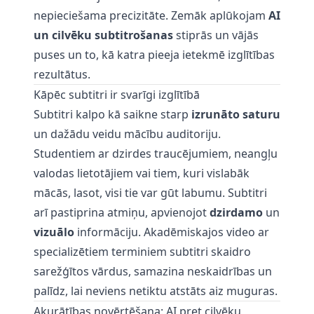
nepieciešama precizitāte. Zemāk aplūkojam
AI
un cilvēku subtitrošanas
stiprās un vājās
puses un to, kā katra pieeja ietekmē izglītības
rezultātus.
Kāpēc subtitri ir svarīgi izglītībā
Subtitri kalpo kā saikne starp
izrunāto saturu
un dažādu veidu mācību auditoriju.
Studentiem ar dzirdes traucējumiem, neangļu
valodas lietotājiem vai tiem, kuri vislabāk
mācās, lasot, visi tie var gūt labumu. Subtitri
arī pastiprina atmiņu, apvienojot
dzirdamo
un
vizuālo
informāciju. Akadēmiskajos video ar
specializētiem terminiem subtitri skaidro
sarežģītos vārdus, samazina neskaidrības un
palīdz, lai neviens netiktu atstāts aiz muguras.
Akurātības novērtēšana: AI pret cilvēku