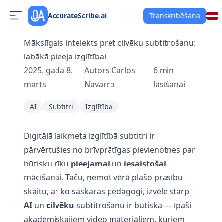
AccurateScribe.ai
Transkribēšana
Mākslīgais intelekts pret cilvēku subtitrošanu:
labākā pieeja izglītībai
2025. gada 8.
Autors
Carlos
6
min
marts
Navarro
lasīšanai
AI
Subtitri
Izglītība
Digitālā laikmeta izglītībā subtitri ir
pārvērtušies no brīvprātīgas pievienotnes par
būtisku rīku
pieejamai
un
iesaistošai
mācīšanai. Taču, ņemot vērā plašo prasību
skaitu, ar ko saskaras pedagogi, izvēle starp
AI
un
cilvēku
subtitrošanu ir būtiska — īpaši
akadēmiskajiem video materiāliem, kuriem