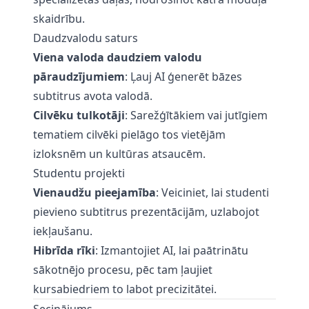
skaidrību.
Daudzvalodu saturs
Viena valoda daudziem valodu
pāraudzījumiem
: Ļauj AI ģenerēt bāzes
subtitrus avota valodā.
Cilvēku tulkotāji
: Sarežģītākiem vai jutīgiem
tematiem cilvēki pielāgo tos vietējām
izloksnēm un kultūras atsaucēm.
Studentu projekti
Vienaudžu pieejamība
: Veiciniet, lai studenti
pievieno subtitrus prezentācijām, uzlabojot
iekļaušanu.
Hibrīda rīki
: Izmantojiet AI, lai paātrinātu
sākotnējo procesu, pēc tam ļaujiet
kursabiedriem to labot precizitātei.