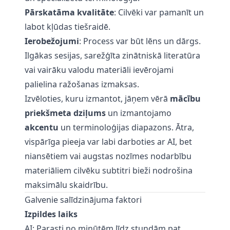
Pārskatāma kvalitāte
: Cilvēki var pamanīt un
labot kļūdas tiešraidē.
Ierobežojumi
: Process var būt lēns un dārgs.
Ilgākas sesijas, sarežģīta zinātniskā literatūra
vai vairāku valodu materiāli ievērojami
palielina ražošanas izmaksas.
Izvēloties, kuru izmantot, jāņem vērā
mācību
priekšmeta dziļums
un izmantojamo
akcentu
un terminoloģijas diapazons. Ātra,
vispārīga pieeja var labi darboties ar AI, bet
niansētiem vai augstas nozīmes nodarbību
materiāliem cilvēku subtitri bieži nodrošina
maksimālu skaidrību.
Galvenie salīdzinājuma faktori
Izpildes laiks
AI: Parasti no minūtēm līdz stundām pat