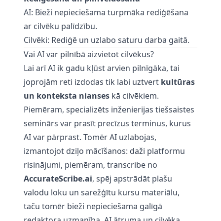
AI: Bieži nepieciešama turpmāka rediģēšana
ar cilvēku palīdzību.
Cilvēki: Rediģē un uzlabo saturu darba gaitā.
Vai AI var pilnībā aizvietot cilvēkus?
Lai arī AI ik gadu kļūst arvien pilnīgāka, tai
joprojām reti izdodas tik labi uztvert
kultūras
un konteksta nianses
kā cilvēkiem.
Piemēram, specializēts inženierijas tiešsaistes
seminārs var prasīt precīzus terminus, kurus
AI var pārprast. Tomēr AI uzlabojas,
izmantojot dziļo mācīšanos: daži platformu
risinājumi, piemēram,
transcribe
no
AccurateScribe.ai
, spēj apstrādāt plašu
valodu loku un sarežģītu kursu materiālu,
taču tomēr bieži nepieciešama galīgā
redaktora uzmanība. AI ātruma un cilvēka