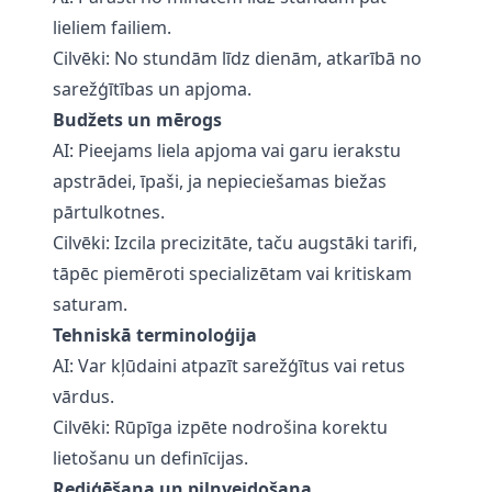
lieliem failiem.
Cilvēki: No stundām līdz dienām, atkarībā no
sarežģītības un apjoma.
Budžets un mērogs
AI: Pieejams liela apjoma vai garu ierakstu
apstrādei, īpaši, ja nepieciešamas biežas
pārtulkotnes.
Cilvēki: Izcila precizitāte, taču augstāki tarifi,
tāpēc piemēroti specializētam vai kritiskam
saturam.
Tehniskā terminoloģija
AI: Var kļūdaini atpazīt sarežģītus vai retus
vārdus.
Cilvēki: Rūpīga izpēte nodrošina korektu
lietošanu un definīcijas.
Rediģēšana un pilnveidošana