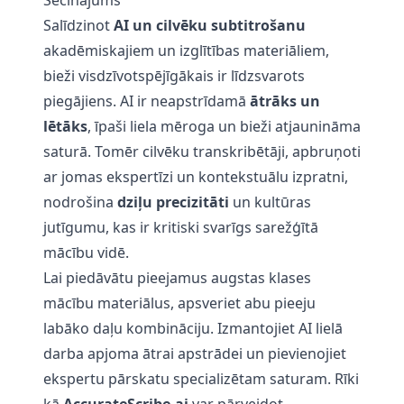
Secinājums
Salīdzinot
AI un cilvēku subtitrošanu
akadēmiskajiem un izglītības materiāliem,
bieži visdzīvotspējīgākais ir līdzsvarots
piegājiens. AI ir neapstrīdamā
ātrāks un
lētāks
, īpaši liela mēroga un bieži atjaunināma
saturā. Tomēr cilvēku transkribētāji, apbruņoti
ar jomas ekspertīzi un kontekstuālu izpratni,
nodrošina
dziļu precizitāti
un kultūras
jutīgumu, kas ir kritiski svarīgs sarežģītā
mācību vidē.
Lai piedāvātu pieejamus augstas klases
mācību materiālus, apsveriet abu pieeju
labāko daļu kombināciju. Izmantojiet AI lielā
darba apjoma ātrai apstrādei un pievienojiet
ekspertu pārskatu specializētam saturam. Rīki