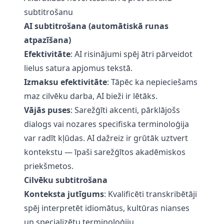
subtitrošanu
AI subtitrošana (automātiskā runas
atpazīšana)
Efektivitāte
: AI risinājumi spēj ātri pārveidot
lielus satura apjomus tekstā.
Izmaksu efektivitāte
: Tāpēc ka nepieciešams
maz cilvēku darba, AI bieži ir lētāks.
Vājās puses
: Sarežģīti akcenti, pārklājošs
dialogs vai nozares specifiska terminoloģija
var radīt kļūdas. AI dažreiz ir grūtāk uztvert
kontekstu — īpaši sarežģītos akadēmiskos
priekšmetos.
Cilvēku subtitrošana
Konteksta jutīgums
: Kvalificēti transkribētāji
spēj interpretēt idiomātus, kultūras nianses
un specializētu terminoloģiju.