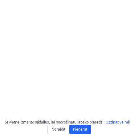
Šī vietne izmanto sīkfailus, lai nodrošinātu labāko pieredzi.
Uzzināt vairāk
Noraidīt
Pieņemt