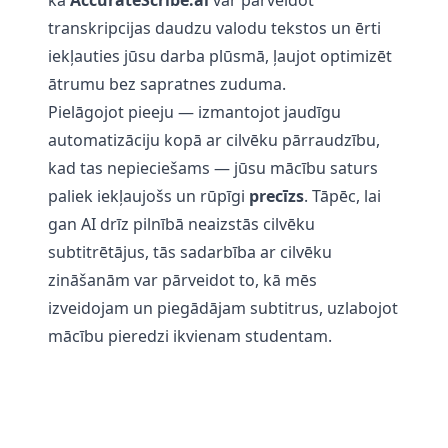
kā
AccurateScribe.ai
var pārveidot
transkripcijas daudzu valodu tekstos un ērti
iekļauties jūsu darba plūsmā, ļaujot optimizēt
ātrumu bez sapratnes zuduma.
Pielāgojot pieeju — izmantojot jaudīgu
automatizāciju kopā ar cilvēku pārraudzību,
kad tas nepieciešams — jūsu mācību saturs
paliek iekļaujošs un rūpīgi
precīzs
. Tāpēc, lai
gan AI drīz pilnībā neaizstās cilvēku
subtitrētājus, tās sadarbība ar cilvēku
zināšanām var pārveidot to, kā mēs
izveidojam un piegādājam subtitrus, uzlabojot
mācību pieredzi ikvienam studentam.