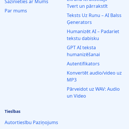
Sazinieties ar Mums
Tvert un pārrakstīt
Par mums
Teksts Uz Runu – AI Balss
Ģenerators
Humanizēt AI – Padariet
tekstu dabisku
GPT AI teksta
humanizēšanai
Autentifikators
Konvertēt audio/video uz
MP3
Pārveidot uz WAV: Audio
un Video
Tiesības
Autortiesību Paziņojums