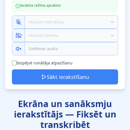
Ieraksta režīma apraksts:
Sistēmas audio
Iespējot runātāja atpazīšanu
Sākt ierakstīšanu
Ekrāna un sanāksmju
ierakstītājs — Fiksēt un
transkribēt