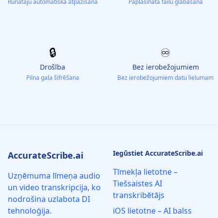
Runātāju automātiska atpazīšana
Paplašināta failu glabāšana
🔒
♾️
Drošība
Bez ierobežojumiem
Pilna gala šifrēšana
Bez ierobežojumiem datu lielumam
Iegūstiet AccurateScribe.ai
AccurateScribe.ai
Tīmekļa lietotne –
Uzņēmuma līmeņa audio
Tiešsaistes AI
un video transkripcija, ko
transkribētājs
nodrošina uzlabota DI
tehnoloģija.
iOS lietotne – AI balss