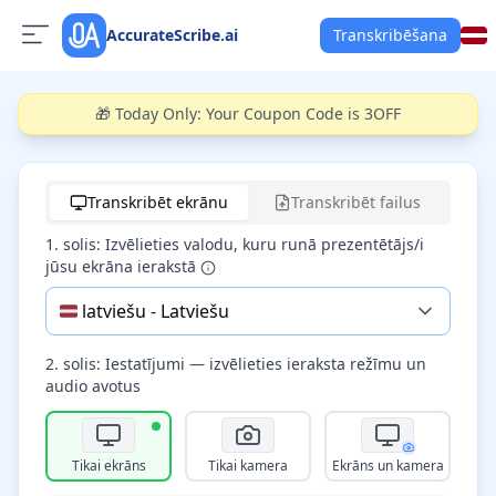
AccurateScribe.ai
Transkribēšana
🎁 Today Only: Your Coupon Code is 3OFF
Start recording
Transkribēt ekrānu
Transkribēt failus
1. solis: Izvēlieties valodu, kuru runā prezentētājs/i
jūsu ekrāna ierakstā
🇱🇻
latviešu
-
Latviešu
2. solis: Iestatījumi — izvēlieties ieraksta režīmu un
audio avotus
Tikai ekrāns
Tikai kamera
Ekrāns un kamera