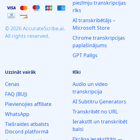
piezīmju transkripcijas
rīks
AI transkribētājs –
Microsoft Store
© 2026 AccurateScribe.ai.
All rights reserved.
Chrome transkripcijas
paplašinājums
GPT Palīgs
Uzzināt vairāk
Rīki
Cenas
Audio un video
transkripcija
FAQ (BUJ)
AI Subtitru Ģenerators
Pievienojies affiliate
Transkribēt no URL
WhatsApp
Ierakstīt un transkribēt
Tiešraides atbalsts
balsi
Discord platformā
Ekrāna ierakstītājs —