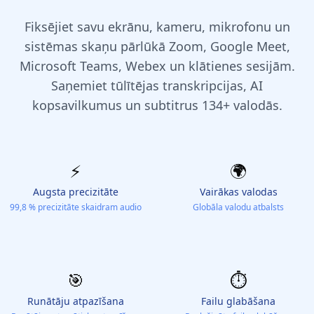
Fiksējiet savu ekrānu, kameru, mikrofonu un
sistēmas skaņu pārlūkā Zoom, Google Meet,
Microsoft Teams, Webex un klātienes sesijām.
Saņemiet tūlītējas transkripcijas, AI
kopsavilkumus un subtitrus 134+ valodās.
⚡️
🌍
Augsta precizitāte
Vairākas valodas
99,8 % precizitāte skaidram audio
Globāla valodu atbalsts
🎯
⏱️
Runātāju atpazīšana
Failu glabāšana