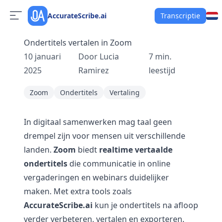
AccurateScribe.ai
Transcriptie
Ondertitels vertalen in Zoom
10 januari
Door
Lucia
7
min.
2025
Ramirez
leestijd
Zoom
Ondertitels
Vertaling
In digitaal samenwerken mag taal geen
drempel zijn voor mensen uit verschillende
landen.
Zoom
biedt
realtime vertaalde
ondertitels
die communicatie in online
vergaderingen en webinars duidelijker
maken. Met extra tools zoals
AccurateScribe.ai
kun je ondertitels na afloop
verder verbeteren, vertalen en exporteren.