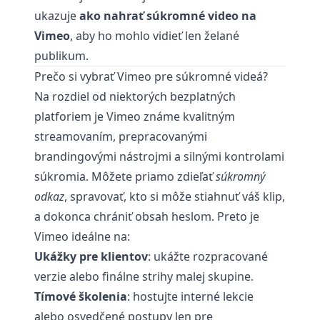
ukazuje
ako nahrať súkromné video na
Vimeo
, aby ho mohlo vidieť len želané
publikum.
Prečo si vybrať Vimeo pre súkromné videá?
Na rozdiel od niektorých bezplatných
platforiem je Vimeo známe kvalitným
streamovaním, prepracovanými
brandingovými nástrojmi a silnými kontrolami
súkromia. Môžete priamo zdieľať
súkromný
odkaz
, spravovať, kto si môže stiahnuť váš klip,
a dokonca chrániť obsah heslom. Preto je
Vimeo ideálne na:
Ukážky pre klientov
: ukážte rozpracované
verzie alebo finálne strihy malej skupine.
Tímové školenia
: hostujte interné lekcie
alebo osvedčené postupy len pre