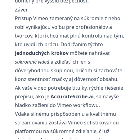
domény pre vyššiu bezpečnosť.
Záver
Prístup Vimeo zameraný na súkromie z neho
robí vynikajúcu voľbu pre profesionálov a
tvorcov, ktorí chcú mať plnú kontrolu nad tým,
kto uvidí ich prácu. Dodržaním týchto
jednoduchých krokov
môžete nahrávať
súkromné videá
a zdieľať ich len s
dôveryhodnou skupinou, pričom si zachováte
konzistentnosť značky aj dôvernosť obsahu.
Ak vaše video potrebuje titulky, rýchle riešenie
prepisu, ako je
AccurateScribe.ai
, sa navyše
hladko začlení do Vimeo workflowu.
Vďaka silnému prispôsobeniu a kvalitnému
streamovaniu zostáva Vimeo sofistikovanou
platformou na súkromné zdieľanie, či už