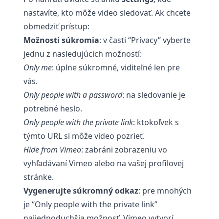
nastavíte, kto môže video sledovať. Ak chcete
obmedziť prístup:
Možnosti súkromia
: v časti “Privacy” vyberte
jednu z nasledujúcich možností:
Only me
: úplne súkromné, viditeľné len pre
vás.
Only people with a password
: na sledovanie je
potrebné heslo.
Only people with the private link
: ktokoľvek s
týmto URL si môže video pozrieť.
Hide from Vimeo
: zabráni zobrazeniu vo
vyhľadávaní Vimeo alebo na vašej profilovej
stránke.
Vygenerujte súkromný odkaz
: pre mnohých
je “Only people with the private link”
najjednoduchšia možnosť. Vimeo vytvorí