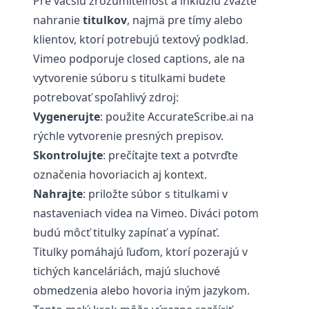
Pre väčšiu zrozumiteľnosť a inklúziu zvážte
nahranie
titulkov
, najmä pre tímy alebo
klientov, ktorí potrebujú textový podklad.
Vimeo podporuje closed captions, ale na
vytvorenie súboru s titulkami budete
potrebovať spoľahlivý zdroj:
Vygenerujte
: použite
AccurateScribe.ai
na
rýchle vytvorenie presných prepisov.
Skontrolujte
: prečítajte text a potvrďte
označenia hovoriacich aj kontext.
Nahrajte
: priložte súbor s titulkami v
nastaveniach videa na Vimeo. Diváci potom
budú môcť titulky zapínať a vypínať.
Titulky pomáhajú ľuďom, ktorí pozerajú v
tichých kanceláriách, majú sluchové
obmedzenia alebo hovoria iným jazykom.