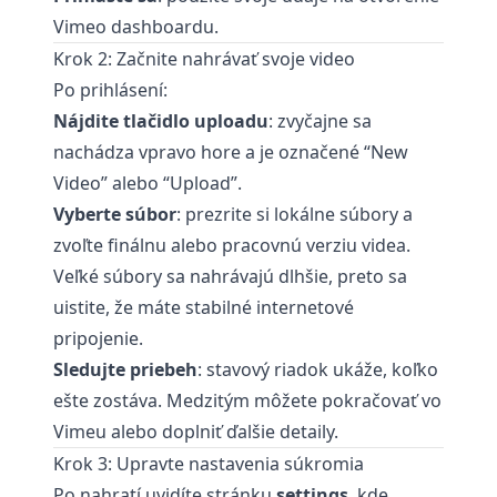
Vimeo dashboardu.
Krok 2: Začnite nahrávať svoje video
Po prihlásení:
Nájdite tlačidlo uploadu
: zvyčajne sa
nachádza vpravo hore a je označené “New
Video” alebo “Upload”.
Vyberte súbor
: prezrite si lokálne súbory a
zvoľte finálnu alebo pracovnú verziu videa.
Veľké súbory sa nahrávajú dlhšie, preto sa
uistite, že máte stabilné internetové
pripojenie.
Sledujte priebeh
: stavový riadok ukáže, koľko
ešte zostáva. Medzitým môžete pokračovať vo
Vimeu alebo doplniť ďalšie detaily.
Krok 3: Upravte nastavenia súkromia
Po nahratí uvidíte stránku
settings
, kde