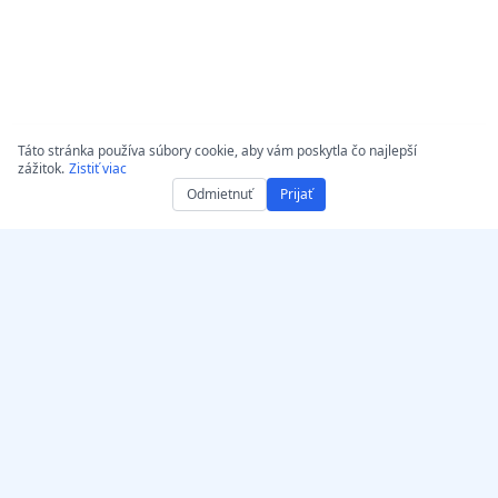
Táto stránka používa súbory cookie, aby vám poskytla čo najlepší
zážitok.
Zistiť viac
Odmietnuť
Prijať
Získajte AccurateScribe.ai
AccurateScribe.ai
Webová aplikácia – Online
Podniková úroveň prepisu
AI prepisovač
audia a videa, poháňaná
pokročilou AI
iOS aplikácia – AI prepis
technológiou.
hlasových poznámok
AI Transkriptor –