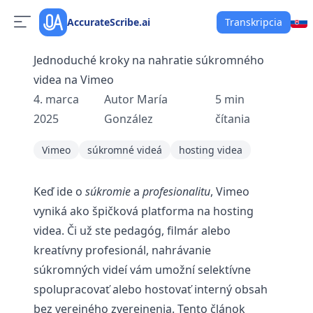
AccurateScribe.ai
Transkripcia
Jednoduché kroky na nahratie súkromného
videa na Vimeo
4. marca
Autor
María
5
min
2025
González
čítania
Vimeo
súkromné videá
hosting videa
Keď ide o
súkromie
a
profesionalitu
, Vimeo
vyniká ako špičková platforma na hosting
videa. Či už ste pedagóg, filmár alebo
kreatívny profesionál, nahrávanie
súkromných videí vám umožní selektívne
spolupracovať alebo hostovať interný obsah
bez verejného zverejnenia. Tento článok