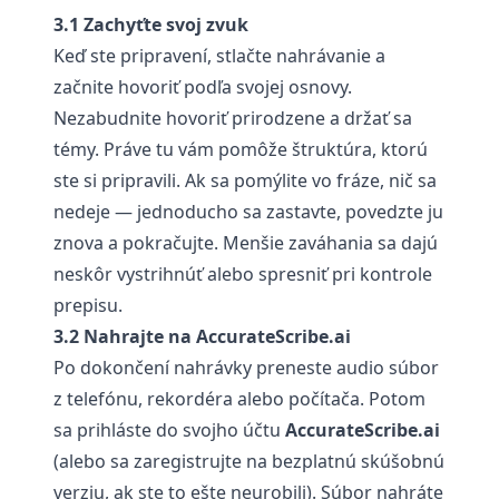
3.1 Zachyťte svoj zvuk
Keď ste pripravení, stlačte nahrávanie a
začnite hovoriť podľa svojej osnovy.
Nezabudnite hovoriť prirodzene a držať sa
témy. Práve tu vám pomôže štruktúra, ktorú
ste si pripravili. Ak sa pomýlite vo fráze, nič sa
nedeje — jednoducho sa zastavte, povedzte ju
znova a pokračujte. Menšie zaváhania sa dajú
neskôr vystrihnúť alebo spresniť pri kontrole
prepisu.
3.2 Nahrajte na AccurateScribe.ai
Po dokončení nahrávky preneste audio súbor
z telefónu, rekordéra alebo počítača. Potom
sa prihláste do svojho účtu
AccurateScribe.ai
(alebo sa zaregistrujte na bezplatnú skúšobnú
verziu, ak ste to ešte neurobili). Súbor nahráte