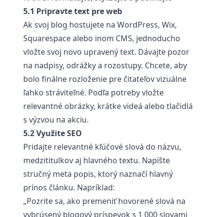
5.1 Pripravte text pre web
Ak svoj blog hostujete na WordPress, Wix,
Squarespace alebo inom CMS, jednoducho
vložte svoj novo upravený text. Dávajte pozor
na nadpisy, odrážky a rozostupy. Chcete, aby
bolo finálne rozloženie pre čitateľov vizuálne
ľahko stráviteľné. Podľa potreby vložte
relevantné obrázky, krátke videá alebo tlačidlá
s výzvou na akciu.
5.2 Využite SEO
Pridajte relevantné kľúčové slová do názvu,
medzititulkov aj hlavného textu. Napíšte
stručný meta popis, ktorý naznačí hlavný
prínos článku. Napríklad:
„Pozrite sa, ako premeniť hovorené slová na
vybrúsený blogový príspevok s 1 000 slovami