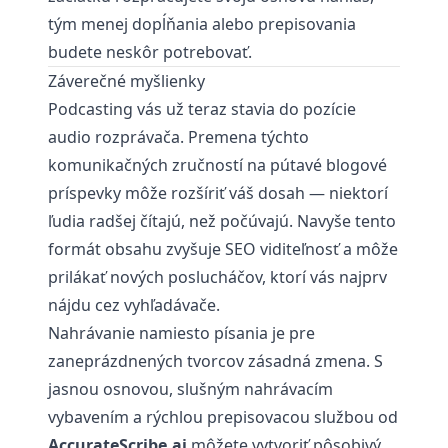
tým menej dopĺňania alebo prepisovania
budete neskôr potrebovať.
Záverečné myšlienky
Podcasting vás už teraz stavia do pozície
audio rozprávača. Premena týchto
komunikačných zručností na pútavé blogové
príspevky môže rozšíriť váš dosah — niektorí
ľudia radšej čítajú, než počúvajú. Navyše tento
formát obsahu zvyšuje SEO viditeľnosť a môže
prilákať nových poslucháčov, ktorí vás najprv
nájdu cez vyhľadávače.
Nahrávanie namiesto písania je pre
zaneprázdnených tvorcov zásadná zmena. S
jasnou osnovou, slušným nahrávacím
vybavením a rýchlou prepisovacou službou od
AccurateScribe.ai
môžete vytvoriť pôsobivý