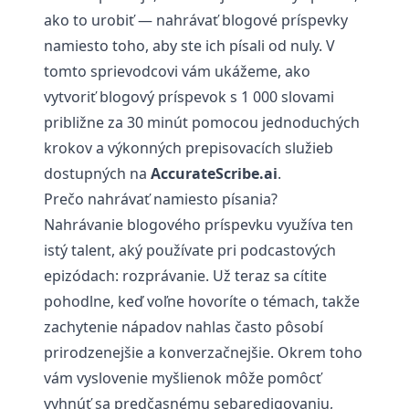
ako to urobiť — nahrávať blogové príspevky
namiesto toho, aby ste ich písali od nuly. V
tomto sprievodcovi vám ukážeme, ako
vytvoriť blogový príspevok s 1 000 slovami
približne za 30 minút pomocou jednoduchých
krokov a výkonných prepisovacích služieb
dostupných na
AccurateScribe.ai
.
Prečo nahrávať namiesto písania?
Nahrávanie blogového príspevku využíva ten
istý talent, aký používate pri podcastových
epizódach: rozprávanie. Už teraz sa cítite
pohodlne, keď voľne hovoríte o témach, takže
zachytenie nápadov nahlas často pôsobí
prirodzenejšie a konverzačnejšie. Okrem toho
vám vyslovenie myšlienok môže pomôcť
vyhnúť sa predčasnému sebaredigovaniu,