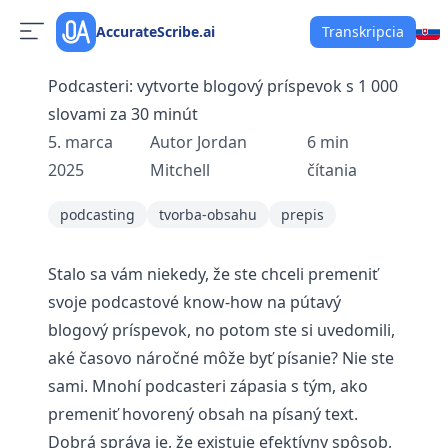
AccurateScribe.ai
Transkripcia
Podcasteri: vytvorte blogový príspevok s 1 000
slovami za 30 minút
5. marca
Autor
Jordan
6
min
2025
Mitchell
čítania
podcasting
tvorba-obsahu
prepis
Stalo sa vám niekedy, že ste chceli premeniť
svoje podcastové know-how na pútavý
blogový príspevok, no potom ste si uvedomili,
aké časovo náročné môže byť písanie? Nie ste
sami. Mnohí podcasteri zápasia s tým, ako
premeniť hovorený obsah na písaný text.
Dobrá správa je, že existuje efektívny spôsob,