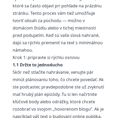
ktoré sa často objaví pri pohľade na prázdnu
stránku. Tento proces vám tiež umožňuje
tvoriť obsah za pochodu — možno v
domácom štúdiu alebo v tichej miestnosti
pred podujatím. Keď sú vaše slová nahrané,
dajú sa rýchlo premeniť na text s minimálnou
námahou.
Krok 1: pripravte si rýchlu osnovu
1.1 Držte to jednoducho
Skôr než stlačíte nahrávanie, venujte pár
minút plánovaniu toho, čo chcete povedať. Ak
ste podcaster, pravdepodobne ste už zvyknutí
mať hrubý plán epizódy. Tu si len načrtnite
kľúčové body alebo odrážky, ktoré chcete
rozobrať vo svojom „hovorenom blogu“. Ak je
napríklad váš text o budovaní online publika,