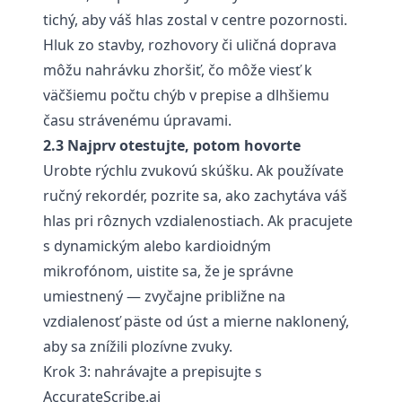
tichý, aby váš hlas zostal v centre pozornosti.
Hluk zo stavby, rozhovory či uličná doprava
môžu nahrávku zhoršiť, čo môže viesť k
väčšiemu počtu chýb v prepise a dlhšiemu
času strávenému úpravami.
2.3 Najprv otestujte, potom hovorte
Urobte rýchlu zvukovú skúšku. Ak používate
ručný rekordér, pozrite sa, ako zachytáva váš
hlas pri rôznych vzdialenostiach. Ak pracujete
s dynamickým alebo kardioidným
mikrofónom, uistite sa, že je správne
umiestnený — zvyčajne približne na
vzdialenosť päste od úst a mierne naklonený,
aby sa znížili plozívne zvuky.
Krok 3: nahrávajte a prepisujte s
AccurateScribe.ai