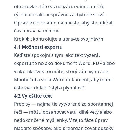
obrazovke. Táto vizualizácia vám pomôže
rýchlo odhaliť nesprávne zachytené slová.
Opravte ich priamo na mieste, aby ste udržali
čas úprav na minime.
Krok 4: skontrolujte a upravte svoj návrh
4.1 Možnosti exportu
Keď ste spokojní s tým, ako text vyzerá,
exportujte ho ako dokument Word, PDF alebo
v akomkoľvek formáte, ktorý vám vyhovuje.
Mnohí ľudia volia Word dokument, aby mohli
ešte viac doladiť štýl a plynulosť.
4.2 Vyleštite text
Prepisy — najmä tie vytvorené zo spontánnej
reči — môžu obsahovať vatu, dlhé vety alebo
nedokončené myšlienky. V tejto fáze úprav
hľadajte spôsoby, ako preorganizovať odseky