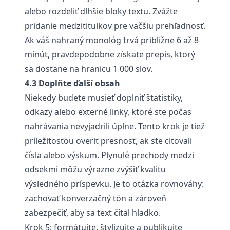
alebo rozdeliť dlhšie bloky textu. Zvážte
pridanie medzititulkov pre väčšiu prehľadnosť.
Ak váš nahraný monológ trvá približne 6 až 8
minút, pravdepodobne získate prepis, ktorý
sa dostane na hranicu 1 000 slov.
4.3 Doplňte ďalší obsah
Niekedy budete musieť doplniť štatistiky,
odkazy alebo externé linky, ktoré ste počas
nahrávania nevyjadrili úplne. Tento krok je tiež
príležitosťou overiť presnosť, ak ste citovali
čísla alebo výskum. Plynulé prechody medzi
odsekmi môžu výrazne zvýšiť kvalitu
výsledného príspevku. Je to otázka rovnováhy:
zachovať konverzačný tón a zároveň
zabezpečiť, aby sa text čítal hladko.
Krok 5: formátujte, štylizujte a publikujte