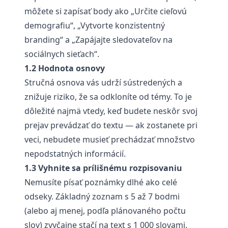
môžete si zapísať body ako „Určite cieľovú
demografiu“, „Vytvorte konzistentný
branding“ a „Zapájajte sledovateľov na
sociálnych sieťach“.
1.2 Hodnota osnovy
Stručná osnova vás udrží sústredených a
znižuje riziko, že sa odkloníte od témy. To je
dôležité najmä vtedy, keď budete neskôr svoj
prejav prevádzať do textu — ak zostanete pri
veci, nebudete musieť prechádzať množstvo
nepodstatných informácií.
1.3 Vyhnite sa prílišnému rozpisovaniu
Nemusíte písať poznámky dlhé ako celé
odseky. Základný zoznam s 5 až 7 bodmi
(alebo aj menej, podľa plánovaného počtu
slov) zvyčajne stačí na text s 1 000 slovami.