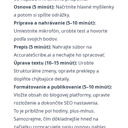
Osnova (5 minút):
Načrtnite hlavné myšlienky
a potom si spíšte odrážky.
Príprava a nahrávanie (5–10 minút):
Umiestnite mikrofón, urobte test a hovorte
podľa svojich bodov.
Prepis (5 minút):
Nahrajte súbor na
AccurateScribe.ai
a nechajte ho spracovať.
Úprava textu (10–15 minút):
Urobte
štrukturálne zmeny, opravte preklepy a
doplňte chýbajúce detaily.
Formátovanie a publikovanie (5–10 minút):
Vložte obsah do blogovej platformy, upravte
rozloženie a dokončite SEO nastavenia.
To je približne pol hodiny, plus-mínus.
Samozrejme, čím dôkladnejšie hneď na
začiatku rozpracujete svoju osnovu nahlas,