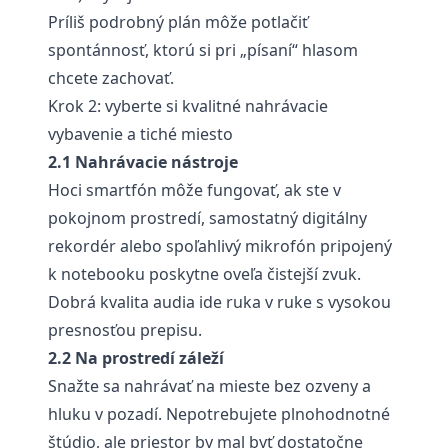
Príliš podrobný plán môže potlačiť
spontánnosť, ktorú si pri „písaní“ hlasom
chcete zachovať.
Krok 2: vyberte si kvalitné nahrávacie
vybavenie a tiché miesto
2.1 Nahrávacie nástroje
Hoci smartfón môže fungovať, ak ste v
pokojnom prostredí, samostatný digitálny
rekordér alebo spoľahlivý mikrofón pripojený
k notebooku poskytne oveľa čistejší zvuk.
Dobrá kvalita audia ide ruka v ruke s vysokou
presnosťou prepisu.
2.2 Na prostredí záleží
Snažte sa nahrávať na mieste bez ozveny a
hluku v pozadí. Nepotrebujete plnohodnotné
štúdio, ale priestor by mal byť dostatočne