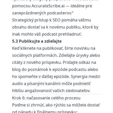
pomocou
AccurateScribe.ai
— ideálne pre
zaneprázdnených podcasterov.“
Strategický prístup k SEO pomáha vášmu
obsahu dostať sa k novému publiku, ktoré by
inak mohlo váš podcast prehliadnuť.
5.3 Publikujte a zdieľajte
Keď kliknete na publikovať, šírte novinku na
sociálnych platformách. Zdieľajte úryvky alebo
citáty z nového príspevku. Pridajte odkaz na
blog do poznámok k epizóde podcastu alebo
ho spomeňte v ďalšej epizóde. Synergia medzi
audio a písanými kanálmi môže podnietiť
hlbšiu angažovanosť vašich sledovateľov.
Krok 6: načasovanie celého procesu
Poďme si zhrnúť, ako rýchlo sa môžete dostať
od nápadu k finálnemu príspevku: