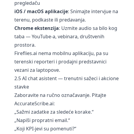
pregledaču
iOS / macOS aplikacije
: Snimajte intervjue na
terenu, podkaste ili predavanja.
Chrome ekstenzija
: Uzmite audio sa bilo kog
taba — YouTube-a, vebinara, društvenih
prostora.
Fireflies.ai nema mobilnu aplikaciju, pa su
terenski reporteri i prodajni predstavnici
vezani za laptopove.
2.5 AI chat asistent — trenutni sažeci i akcione
stavke
Zaboravite na ručno označavanje. Pitajte
AccurateScribe.ai:
„Sažmi zadatke za sledeće korake.“
„Napiši propratni email.“
„Koji KPI-jevi su pomenuti?“