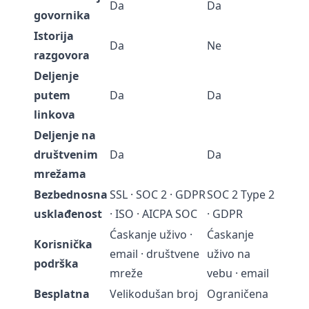
Da
Da
govornika
Istorija
Da
Ne
razgovora
Deljenje
putem
Da
Da
linkova
Deljenje na
društvenim
Da
Da
mrežama
Bezbednosna
SSL · SOC 2 · GDPR
SOC 2 Type 2
usklađenost
· ISO · AICPA SOC
· GDPR
Ćaskanje uživo ·
Ćaskanje
Korisnička
email · društvene
uživo na
podrška
mreže
vebu · email
Besplatna
Velikodušan broj
Ograničena