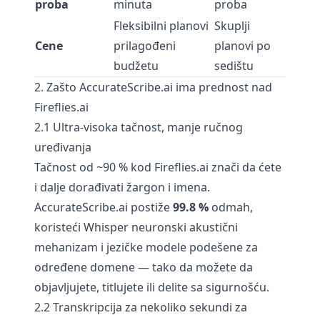
proba
minuta
proba
Fleksibilni planovi
Skuplji
Cene
prilagođeni
planovi po
budžetu
sedištu
2. Zašto AccurateScribe.ai ima prednost nad
Fireflies.ai
2.1 Ultra-visoka tačnost, manje ručnog
uređivanja
Tačnost od ~90 % kod Fireflies.ai znači da ćete
i dalje dorađivati žargon i imena.
AccurateScribe.ai postiže
99.8 %
odmah,
koristeći Whisper neuronski akustični
mehanizam i jezičke modele podešene za
određene domene — tako da možete da
objavljujete, titlujete ili delite sa sigurnošću.
2.2 Transkripcija za nekoliko sekundi za