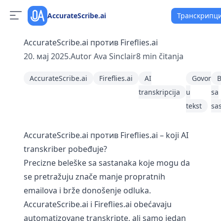
AccurateScribe.ai
Транскрипци
AccurateScribe.ai против Fireflies.ai
20. мај 2025.
Autor
Ava Sinclair
8
min čitanja
AccurateScribe.ai
Fireflies.ai
AI
Govor
B
transkripcija
u
sa
tekst
sa
AccurateScribe.ai против Fireflies.ai – koji AI
transkriber pobeđuje?
Precizne beleške sa sastanaka koje mogu da
se pretražuju znače manje propratnih
emailova i brže donošenje odluka.
AccurateScribe.ai i Fireflies.ai obećavaju
automatizovane transkripte, ali samo jedan