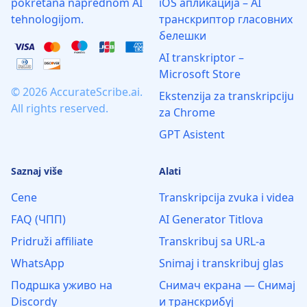
pokretana naprednom AI
iOS апликација – AI
tehnologijom.
транскриптор гласовних
белешки
AI transkriptor –
Microsoft Store
© 2026 AccurateScribe.ai.
Ekstenzija za transkripciju
All rights reserved.
za Chrome
GPT Asistent
Saznaj više
Alati
Cene
Transkripcija zvuka i videa
FAQ (ЧПП)
AI Generator Titlova
Pridruži affiliate
Transkribuj sa URL-a
WhatsApp
Snimaj i transkribuj glas
Подршка уживо на
Снимач екрана — Снимај
Discordу
и транскрибуј