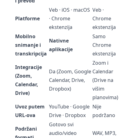
i prevod
Veb · iOS · macOS
Veb ·
Platforme
· Chrome
Chrome
ekstenzija
ekstenzija
Mobilno
Samo
Nativne
snimanje i
Chrome
aplikacije
transkripcija
ekstenzija
Zoom i
Integracije
Da (Zoom, Google
Calendar
(Zoom,
Calendar, Drive,
(Drive na
Calendar,
Dropbox)
višim
Drive)
planovima)
Uvoz putem
YouTube · Google
Nije
URL-ova
Drive · Dropbox
podržano
Gotovo svi
Podržani
audio/video
WAV, MP3,
formati