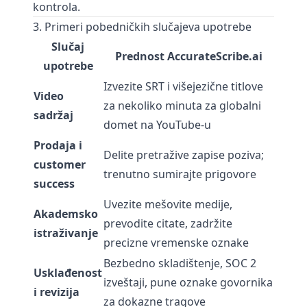
kontrola.
3. Primeri pobedničkih slučajeva upotrebe
Slučaj
Prednost AccurateScribe.ai
upotrebe
Izvezite SRT i višejezične titlove
Video
za nekoliko minuta za globalni
sadržaj
domet na YouTube-u
Prodaja i
Delite pretražive zapise poziva;
customer
trenutno sumirajte prigovore
success
Uvezite mešovite medije,
Akademsko
prevodite citate, zadržite
istraživanje
precizne vremenske oznake
Bezbedno skladištenje, SOC 2
Usklađenost
izveštaji, pune oznake govornika
i revizija
za dokazne tragove