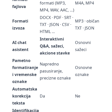
formati (MP3,
M4A, MP4
fajlova
MP4, WAV, AAC, …)
DOCX · PDF · SRT ·
Formati
MP3 · običan
TXT · JSON · CSV ·
izvoza
TXT · JSON
HTML …
Interaktivni
AI chat
Osnovni
Q&A, sažeci,
asistent
sažeci
akcione stavke
Pametno
Napredno
formatiranje
Osnovne
pasusiranje,
i vremenske
oznake
precizne oznake
oznake
Automatska
korekcija
Da
Ne
teksta
Identifikacija