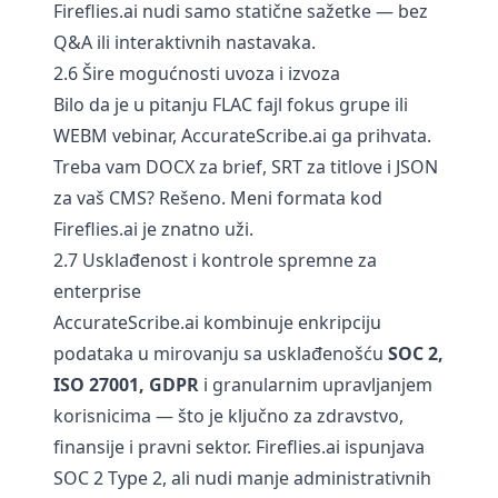
Fireflies.ai nudi samo statične sažetke — bez
Q&A ili interaktivnih nastavaka.
2.6 Šire mogućnosti uvoza i izvoza
Bilo da je u pitanju FLAC fajl fokus grupe ili
WEBM vebinar, AccurateScribe.ai ga prihvata.
Treba vam DOCX za brief, SRT za titlove i JSON
za vaš CMS? Rešeno. Meni formata kod
Fireflies.ai je znatno uži.
2.7 Usklađenost i kontrole spremne za
enterprise
AccurateScribe.ai kombinuje enkripciju
podataka u mirovanju sa usklađenošću
SOC 2,
ISO 27001, GDPR
i granularnim upravljanjem
korisnicima — što je ključno za zdravstvo,
finansije i pravni sektor. Fireflies.ai ispunjava
SOC 2 Type 2, ali nudi manje administrativnih