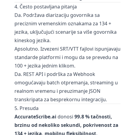
4. Često postavljana pitanja
Da. Podržava diarizaciju govornika sa
preciznim vremenskim oznakama za 134 +
jezika, uključujući scenarije sa više govornika
kineskog jezika.
Apsolutno. Izvezeni SRT/VTT fajlovi ispunjavaju
standarde platformi i mogu da se prevedu na
100 + jezika jednim klikom.
Da. REST API i podrška za Webhook
omogućavaju batch otpremanja, streaming u
realnom vremenu i preuzimanje JSON
transkripata za besprekornu integraciju.
5. Presuda
AccurateScribe.ai
donosi
99.8 % tačnosti,
brzinu od nekoliko sekundi, pokrivenost za
134 + jezika, mobilnu fleksibilnost,