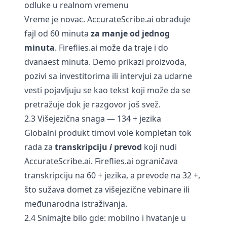
odluke u realnom vremenu
Vreme je novac. AccurateScribe.ai obrađuje
fajl od 60 minuta
za manje od jednog
minuta
. Fireflies.ai može da traje i do
dvanaest minuta. Demo prikazi proizvoda,
pozivi sa investitorima ili intervjui za udarne
vesti pojavljuju se kao tekst koji može da se
pretražuje dok je razgovor još svež.
2.3 Višejezična snaga — 134 + jezika
Globalni produkt timovi vole kompletan tok
rada za
transkripciju
i
prevod
koji nudi
AccurateScribe.ai. Fireflies.ai ograničava
transkripciju na 60 + jezika, a prevode na 32 +,
što sužava domet za višejezične vebinare ili
međunarodna istraživanja.
2.4 Snimajte bilo gde: mobilno i hvatanje u