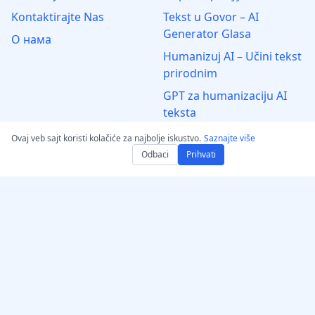
Kontaktirajte Nas
Tekst u Govor – AI
Generator Glasa
О нама
Humanizuj AI – Učini tekst
prirodnim
GPT za humanizaciju AI
teksta
Autentifikator
Ovaj veb sajt koristi kolačiće za najbolje iskustvo.
Saznajte više
Odbaci
Prihvati
Konvertuj audio/video u
MP3
Претвори у WAV: Аудио и
Видео
Pravno
Izjava o Autorskim
Pravima