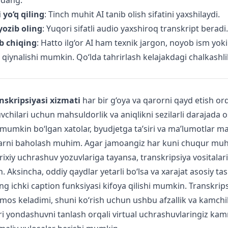
ndang.
 yo‘q qiling
: Tinch muhit AI tanib olish sifatini yaxshilaydi.
ozib oling
: Yuqori sifatli audio yaxshiroq transkript beradi.
ib chiqing
: Hatto ilg‘or AI ham texnik jargon, noyob ism yoki
qiynalishi mumkin. Qo‘lda tahrirlash kelajakdagi chalkashli
skripsiyasi xizmati
har bir g‘oya va qarorni qayd etish or
chilari uchun mahsuldorlik va aniqlikni sezilarli darajada o
umkin bo‘lgan xatolar, byudjetga ta’siri va ma’lumotlar max
larni baholash muhim. Agar jamoangiz har kuni chuqur mu
rixiy uchrashuv yozuvlariga tayansa, transkripsiya vositalari
 Aksincha, oddiy qaydlar yetarli bo‘lsa va xarajat asosiy tas
g ichki caption funksiyasi kifoya qilishi mumkin. Transkrips
mos keladimi, shuni ko‘rish uchun ushbu afzallik va kamchil
ri yondashuvni tanlash orqali virtual uchrashuvlaringiz kam