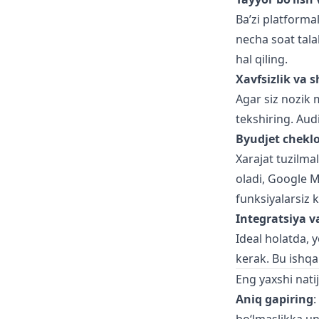
Ba’zi platforma
necha soat tala
hal qiling.
Xavfsizlik va s
Agar siz nozik 
tekshiring. Aud
Byudjet cheklo
Xarajat tuzilmal
oladi, Google M
funksiyalarsiz k
Integratsiya v
Ideal holatda,
kerak. Bu ishqa
Eng yaxshi nati
Aniq gapiring
: