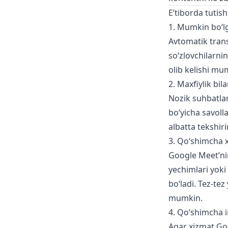
E’tiborda tutis
1. Mumkin bo‘lg
Avtomatik trans
so‘zlovchilarnin
olib kelishi mu
2. Maxfiylik bil
Nozik suhbatlar
bo‘yicha savoll
albatta tekshiri
3. Qo‘shimcha x
Google Meet’nin
yechimlari yoki 
bo‘ladi. Tez-te
mumkin.
4. Qo‘shimcha i
Agar xizmat Goo