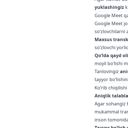
yuklashingiz
k
Google Meet q
Google Meet jon
so‘zlovchilarni
Maxsus transkr
so‘zlovchi yorli
Qo‘lda qayd ol
moyil bo‘lishi 
Tanlovingiz
ani
tayyor bo‘lishin
Ko‘rib chiqilish
Aniqlik talabla
Agar sohangiz hu
mukammal transk
inson tomonidan
Tayyor bo‘lish 