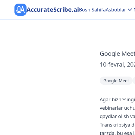
AccurateScribe.ai
Bosh Sahifa
Asboblar
Google Meet 
10-fevral, 20
Google Meet
Agar biznesingiz
vebinarlar uch
qaydlar olish v
Transkripsiya d
tarzda, bu esa j