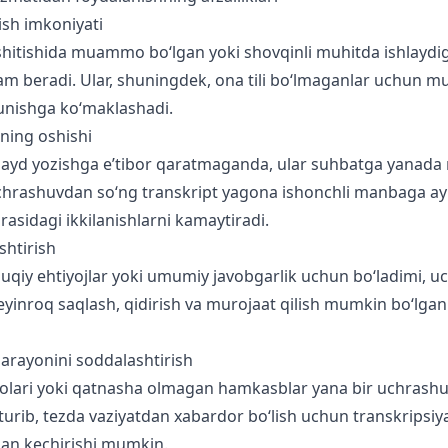
ish imkoniyati
eshitishida muammo bo‘lgan yoki shovqinli muhitda ishlayd
am beradi. Ular, shuningdek, ona tili bo‘lmaganlar uchun 
unishga ko‘maklashadi.
ning oshishi
qayd yozishga e’tibor qaratmaganda, ular suhbatga yanada
Uchrashuvdan so‘ng transkript yagona ishonchli manbaga ay
asidagi ikkilanishlarni kamaytiradi.
ashtirish
uqiy ehtiyojlar yoki umumiy javobgarlik uchun bo‘ladimi, u
keyinroq saqlash, qidirish va murojaat qilish mumkin bo‘lga
arayonini soddalashtirish
zolari yoki qatnasha olmagan hamkasblar yana bir uchrash
urib, tezda vaziyatdan xabardor bo‘lish uchun transkripsiya
dan kechirishi mumkin.