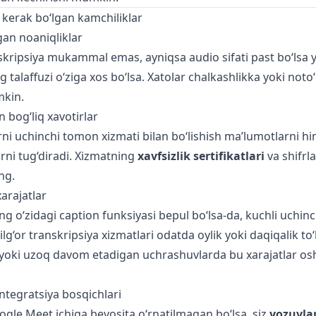
h kerak bo‘lgan kamchiliklar
an noaniqliklar
kripsiya mukammal emas, ayniqsa audio sifati past bo‘lsa 
g talaffuzi o‘ziga xos bo‘lsa. Xatolar chalkashlikka yoki noto
mkin.
an bog‘liq xavotirlar
ni uchinchi tomon xizmati bilan bo‘lishish ma’lumotlarni hi
arni tug‘diradi. Xizmatning
xavfsizlik sertifikatlari
va shifrla
ng.
arajatlar
g o‘zidagi caption funksiyasi bepul bo‘lsa-da, kuchli uchin
ilg‘or transkripsiya xizmatlari odatda oylik yoki daqiqalik to
z yoki uzoq davom etadigan uchrashuvlarda bu xarajatlar osh
ntegratsiya bosqichlari
gle Meet ichiga bevosita o‘rnatilmagan bo‘lsa, siz
yozuvlar