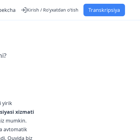
bekcha
Transkripsiya
Kirish / Ro'yxatdan o'tish
mi?
 yirik
siyasi xizmati
ngiz mumkin.
ha avtomatik
adi. Quyida biz