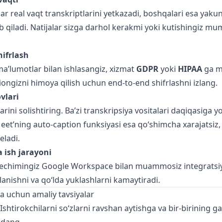
lar real vaqt transkriptlarini yetkazadi, boshqalari esa yaku
b qiladi. Natijalar sizga darhol kerakmi yoki kutishingiz mu
hifrlash
ma’lumotlar bilan ishlasangiz, xizmat
GDPR
yoki
HIPAA
ga mo
iongizni himoya qilish uchun end-to-end shifrlashni izlang.
vlari
arini solishtiring. Ba’zi transkripsiya vositalari daqiqasiga y
eet’ning auto-caption funksiyasi esa qo‘shimcha xarajatsiz,
eladi.
a ish jarayoni
 yechimingiz Google Workspace bilan muammosiz integratsiy
lanishni va qo‘lda yuklashlarni kamaytiradi.
ja uchun amaliy tavsiyalar
 Ishtirokchilarni so‘zlarni ravshan aytishga va bir-birining ga