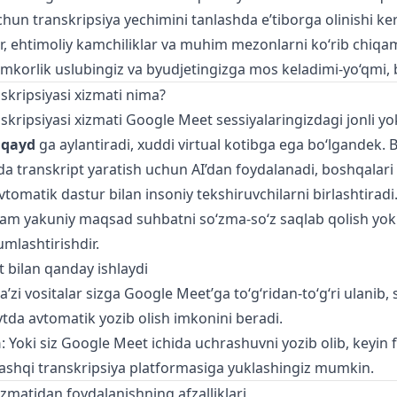
un transkripsiya yechimini tanlashda e’tiborga olinishi ke
lar, ehtimoliy kamchiliklar va muhim mezonlarni ko‘rib chiqa
mkorlik uslubingiz va byudjetingizga mos keladimi-yo‘qmi, bi
kripsiyasi xizmati nima?
kripsiyasi xizmati Google Meet sessiyalaringizdagi jonli yo
 qayd
ga aylantiradi, xuddi virtual kotibga ega bo‘lgandek. B
ida transkript yaratish uchun AI’dan foydalanadi, boshqalari
tomatik dastur bilan insoniy tekshiruvchilarni birlashtiradi.
m yakuniy maqsad suhbatni so‘zma-so‘z saqlab qolish yoki
mlashtirishdir.
 bilan qanday ishlaydi
Ba’zi vositalar sizga Google Meet’ga to‘g‘ridan-to‘g‘ri ulanib, 
tda avtomatik yozib olish imkonini beradi.
h
: Yoki siz Google Meet ichida uchrashuvni yozib olib, keyin f
ashqi transkripsiya platformasiga yuklashingiz mumkin.
izmatidan foydalanishning afzalliklari