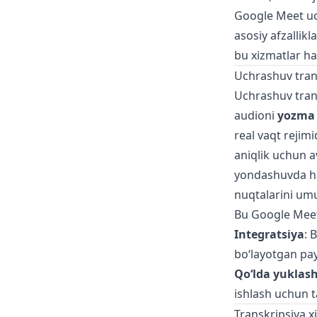
Google Meet uch
asosiy afzallik
bu xizmatlar ha
Uchrashuv trans
Uchrashuv trans
audioni
yozma
real vaqt rejim
aniqlik uchun av
yondashuvda ha
nuqtalarini umu
Bu Google Meet
Integratsiya
: 
bo‘layotgan pay
Qo‘lda yuklas
ishlash uchun t
Transkripsiya x