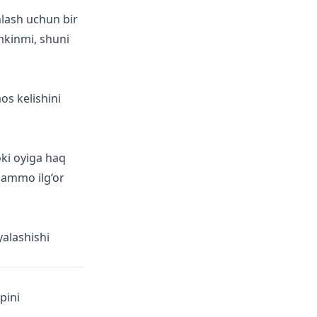
nlash uchun bir
mkinmi, shuni
s kelishini
oki oyiga haq
 ammo ilg‘or
alashishi
pini