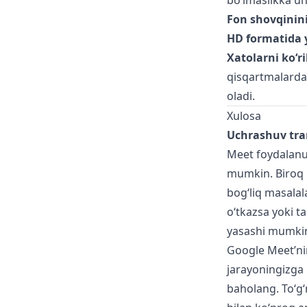
bo‘lmaslikka u
Fon shovqinini
HD formatida y
Xatolarni ko‘r
qisqartmalarda 
oladi.
Xulosa
Uchrashuv tran
Meet foydalanuv
mumkin. Biroq m
bog‘liq masala
o‘tkazsa yoki ta
yasashi mumkin.
Google Meet’nin
jarayoningizga 
baholang. To‘g‘