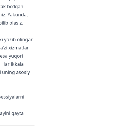
rak bo‘lgan
miz. Yakunda,
lib olasiz.
ki yozib olingan
a’zi xizmatlar
 esa yuqori
 Har ikkala
 uning asosiy
sessiyalarni
aylni qayta