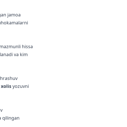
igan jamoa
muhokamalarni
 mazmunli hissa
lanadi va kim
chrashuv
n
xolis
yozuvni
uv
 qilingan