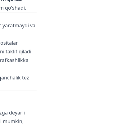
m qo‘shadi.
t yaratmaydi va
vositalar
 taklif qiladi.
arafkashlikka
qanchalik tez
zga deyarli
hi mumkin,