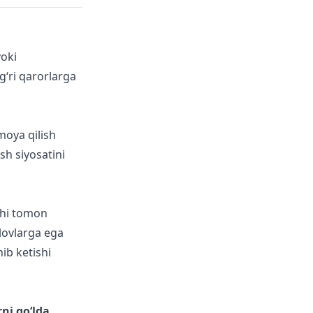
yoki
‘g‘ri qarorlarga
moya qilish
sh siyosatini
chi tomon
‘lovlarga ega
ib ketishi
ni qo‘lda