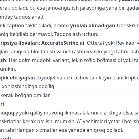
erak bo‘ladi, bu esa jamoangiz ish jarayoniga yana bir qada
anday taqqoslanadi
li caption taklif qiladi, ammo
yuklab olinadigan
transkrip
 aniq belgilab bermaydi. Taqqoslash uchun:
ipsiya ilovalari
:
AccurateScribe.ai
, Otter.ai yoki Rev kabi 
qlari, aniqroq tilni tanish va uchrashuvdan keyingi tahrirlashni
ish
: Har doim muqobil variant, lekin to‘liq bo‘lmasligi yoki t
mumkin.
qlik ehtiyojlari
, byudjet va uchrashuvdan keyin transkript 
i xohlashingizga bog‘liq.
i kerak bo‘lgan omillar
ri
quqiy yoki qat’iy muvofiqlik masalalarini o‘z ichiga olsa, si
riptlar kerak bo‘lishi mumkin. AI yechimlari yetarli bo‘lis
 tahrirlangan xizmatlar esa yanada aniqroq bo‘ladi.
vaqti