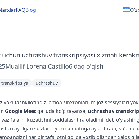
Narxlar
FAQ
Blog
Oʻz
uchun uchrashuv transkripsiyasi xizmati kerak
25
Muallif
Lorena Castillo
6
daq o'qish
transkripsiya
uchrashuv
 yoki tashkilotingiz jamoa sinxronlari, mijoz sessiyalari yoki
un
Google Meet
ga juda ko‘p tayansa,
uchrashuv transkrip
a vazifalarni kuzatishni soddalashtira oladimi, deb o‘ylashi
asturi aytilgan so‘zlarni yozma matnga aylantiradi, ko‘pinc
amoangizni har bir tafsilotni qo‘lda yozib olishdan xalos qil