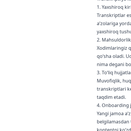
1. Yaxshiroq kir
Transkriptlar 
a’zolariga yord
yaxshiroq tush
2. Mahsuldorlik
Xodimlaringiz 
qo‘sha oladi. 
nima degani bor
3. To‘liq hujjatl
Muvofiqlik, huq
transkriptlari 
taqdim etadi.
4. Onboarding j
Yangi jamoa a’
belgilamasdan t
kontentni ko‘z