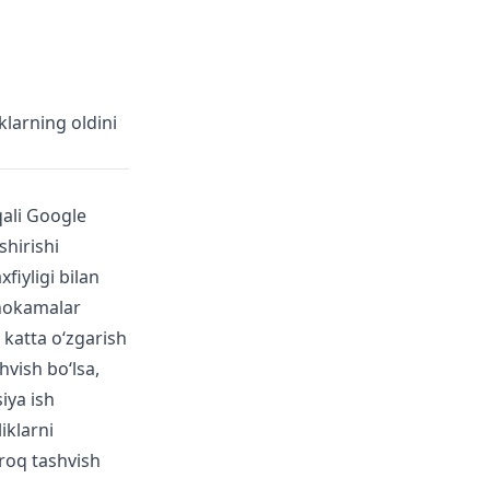
klarning oldini
qali Google
shirishi
fiyligi bilan
hokamalar
 katta o‘zgarish
hvish bo‘lsa,
iya ish
iklarni
roq tashvish