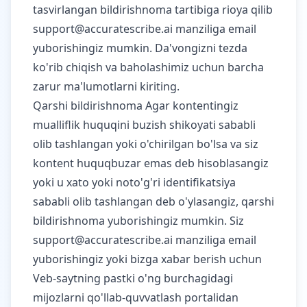
tasvirlangan bildirishnoma tartibiga rioya qilib
support@accuratescribe.ai
manziliga email
yuborishingiz mumkin. Da'vongizni tezda
ko'rib chiqish va baholashimiz uchun barcha
zarur ma'lumotlarni kiriting.
Qarshi bildirishnoma Agar kontentingiz
mualliflik huquqini buzish shikoyati sababli
olib tashlangan yoki o'chirilgan bo'lsa va siz
kontent huquqbuzar emas deb hisoblasangiz
yoki u xato yoki noto'g'ri identifikatsiya
sababli olib tashlangan deb o'ylasangiz, qarshi
bildirishnoma yuborishingiz mumkin. Siz
support@accuratescribe.ai
manziliga email
yuborishingiz yoki bizga xabar berish uchun
Veb-saytning pastki o'ng burchagidagi
mijozlarni qo'llab-quvvatlash portalidan