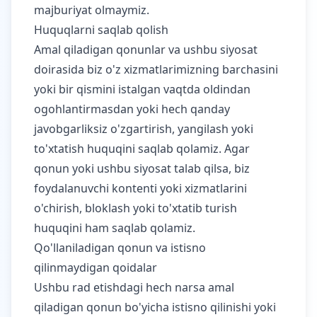
majburiyat olmaymiz.
Huquqlarni saqlab qolish
Amal qiladigan qonunlar va ushbu siyosat
doirasida biz o'z xizmatlarimizning barchasini
yoki bir qismini istalgan vaqtda oldindan
ogohlantirmasdan yoki hech qanday
javobgarliksiz o'zgartirish, yangilash yoki
to'xtatish huquqini saqlab qolamiz. Agar
qonun yoki ushbu siyosat talab qilsa, biz
foydalanuvchi kontenti yoki xizmatlarini
o'chirish, bloklash yoki to'xtatib turish
huquqini ham saqlab qolamiz.
Qo'llaniladigan qonun va istisno
qilinmaydigan qoidalar
Ushbu rad etishdagi hech narsa amal
qiladigan qonun bo'yicha istisno qilinishi yoki