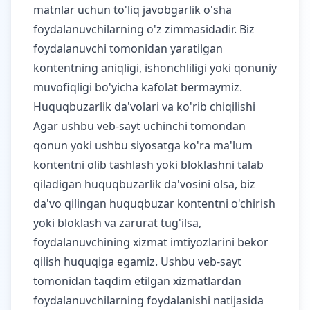
matnlar uchun to'liq javobgarlik o'sha
foydalanuvchilarning o'z zimmasidadir. Biz
foydalanuvchi tomonidan yaratilgan
kontentning aniqligi, ishonchliligi yoki qonuniy
muvofiqligi bo'yicha kafolat bermaymiz.
Huquqbuzarlik da'volari va ko'rib chiqilishi
Agar ushbu veb-sayt uchinchi tomondan
qonun yoki ushbu siyosatga ko'ra ma'lum
kontentni olib tashlash yoki bloklashni talab
qiladigan huquqbuzarlik da'vosini olsa, biz
da'vo qilingan huquqbuzar kontentni o'chirish
yoki bloklash va zarurat tug'ilsa,
foydalanuvchining xizmat imtiyozlarini bekor
qilish huquqiga egamiz. Ushbu veb-sayt
tomonidan taqdim etilgan xizmatlardan
foydalanuvchilarning foydalanishi natijasida