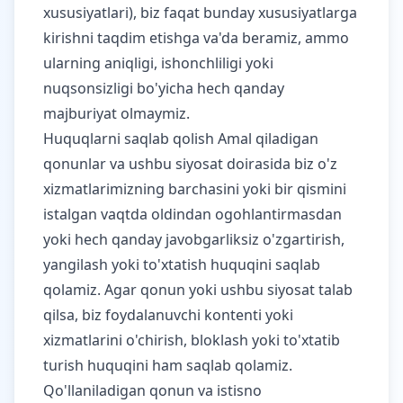
xususiyatlari), biz faqat bunday xususiyatlarga
kirishni taqdim etishga va'da beramiz, ammo
ularning aniqligi, ishonchliligi yoki
nuqsonsizligi bo'yicha hech qanday
majburiyat olmaymiz.
Huquqlarni saqlab qolish Amal qiladigan
qonunlar va ushbu siyosat doirasida biz o'z
xizmatlarimizning barchasini yoki bir qismini
istalgan vaqtda oldindan ogohlantirmasdan
yoki hech qanday javobgarliksiz o'zgartirish,
yangilash yoki to'xtatish huquqini saqlab
qolamiz. Agar qonun yoki ushbu siyosat talab
qilsa, biz foydalanuvchi kontenti yoki
xizmatlarini o'chirish, bloklash yoki to'xtatib
turish huquqini ham saqlab qolamiz.
Qo'llaniladigan qonun va istisno