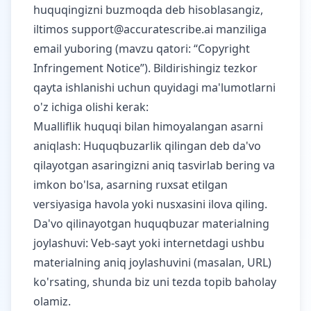
huquqingizni buzmoqda deb hisoblasangiz,
iltimos
support@accuratescribe.ai
manziliga
email yuboring (mavzu qatori: “Copyright
Infringement Notice”). Bildirishingiz tezkor
qayta ishlanishi uchun quyidagi ma'lumotlarni
o'z ichiga olishi kerak:
Mualliflik huquqi bilan himoyalangan asarni
aniqlash: Huquqbuzarlik qilingan deb da'vo
qilayotgan asaringizni aniq tasvirlab bering va
imkon bo'lsa, asarning ruxsat etilgan
versiyasiga havola yoki nusxasini ilova qiling.
Da'vo qilinayotgan huquqbuzar materialning
joylashuvi: Veb-sayt yoki internetdagi ushbu
materialning aniq joylashuvini (masalan, URL)
ko'rsating, shunda biz uni tezda topib baholay
olamiz.