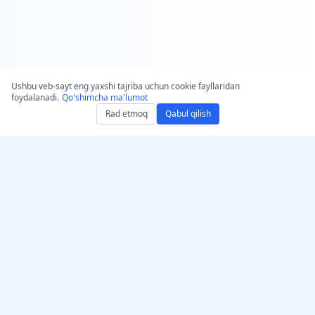
Ushbu veb-sayt eng yaxshi tajriba uchun cookie fayllaridan
foydalanadi.
Qo'shimcha ma'lumot
Rad etmoq
Qabul qilish
AccurateScribe.ai-ni oling
AccurateScribe.ai
Veb ilova – Onlayn AI
Yirik korxona darajasidagi
transkripsiya vositasi
audio va video
transkripsiya, ilg‘or DI
iOS ilovasi – AI yordamida
texnologiyasi bilan.
ovozli yozuvlarni
transkripsiya qilish
AI transkriptor –