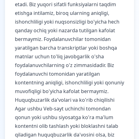
etadi. Biz yuqori sifatli funksiyalarni taqdim
etishga intilamiz, biroq ularning aniqligi,
ishonchliligi yoki nuqsonsizligi bo'yicha hech
qanday ochiq yoki nazarda tutilgan kafolat
bermaymiz. Foydalanuvchilar tomonidan
yaratilgan barcha transkriptlar yoki boshqa
matnlar uchun to'liq javobgarlik o'sha
foydalanuvchilarning o'z zimmasidadir. Biz
foydalanuvchi tomonidan yaratilgan
kontentning aniqligi, ishonchliligi yoki qonuniy
muvofiqligi bo'yicha kafolat bermaymiz.
Huquqbuzarlik da'volari va ko'rib chiqilishi
Agar ushbu Veb-sayt uchinchi tomondan
qonun yoki ushbu siyosatga ko'ra ma'lum
kontentni olib tashlash yoki bloklashni talab
qiladigan huquqbuzarlik da'vosini olsa, biz