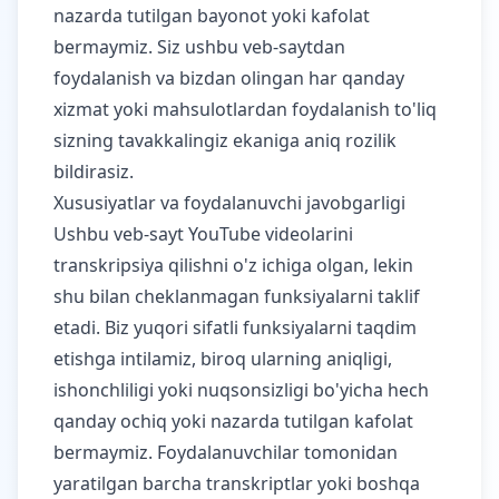
nazarda tutilgan bayonot yoki kafolat
bermaymiz. Siz ushbu veb-saytdan
foydalanish va bizdan olingan har qanday
xizmat yoki mahsulotlardan foydalanish to'liq
sizning tavakkalingiz ekaniga aniq rozilik
bildirasiz.
Xususiyatlar va foydalanuvchi javobgarligi
Ushbu veb-sayt YouTube videolarini
transkripsiya qilishni o'z ichiga olgan, lekin
shu bilan cheklanmagan funksiyalarni taklif
etadi. Biz yuqori sifatli funksiyalarni taqdim
etishga intilamiz, biroq ularning aniqligi,
ishonchliligi yoki nuqsonsizligi bo'yicha hech
qanday ochiq yoki nazarda tutilgan kafolat
bermaymiz. Foydalanuvchilar tomonidan
yaratilgan barcha transkriptlar yoki boshqa