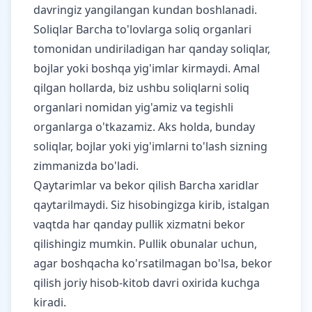
davringiz yangilangan kundan boshlanadi.
Soliqlar Barcha to'lovlarga soliq organlari
tomonidan undiriladigan har qanday soliqlar,
bojlar yoki boshqa yig'imlar kirmaydi. Amal
qilgan hollarda, biz ushbu soliqlarni soliq
organlari nomidan yig'amiz va tegishli
organlarga o'tkazamiz. Aks holda, bunday
soliqlar, bojlar yoki yig'imlarni to'lash sizning
zimmanizda bo'ladi.
Qaytarimlar va bekor qilish Barcha xaridlar
qaytarilmaydi. Siz hisobingizga kirib, istalgan
vaqtda har qanday pullik xizmatni bekor
qilishingiz mumkin. Pullik obunalar uchun,
agar boshqacha ko'rsatilmagan bo'lsa, bekor
qilish joriy hisob-kitob davri oxirida kuchga
kiradi.