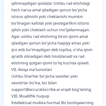
qilinmaydigan qoidalar Ushbu rad etishdagi
hech narsa amal qiladigan qonun bo'yicha
istisno qilinishi yoki cheklanishi mumkin
bo'lmagan kafolat yoki javobgarlikni istisno
qilish yoki cheklash uchun mo'ljallanmagan.
Agar ushbu rad etishning biron qismi amal
qiladigan qonun bo'yicha haqiqiy emas yoki
ijro etib bo'lmaydigan deb topilsa, o'sha qism
ajratib olinadigan deb hisoblanadi va rad
etishning qolgan qismi to'liq kuchda qoladi.
VII. Aloqa ma'lumotlari
Ushbu Shartlar bo'yicha savollar yoki
xavotirlar bo'lsa, biz bilan
support@accuratescribe.ai
orqali bog'laning
VIII. Mualliflik huquqi
Intellektual mulkka hurmat Biz boshqalarning