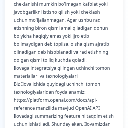
cheklanishi mumkin bo'lmagan kafolat yoki
javobgarlikni istisno qilish yoki cheklash
uchun mo'ljallanmagan. Agar ushbu rad
etishning biron qismi amal qiladigan qonun
bo'yicha haqiqiy emas yoki ijro etib
bo'lmaydigan deb topilsa, o'sha qism ajratib
olinadigan deb hisoblanadi va rad etishning
qolgan qismi to'liq kuchda qoladi.
Ilovaga integratsiya qilingan uchinchi tomon
materiallari va texnologiyalari
Biz Ilova ichida quyidagi uchinchi tomon
texnologiyalaridan foydalanamiz:
https://platform.openai.com/docs/api-
reference
manzilida mavjud OpenAI API
Ilovadagi summarizing feature ni taqdim etish
uchun ishlatiladi. Shunday ekan, Ilovamizdan