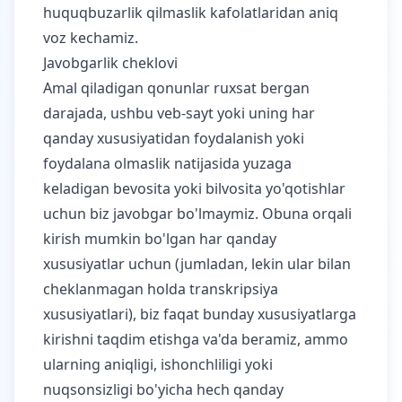
huquqbuzarlik qilmaslik kafolatlaridan aniq
voz kechamiz.
Javobgarlik cheklovi
Amal qiladigan qonunlar ruxsat bergan
darajada, ushbu veb-sayt yoki uning har
qanday xususiyatidan foydalanish yoki
foydalana olmaslik natijasida yuzaga
keladigan bevosita yoki bilvosita yo'qotishlar
uchun biz javobgar bo'lmaymiz. Obuna orqali
kirish mumkin bo'lgan har qanday
xususiyatlar uchun (jumladan, lekin ular bilan
cheklanmagan holda transkripsiya
xususiyatlari), biz faqat bunday xususiyatlarga
kirishni taqdim etishga va'da beramiz, ammo
ularning aniqligi, ishonchliligi yoki
nuqsonsizligi bo'yicha hech qanday