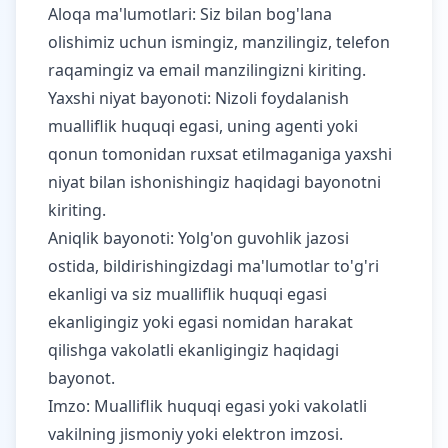
Aloqa ma'lumotlari: Siz bilan bog'lana
olishimiz uchun ismingiz, manzilingiz, telefon
raqamingiz va email manzilingizni kiriting.
Yaxshi niyat bayonoti: Nizoli foydalanish
mualliflik huquqi egasi, uning agenti yoki
qonun tomonidan ruxsat etilmaganiga yaxshi
niyat bilan ishonishingiz haqidagi bayonotni
kiriting.
Aniqlik bayonoti: Yolg'on guvohlik jazosi
ostida, bildirishingizdagi ma'lumotlar to'g'ri
ekanligi va siz mualliflik huquqi egasi
ekanligingiz yoki egasi nomidan harakat
qilishga vakolatli ekanligingiz haqidagi
bayonot.
Imzo: Mualliflik huquqi egasi yoki vakolatli
vakilning jismoniy yoki elektron imzosi.