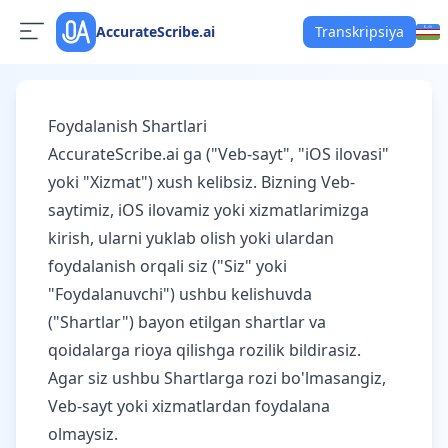
AccurateScribe.ai
Transkripsiya
Foydalanish Shartlari
AccurateScribe.ai ga ("Veb-sayt", "iOS ilovasi"
yoki "Xizmat") xush kelibsiz. Bizning Veb-
saytimiz, iOS ilovamiz yoki xizmatlarimizga
kirish, ularni yuklab olish yoki ulardan
foydalanish orqali siz ("Siz" yoki
"Foydalanuvchi") ushbu kelishuvda
("Shartlar") bayon etilgan shartlar va
qoidalarga rioya qilishga rozilik bildirasiz.
Agar siz ushbu Shartlarga rozi bo'lmasangiz,
Veb-sayt yoki xizmatlardan foydalana
olmaysiz.