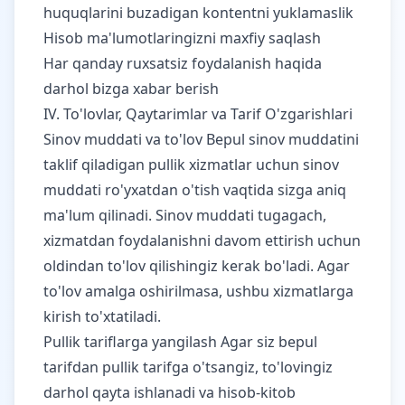
huquqlarini buzadigan kontentni yuklamaslik
Hisob ma'lumotlaringizni maxfiy saqlash
Har qanday ruxsatsiz foydalanish haqida
darhol bizga xabar berish
IV. To'lovlar, Qaytarimlar va Tarif O'zgarishlari
Sinov muddati va to'lov Bepul sinov muddatini
taklif qiladigan pullik xizmatlar uchun sinov
muddati ro'yxatdan o'tish vaqtida sizga aniq
ma'lum qilinadi. Sinov muddati tugagach,
xizmatdan foydalanishni davom ettirish uchun
oldindan to'lov qilishingiz kerak bo'ladi. Agar
to'lov amalga oshirilmasa, ushbu xizmatlarga
kirish to'xtatiladi.
Pullik tariflarga yangilash Agar siz bepul
tarifdan pullik tarifga o'tsangiz, to'lovingiz
darhol qayta ishlanadi va hisob-kitob