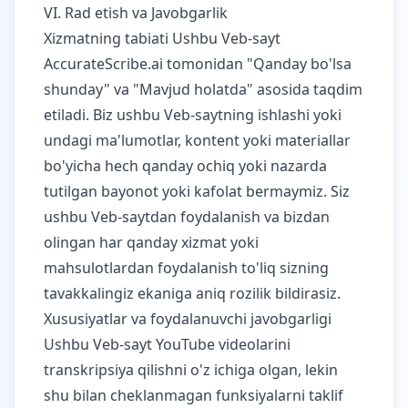
VI. Rad etish va Javobgarlik
Xizmatning tabiati Ushbu Veb-sayt
AccurateScribe.ai tomonidan "Qanday bo'lsa
shunday" va "Mavjud holatda" asosida taqdim
etiladi. Biz ushbu Veb-saytning ishlashi yoki
undagi ma'lumotlar, kontent yoki materiallar
bo'yicha hech qanday ochiq yoki nazarda
tutilgan bayonot yoki kafolat bermaymiz. Siz
ushbu Veb-saytdan foydalanish va bizdan
olingan har qanday xizmat yoki
mahsulotlardan foydalanish to'liq sizning
tavakkalingiz ekaniga aniq rozilik bildirasiz.
Xususiyatlar va foydalanuvchi javobgarligi
Ushbu Veb-sayt YouTube videolarini
transkripsiya qilishni o'z ichiga olgan, lekin
shu bilan cheklanmagan funksiyalarni taklif