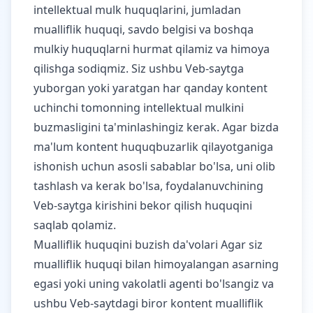
intellektual mulk huquqlarini, jumladan
mualliflik huquqi, savdo belgisi va boshqa
mulkiy huquqlarni hurmat qilamiz va himoya
qilishga sodiqmiz. Siz ushbu Veb-saytga
yuborgan yoki yaratgan har qanday kontent
uchinchi tomonning intellektual mulkini
buzmasligini ta'minlashingiz kerak. Agar bizda
ma'lum kontent huquqbuzarlik qilayotganiga
ishonish uchun asosli sabablar bo'lsa, uni olib
tashlash va kerak bo'lsa, foydalanuvchining
Veb-saytga kirishini bekor qilish huquqini
saqlab qolamiz.
Mualliflik huquqini buzish da'volari Agar siz
mualliflik huquqi bilan himoyalangan asarning
egasi yoki uning vakolatli agenti bo'lsangiz va
ushbu Veb-saytdagi biror kontent mualliflik