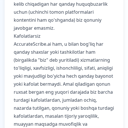
kelib chiqadigan har qanday huquqbuzarlik
uchun (uchinchi tomon platformalari
kontentini ham qo'shganda) biz qonuniy
javobgar emasmiz.
Kafolatlarsiz
AccurateScribe.ai ham, u bilan bog'liq har
qanday shaxslar yoki tashkilotlar ham
(birgalikda "biz" deb yuritiladi) xizmatlarning
to'liqligi, xavfsizligi, ishonchliligi, sifati, aniqligi
yoki mavjudligi bo'yicha hech qanday bayonot
yoki kafolat bermaydi. Amal qiladigan qonun
ruxsat bergan eng yuqori darajada biz barcha
turdagi kafolatlardan, jumladan ochiq,
nazarda tutilgan, qonuniy yoki boshqa turdagi
kafolatlardan, masalan tijoriy yaroqlilik,
muayyan maqsadga muvofiqlik va