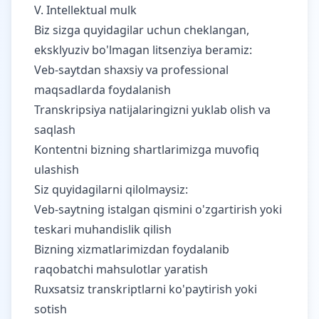
V. Intellektual mulk
Biz sizga quyidagilar uchun cheklangan,
eksklyuziv bo'lmagan litsenziya beramiz:
Veb-saytdan shaxsiy va professional
maqsadlarda foydalanish
Transkripsiya natijalaringizni yuklab olish va
saqlash
Kontentni bizning shartlarimizga muvofiq
ulashish
Siz quyidagilarni qilolmaysiz:
Veb-saytning istalgan qismini o'zgartirish yoki
teskari muhandislik qilish
Bizning xizmatlarimizdan foydalanib
raqobatchi mahsulotlar yaratish
Ruxsatsiz transkriptlarni ko'paytirish yoki
sotish