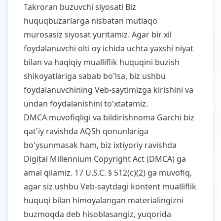
Takroran buzuvchi siyosati Biz
huquqbuzarlarga nisbatan mutlaqo
murosasiz siyosat yuritamiz. Agar bir xil
foydalanuvchi olti oy ichida uchta yaxshi niyat
bilan va haqiqiy mualliflik huquqini buzish
shikoyatlariga sabab bo'lsa, biz ushbu
foydalanuvchining Veb-saytimizga kirishini va
undan foydalanishini to'xtatamiz.
DMCA muvofiqligi va bildirishnoma Garchi biz
qat'iy ravishda AQSh qonunlariga
bo'ysunmasak ham, biz ixtiyoriy ravishda
Digital Millennium Copyright Act (DMCA) ga
amal qilamiz. 17 U.S.C. § 512(c)(2) ga muvofiq,
agar siz ushbu Veb-saytdagi kontent mualliflik
huquqi bilan himoyalangan materialingizni
buzmoqda deb hisoblasangiz, yuqorida