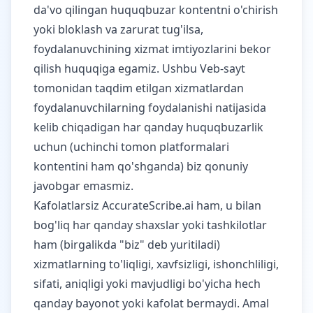
da'vo qilingan huquqbuzar kontentni o'chirish
yoki bloklash va zarurat tug'ilsa,
foydalanuvchining xizmat imtiyozlarini bekor
qilish huquqiga egamiz. Ushbu Veb-sayt
tomonidan taqdim etilgan xizmatlardan
foydalanuvchilarning foydalanishi natijasida
kelib chiqadigan har qanday huquqbuzarlik
uchun (uchinchi tomon platformalari
kontentini ham qo'shganda) biz qonuniy
javobgar emasmiz.
Kafolatlarsiz AccurateScribe.ai ham, u bilan
bog'liq har qanday shaxslar yoki tashkilotlar
ham (birgalikda "biz" deb yuritiladi)
xizmatlarning to'liqligi, xavfsizligi, ishonchliligi,
sifati, aniqligi yoki mavjudligi bo'yicha hech
qanday bayonot yoki kafolat bermaydi. Amal