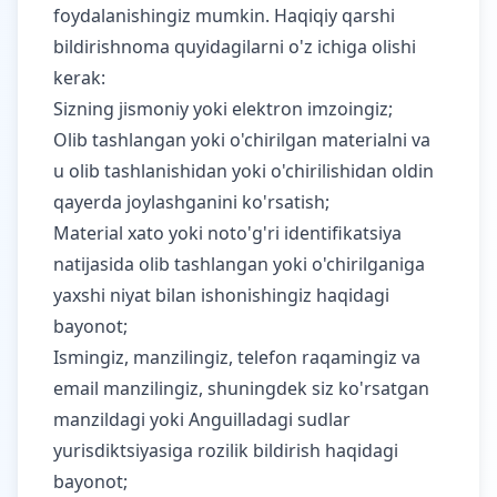
foydalanishingiz mumkin. Haqiqiy qarshi
bildirishnoma quyidagilarni o'z ichiga olishi
kerak:
Sizning jismoniy yoki elektron imzoingiz;
Olib tashlangan yoki o'chirilgan materialni va
u olib tashlanishidan yoki o'chirilishidan oldin
qayerda joylashganini ko'rsatish;
Material xato yoki noto'g'ri identifikatsiya
natijasida olib tashlangan yoki o'chirilganiga
yaxshi niyat bilan ishonishingiz haqidagi
bayonot;
Ismingiz, manzilingiz, telefon raqamingiz va
email manzilingiz, shuningdek siz ko'rsatgan
manzildagi yoki Anguilladagi sudlar
yurisdiktsiyasiga rozilik bildirish haqidagi
bayonot;