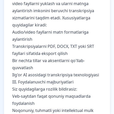
video fayllarni yuklash va ularni matnga
aylantirish imkonini beruvchi transkripsiya
xizmatlarini taqdim etadi. Xususiyatlarga
quyidagilar kiradi:
Audio/video fayllarni matn formatlariga
aylantirish
Transkripsiyalarni PDF, DOCX, TXT yoki SRT
fayllari sifatida eksport qilish
Bir nechta tillar va aksentlarni qo'llab-
quvvatlash
Ilg'or AI asosidagi transkripsiya texnologiyasi
III. Foydalanuvchi majburiyatlari
Siz quyidagilarga rozilik bildirasiz:
Veb-saytdan faqat qonuniy maqsadlarda
foydalanish
Noqonuniy, tuhmatli yoki intellektual mulk