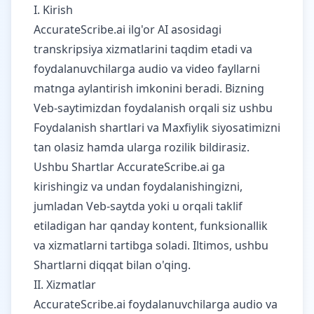
I. Kirish
AccurateScribe.ai ilg'or AI asosidagi
transkripsiya xizmatlarini taqdim etadi va
foydalanuvchilarga audio va video fayllarni
matnga aylantirish imkonini beradi. Bizning
Veb-saytimizdan foydalanish orqali siz ushbu
Foydalanish shartlari va Maxfiylik siyosatimizni
tan olasiz hamda ularga rozilik bildirasiz.
Ushbu Shartlar AccurateScribe.ai ga
kirishingiz va undan foydalanishingizni,
jumladan Veb-saytda yoki u orqali taklif
etiladigan har qanday kontent, funksionallik
va xizmatlarni tartibga soladi. Iltimos, ushbu
Shartlarni diqqat bilan o'qing.
II. Xizmatlar
AccurateScribe.ai foydalanuvchilarga audio va