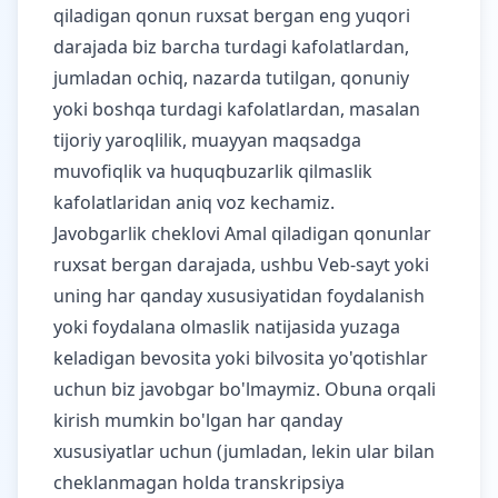
qiladigan qonun ruxsat bergan eng yuqori
darajada biz barcha turdagi kafolatlardan,
jumladan ochiq, nazarda tutilgan, qonuniy
yoki boshqa turdagi kafolatlardan, masalan
tijoriy yaroqlilik, muayyan maqsadga
muvofiqlik va huquqbuzarlik qilmaslik
kafolatlaridan aniq voz kechamiz.
Javobgarlik cheklovi Amal qiladigan qonunlar
ruxsat bergan darajada, ushbu Veb-sayt yoki
uning har qanday xususiyatidan foydalanish
yoki foydalana olmaslik natijasida yuzaga
keladigan bevosita yoki bilvosita yo'qotishlar
uchun biz javobgar bo'lmaymiz. Obuna orqali
kirish mumkin bo'lgan har qanday
xususiyatlar uchun (jumladan, lekin ular bilan
cheklanmagan holda transkripsiya