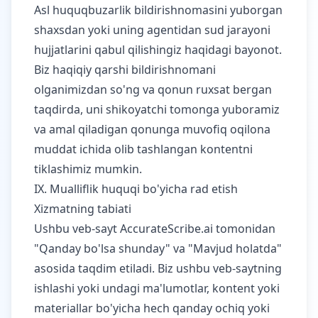
Asl huquqbuzarlik bildirishnomasini yuborgan
shaxsdan yoki uning agentidan sud jarayoni
hujjatlarini qabul qilishingiz haqidagi bayonot.
Biz haqiqiy qarshi bildirishnomani
olganimizdan so'ng va qonun ruxsat bergan
taqdirda, uni shikoyatchi tomonga yuboramiz
va amal qiladigan qonunga muvofiq oqilona
muddat ichida olib tashlangan kontentni
tiklashimiz mumkin.
IX. Mualliflik huquqi bo'yicha rad etish
Xizmatning tabiati
Ushbu veb-sayt AccurateScribe.ai tomonidan
"Qanday bo'lsa shunday" va "Mavjud holatda"
asosida taqdim etiladi. Biz ushbu veb-saytning
ishlashi yoki undagi ma'lumotlar, kontent yoki
materiallar bo'yicha hech qanday ochiq yoki