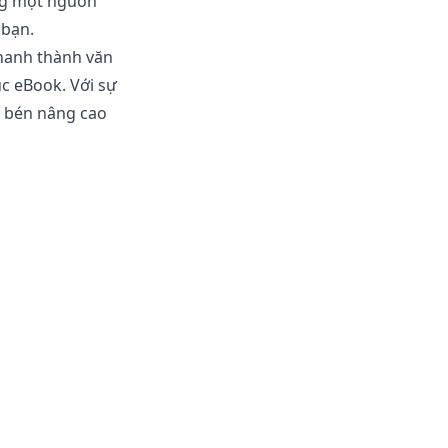
ng một nguồn
 bạn.
hanh thành văn
úc eBook. Với sự
c bén nâng cao