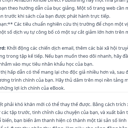
 chọn Amazon Kindle Direct Publishing hay một nhà phân p
bạn theo hướng dẫn của bục giảng. Một số trang web cần mộ
n trước khi sách của bạn được phát hành trực tiếp.
bạn:** Các tiêu chuẩn nghiên cứu thị trường để chọn một vị
ột số dịch vụ tự công bố có một sự cắt giảm lớn hơn trên
rd:
Khởi động các chiến dịch email, thêm các bài xã hội tru
ng trong tập kế tiếp. Nếu bạn muốn theo dõi nhanh, hãy đ
 nhắm vào mục tiêu nhân khẩu học của bạn.
 thị hấp dẫn có thể mang lại cho độc giả nhiều hơn và, sau 
ương trình chính của bạn. Hãy thủ dâm trên mọi nền tảng m
những lợi ích chính của eBook.
t phải khó khăn mới có thể thay thế được. Bằng cách trích
từ các tập trước, tinh chỉnh câu chuyện của bạn, và xuất bản 
biến, bạn biến âm thanh hiện có thành một tài sản số linh 