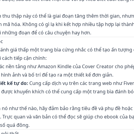
 thu thập này có thể là giai đoạn tăng thêm thời gian, nhưn
n mã hóa. Không có gì lạ khi kết hợp nhiều tập hợp lại thà
ại những đoạn để có câu chuyện hay hơn.
ọc
ánh giá thấp một trang bìa cứng nhắc có thể tạo ấn tượng 
i cách tiếp cận chính:
c nền tảng như Amazon Kindle của Cover Creator cho phé
hình ảnh và bố trí để tạo ra một thiết kế đơn giản.
ết kế tự do:
Cung cấp dịch vụ trên các trang web như Fiver
 được khuyến khích có thể cung cấp một trang bìa đánh b
n nó như thế nào, hãy đảm bảo rằng tiêu đề và phụ đề hoặc
. Trực quan và văn bản có thể đọc sẽ giúp cho ebook của bạ
 số quá đông.
nội thất