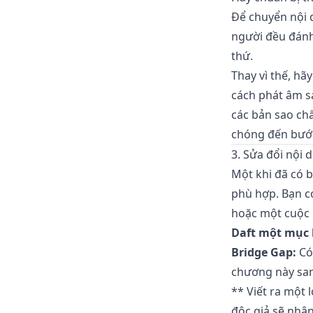
Để chuyển nội 
người đều đánh 
thứ.
Thay vì thế, hã
cách phát âm s
các bản sao ch
chóng đến bước 
3. Sửa đổi nội 
Một khi đã có b
phù hợp. Bạn c
hoặc một cuộc 
Daft một mục 
Bridge Gap:
Có 
chương này sa
** Viết ra một 
độc giả sẽ nhận