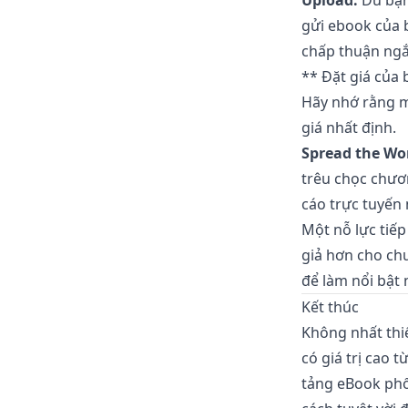
Upload:
Dù bạn
gửi ebook của 
chấp thuận ngắ
** Đặt giá của 
Hãy nhớ rằng m
giá nhất định.
Spread the Wo
trêu chọc chươ
cáo trực tuyến
Một nỗ lực tiếp
giả hơn cho ch
để làm nổi bật 
Kết thúc
Không nhất thiế
có giá trị cao 
tảng eBook phổ 