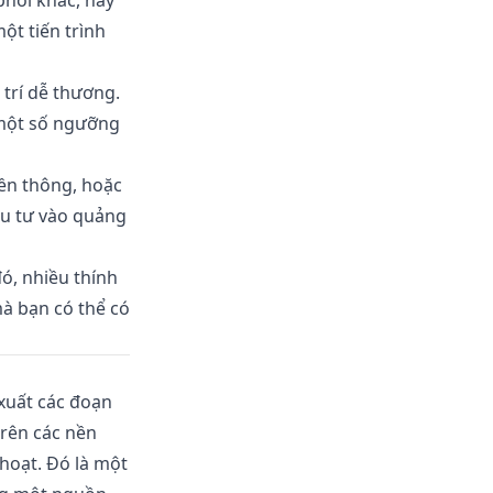
hối khác, hãy
t tiến trình
 trí dễ thương.
 một số ngưỡng
yền thông, hoặc
ầu tư vào quảng
đó, nhiều thính
à bạn có thể có
 xuất các đoạn
trên các nền
hoạt. Đó là một