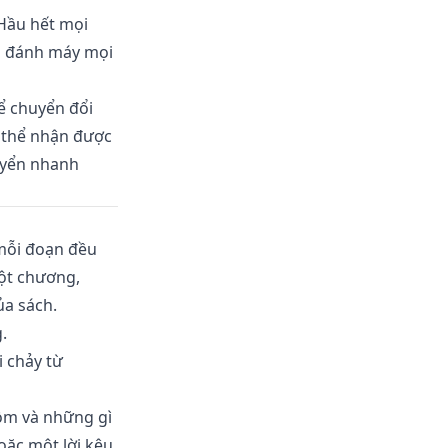
Hầu hết mọi
và đánh máy mọi
ể chuyển đổi
ó thể nhận được
uyển nhanh
 mỗi đoạn đều
ột chương,
a sách.
.
i chảy từ
gồm và những gì
oặc một lời kêu