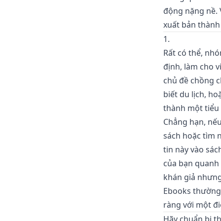
động nặng nề. V
xuất bản thành
1.
Rất có thể, nh
định, làm cho 
chủ đề chồng c
biết du lịch, h
thành một tiểu 
Chẳng hạn, nếu
sách hoặc tìm n
tin này vào sác
của bạn quanh 
khán giả nhưng
Ebooks thường 
ràng với một đi
Hãy chuẩn bị t