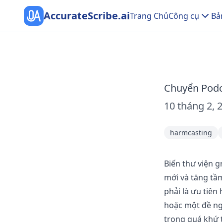
AccurateScribe.ai
Trang Chủ
Công cụ
Bả
Chuyển Podc
10 tháng 2, 
harmcasting
Biến thư viện 
mới và tăng tầ
phải là ưu tiê
hoặc một đề ngh
trong quá khứ 