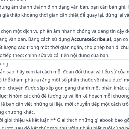
dung âm thanh thành định dạng văn bản, bạn cần bản ghi. 
giá thấp khoảng thời gian cần thiết để quay lại, dừng lại 
y chọn một dịch vụ phiên âm nhanh chóng và đáng tin cậy đ
ang văn bản. Bằng cách sử dụng
AccurateScribe.ai
, bạn c
ất lượng cao trong một thời gian ngắn, cho phép bạn di ch
tiếp theo: chỉnh sửa và cải tiến nội dung của bạn.
dung
ản sao, hãy xem lại cách mỗi đoạn đối thoại và tiểu sử của
ó thể khám phá ra rằng một số phần thuộc về nhau dưới m
nói chuyện được sắp xếp gọn gàng thành một phần khác củ
lục:
Nhóm các chủ đề tương tự và lên kế hoạch mỗi chương
lẽ bạn cần viết những tài liệu mới chuyển tiếp một cách trô
ng chương khác.
lời giới thiệu và kết luận:** Giải thích những gì ebook bao 
 được, sau đó kết thúc mọi thứ với sự hiểu biết cuối cùng h