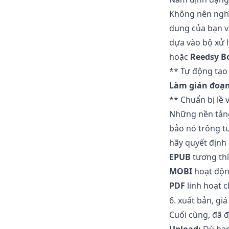
Không nên nghĩ
dung của bạn v
dựa vào bộ xử 
hoặc
Reedsy Bo
** Tự động tạo
Làm gián đoạn
** Chuẩn bị lề
Những nền tảng
bảo nó trông tu
hãy quyết định 
EPUB
tương thí
MOBI
hoạt độn
PDF
linh hoạt 
6. xuất bản, gi
Cuối cùng, đã đ