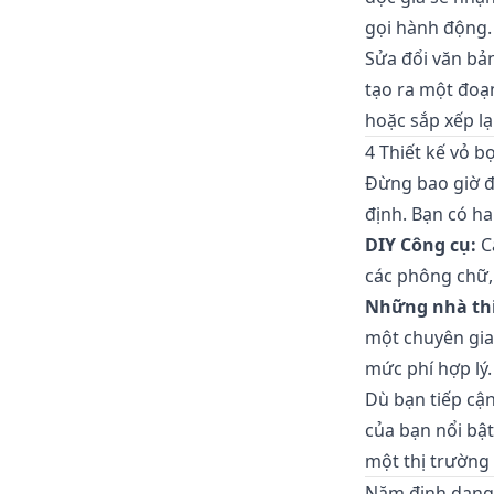
gọi hành động.
Sửa đổi văn bản
tạo ra một đoạ
hoặc sắp xếp l
4 Thiết kế vỏ b
Đừng bao giờ đ
định. Bạn có ha
DIY Công cụ:
Cá
các phông chữ, 
Những nhà thi
một chuyên gia
mức phí hợp lý.
Dù bạn tiếp cậ
của bạn nổi bật
một thị trường
Năm định dạng 