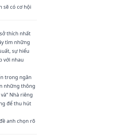
 sẽ có cơ hội
sở thích nhất
Hãy tìm những
uất, sự hiểu
p với nhau
ển trong ngân
oạn những thông
 và“ Nhà riêng
ng để thu hút
đề anh chọn rõ