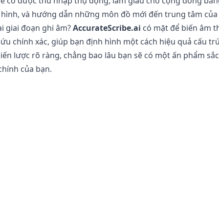
 để có được thu nhập thụ động, làm giàu cho cộng đồng bằ
 hình, và hướng dẫn những môn đồ mới đến trung tâm của
i giai đoạn ghi âm?
AccurateScribe.ai
có mặt để biến âm t
cứu chính xác, giúp bạn định hình một cách hiệu quả cấu tr
hiến lược rõ ràng, chẳng bao lâu bạn sẽ có một ấn phẩm sắ
chính của bạn.