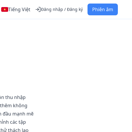
Tiếng Việt
Phiên âm
Đăng nhập / Đăng ký
ồn thu nhập
g thêm không
dẫn đầu mạnh mẽ
hỉnh các tập
thử thách lao