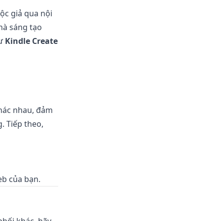
ộc giả qua nội
hà sáng tạo
hư
Kindle Create
khác nhau, đảm
. Tiếp theo,
eb của bạn.