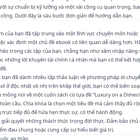
ới sự chuẩn bị kỹ lưỡng và một vài công cụ quan trọng, bạn
 công. Dưới đây là sáu bước đơn giản để hướng dẫn bạn.
óm của bạn đã tập trung vào một lĩnh vực chuyên môn hoặc 
việc xác định một chủ đề ebook có liên quan dễ dàng hơn. 
héo trong các tập của bạn, chẳng hạn như xâm nhập năng s
oặc những lời khuyên tài chính cá nhân mà bạn có thể kết hợ
đề.
 bạn đã dành nhiều tập thảo luận về phương pháp di chuy
ơi ở độc nhất vô nhị trên khắp thế giới, bạn có thể biên s
h mỏng nói về một cuốn sách có tựa đề “Luxury on a Dimeci
toàn cầu. Chìa khóa là chọn một tiêu đề mà cảm thấy đủ rộ
 trực tiếp đủ để hứa hẹn thực sự, có thể hành động.
giải quyết những thách thức trong đời thực. Đảm bảo chủ 
ểm đau chung hoặc cung cấp sự hiểu biết giá trị.
huốc an thần