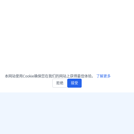
本网站使用Cookie确保您在我们的网站上获得最佳体验。
了解更多
拒绝
接受
获取 AccurateScribe.ai
AccurateScribe.ai
网页应用 – 在线 AI 转录器
由先进的AI技术驱动的企业