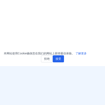
本网站使用Cookie确保您在我们的网站上获得最佳体验。
了解更多
拒绝
接受
获取 AccurateScribe.ai
AccurateScribe.ai
网页应用 – 在线 AI 转录器
由先进的AI技术驱动的企业
级音频和视频转录。
iOS 应用 – AI 语音笔记转写