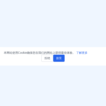
本网站使用Cookie确保您在我们的网站上获得最佳体验。
了解更多
拒绝
接受
获取 AccurateScribe.ai
AccurateScribe.ai
网页应用 – 在线 AI 转录器
由先进的AI技术驱动的企业
级音频和视频转录。
iOS 应用 – AI 语音笔记转写
器