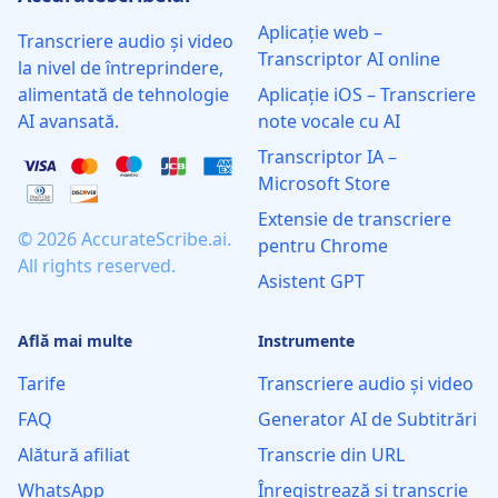
Aplicație web –
Transcriere audio și video
Transcriptor AI online
la nivel de întreprindere,
alimentată de tehnologie
Aplicație iOS – Transcriere
AI avansată.
note vocale cu AI
Transcriptor IA –
Microsoft Store
Extensie de transcriere
© 2026 AccurateScribe.ai.
pentru Chrome
All rights reserved.
Asistent GPT
Află mai multe
Instrumente
Tarife
Transcriere audio și video
FAQ
Generator AI de Subtitrări
Alătură afiliat
Transcrie din URL
WhatsApp
Înregistrează și transcrie