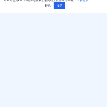
本网站使用Cookie确保您在我们的网站上获得最佳体验。
了解更多
拒绝
接受
获取 AccurateScribe.ai
AccurateScribe.ai
网页应用 – 在线 AI 转录器
由先进的AI技术驱动的企业
级音频和视频转录。
iOS 应用 – AI 语音笔记转写
器
AI 转录器 – Microsoft
Store
© 2026 AccurateScribe.ai.
Chrome 转录扩展
All rights reserved.
GPT助手
了解更多
工具
价格
音视频转录