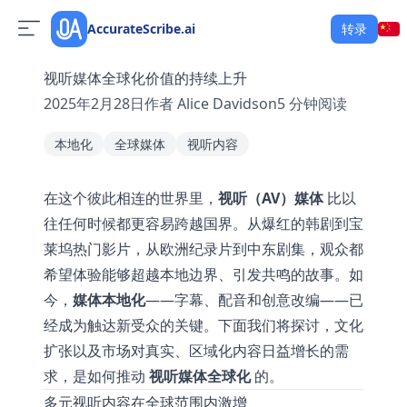
AccurateScribe.ai
转录
视听媒体全球化价值的持续上升
2025年2月28日
作者
Alice Davidson
5
分钟阅读
本地化
全球媒体
视听内容
在这个彼此相连的世界里，
视听（AV）媒体
比以
往任何时候都更容易跨越国界。从爆红的韩剧到宝
莱坞热门影片，从欧洲纪录片到中东剧集，观众都
希望体验能够超越本地边界、引发共鸣的故事。如
今，
媒体本地化
——字幕、配音和创意改编——已
经成为触达新受众的关键。下面我们将探讨，文化
扩张以及市场对真实、区域化内容日益增长的需
求，是如何推动
视听媒体全球化
的。
多元视听内容在全球范围内激增