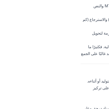
‏(Bilingual Evaluation Understudy): يركز على تداخل n-gram بين مخرجات MT والنص
) والاسترجاع (كم
ات اللازمة لتحويل
ية. فكثيرًا ما
 غالبًا على الجمع
يد أو أثناءه.
على تركيز
سناد درجة. وعلى