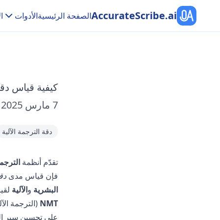
AccurateScribe.ai
الصفحة الرئيسية
الأدوات
ا
كيفية قياس دقة 
7 مارس 2025
ب
دقة الترجمة الآلية
تقدّم أنظمة
الترجمة ا
فإن قياس مدى
دق
البشرية
و
الآلية
لقياس جودة MT، إلى جان
NMT
على تحسين سير ال