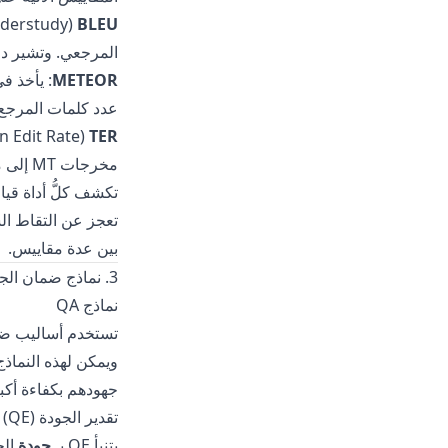
BLEU
المرجعي. وتشير درجات BLEU الأعلى إلى
METEOR
: يأخذ ف
عدد كلمات المرجع التي تظهر في MT)، إضا
TER
مخرجات MT إلى مرجع.
تكشف كلُّ أداة قيا
تعجز عن التقاط الس
بين عدة مقاييس.
3. نماذج ضمان الجودة (QA) وتقدير الجودة (QE)
نماذج QA
تستخدم أساليب ض
ويمكن لهذه النماذج
جهودهم بكفاءة أكبر
تقدير الجودة (QE)
يتنبأ QE بـ
جودة
الج