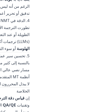
الرغم من أنه ليس ش
تدقيق أو تحرير أعم
4. الدقة في NMT مقابل الترجمة المعتمدة على LLM
تطورت الترجمة الآلية العصبية (NMT) بشكل ك
الطويلة أو عند الت
(LLMs) ترجمات أكثر
الهلوسة
أو سوء الت
5. تحسين سير عمل الترجمة باستخدام التفريغ النصي
بالنسبة إلى كثير 
مسار نصي عالي الج
لا يبذل المحررون ال
الخلاصة
إن
قياس دقة الترجم
وتقنيات
QA/QE
ال