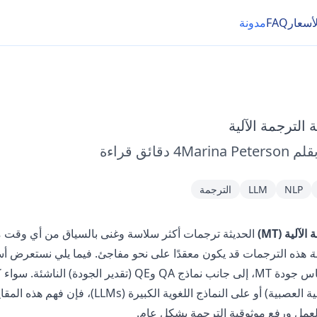
لأسعار
FAQ
مدونة
الترجمة الآلية
قلم
Marina Peterson
4
دقائق قراءة
NLP
LLM
الترجمة
لآلية (MT)
الحديثة ترجمات أكثر سلاسة وغنى بالسياق من أي وقت 
ة
هذه الترجمات قد يكون معقدًا على نحو مفاجئ. فيما يلي نستعرض أسا
ب نماذج QA وQE (تقدير الجودة) الناشئة. سواء كنت تعتمد على
(الترجمة الآلية العصبية) أو على النماذج اللغوية الكبيرة 
عمل ورفع موثوقية الترجمة بشكل عام.