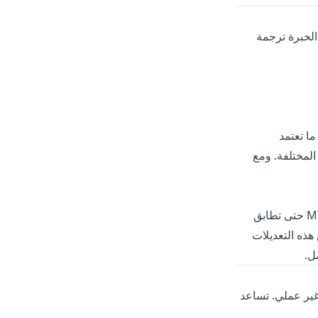
الخبرة ترجمة
 ما تعتمد
لمؤسسات على متوسط درجات عدة خبراء للحد من التحيز، خاصة عند مقارنة حلول MT المختلفة. ومع
، وهو يقيس عدد التعديلات اللازمة لإصلاح مخرجات MT حتى تطابق
هذه التعديلات
ير عملي. تساعد