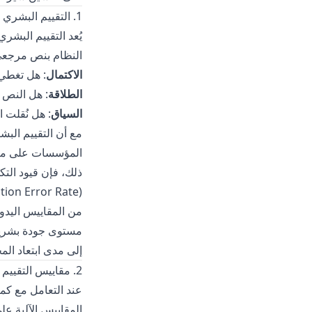
1. التقييم البشري المتخصص
يُعد التقييم البشر
النظام بنص مرجعي 
الاكتمال
: هل تغطي
الطلاقة
: هل النص ا
السياق
: هل نُقلت ا
مع أن التقييم الب
ذلك، فإن قيود التك
ion Error Rate)
من المقاييس اليدو
مستوى جودة بشرية.
إلى مدى ابتعاد المخرجات 
2. مقاييس التقييم الآلية
عند التعامل مع كم
المقاييس الآلية ع