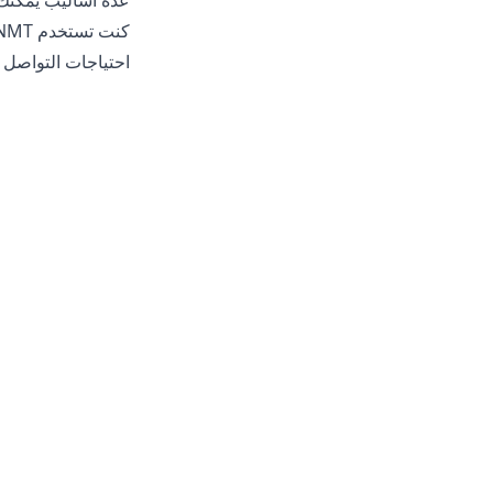
عدة أساليب يمكنك 
كنت تستخدم NMT أو أحدث LLMs، فإن اتباع نهج واعٍ في
احتياجات التواصل و