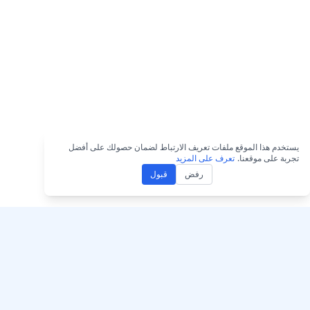
يستخدم هذا الموقع ملفات تعريف الارتباط لضمان حصولك على أفضل
تجربة على موقعنا.
تعرف على المزيد
رفض
قبول
احصل على AccurateScribe.ai
AccurateScribe.ai