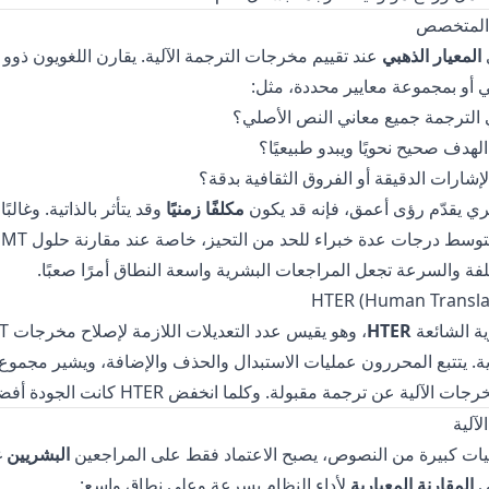
ي
المعيار الذهبي
عند تقييم مخرجات الترجمة الآلية. يقارن اللغويون ذوو 
أو بمجموعة معايير محددة، مثل:
 الترجمة جميع معاني النص الأصلي؟
لهدف صحيح نحويًا ويبدو طبيعيًا؟
لإشارات الدقيقة أو الفروق الثقافية بدقة؟
شري يقدّم رؤى أعمق، فإنه قد يكون
مكلفًا زمنيًا
وقد يتأثر بالذاتية. وغالبًا
ا
لفة والسرعة تجعل المراجعات البشرية واسعة النطاق أمرًا صعبًا.
HTER (Human Translat
ية الشائعة
HTER
 يتتبع المحررون عمليات الاستبدال والحذف والإضافة، ويشير مجموع 
الآلية عن ترجمة مقبولة. وكلما انخفض HTER كانت الجودة أفضل.
يات كبيرة من النصوص، يصبح الاعتماد فقط على المراجعين
البشريين
غ
لى
المقارنة المعيارية
لأداء النظام بسرعة وعلى نطاق واسع: