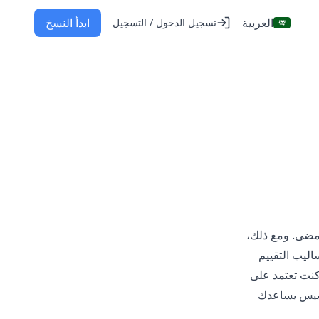
العربية
ابدأ النسخ
تسجيل الدخول / التسجيل
مضى. ومع ذلك،
ليب التقييم
(LLMs)، فإن فهم هذه المقاييس يساعدك