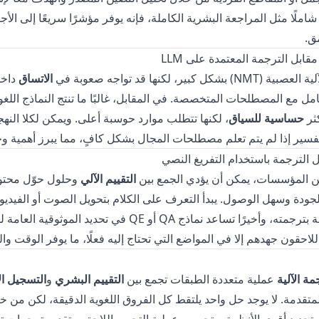
املًا مثل المراجعة البشرية الكاملة، فإنه يوفر مؤشرًا سريعًا إلى الأجز
ق.
بير، لكنها قد تواجه صعوبة في
الاتساق
داخل
عامل مع المصطلحات المتخصصة. في المقابل، غالبًا ما تنتج النماذج اللغوي
حساسية للسياق
، لكنها تتطلب موارد حوسبة أعلى. ويمكن لكلا النه
فسير إذا لم يتم تعلم مصطلحات المجال بشكل كافٍ، مما يبرز أهمية و
من المؤسسات، يمكن أن يؤدي الجمع بين
التقييم الآلي
وحلول
حوّل محتو
ودة وسهل الوصول. يبدأ التعرف على الكلام بتحويل الصوت أو الفيديو
أنظمة MT المتقدمة بترجمته، وأخيرًا تساعد نماذج QA أو QE في تح
لاحقون جهدهم إلا في المواضع التي تحتاج إليه فعلًا، ما يوفر الوقت وال
ة الآلية
عملية متعددة الطبقات تجمع بين
التقييم البشري
و
التسجيل ال
متقدمة. لا يوجد حل واحد يلتقط كل الفروق اللغوية الدقيقة، لكن من خل