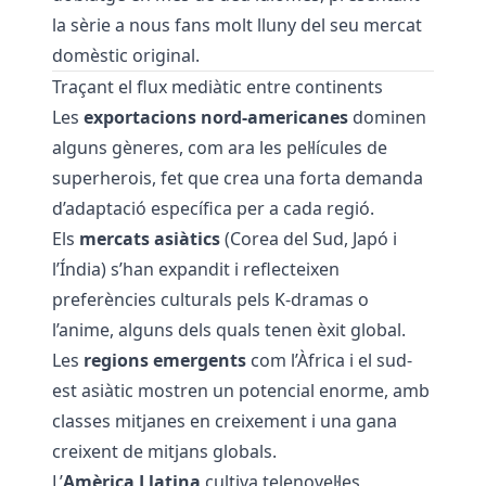
la sèrie a nous fans molt lluny del seu mercat
domèstic original.
Traçant el flux mediàtic entre continents
Les
exportacions nord-americanes
dominen
alguns gèneres, com ara les pel·lícules de
superherois, fet que crea una forta demanda
d’adaptació específica per a cada regió.
Els
mercats asiàtics
(Corea del Sud, Japó i
l’Índia) s’han expandit i reflecteixen
preferències culturals pels K-dramas o
l’anime, alguns dels quals tenen èxit global.
Les
regions emergents
com l’Àfrica i el sud-
est asiàtic mostren un potencial enorme, amb
classes mitjanes en creixement i una gana
creixent de mitjans globals.
L’
Amèrica Llatina
cultiva telenovel·les