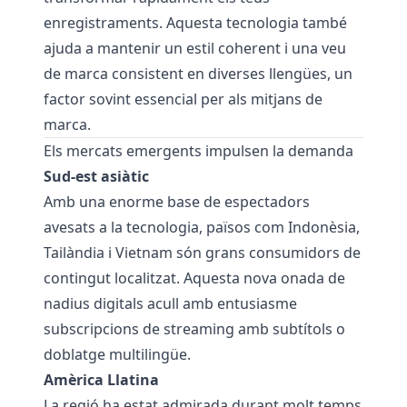
enregistraments
. Aquesta tecnologia també
ajuda a mantenir un estil coherent i una veu
de marca consistent en diverses llengües, un
factor sovint essencial per als mitjans de
marca.
Els mercats emergents impulsen la demanda
Sud-est asiàtic
Amb una enorme base de espectadors
avesats a la tecnologia, països com Indonèsia,
Tailàndia i Vietnam són grans consumidors de
contingut localitzat. Aquesta nova onada de
nadius digitals acull amb entusiasme
subscripcions de streaming amb subtítols o
doblatge multilingüe.
Amèrica Llatina
La regió ha estat admirada durant molt temps