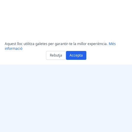
Aquest lloc utilitza galetes per garantir-te la millor experiència.
Més
informació
Rebutja
Accepta
Aconsegueix
AccurateScribe.ai
AccurateScribe.ai
Transcripció d’àudio i
Aplicació web –
vídeo de nivell
Transcriptor d’IA en línia
empresarial impulsada
App per a iOS –
per IA avançada.
Transcripció de notes de