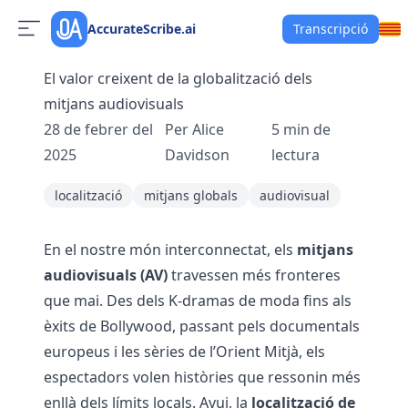
AccurateScribe.ai
Transcripció
El valor creixent de la globalització dels
mitjans audiovisuals
28 de febrer del
Per
Alice
5
min de
2025
Davidson
lectura
localització
mitjans globals
audiovisual
En el nostre món interconnectat, els
mitjans
audiovisuals (AV)
travessen més fronteres
que mai. Des dels K-dramas de moda fins als
èxits de Bollywood, passant pels documentals
europeus i les sèries de l’Orient Mitjà, els
espectadors volen històries que ressonin més
enllà dels límits locals. Avui, la
localització de