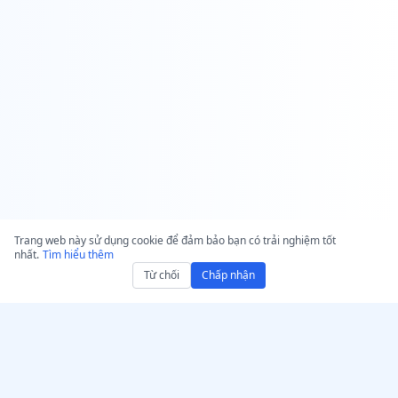
Trang web này sử dụng cookie để đảm bảo bạn có trải nghiệm tốt
nhất.
Tìm hiểu thêm
Từ chối
Chấp nhận
Nhận AccurateScribe.ai
AccurateScribe.ai
Ứng dụng web – Trình
Dịch vụ phiên âm audio và