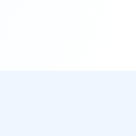
Legal
ió d'àudio i vídeo
Declaració de Drets d’Autor
 de Subtítols amb
Avís i retirada de DMCA
Termes d’Ús
des d'URL
Descàrrec de Responsabilitat