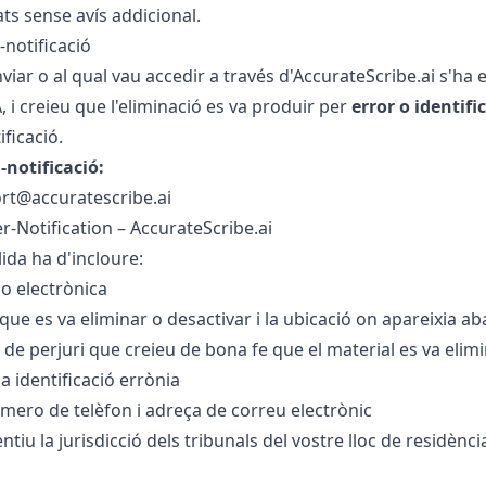
ats sense avís addicional.
notificació
viar o al qual vau accedir a través d'AccurateScribe.ai s'ha
 i creieu que l'eliminació es va produir per
error o identifi
ficació.
-notificació:
rt@accuratescribe.ai
Notification – AccurateScribe.ai
ida ha d'incloure:
 o electrònica
 que es va eliminar o desactivar i la ubicació on apareixia ab
de perjuri que creieu de bona fe que el material es va elim
a identificació errònia
mero de telèfon i adreça de correu electrònic
iu la jurisdicció dels tribunals del vostre lloc de residència