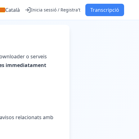
Català
Transcripció
Inicia sessió / Registra't
 Downloader o serveis
res immediatament
 avisos relacionats amb