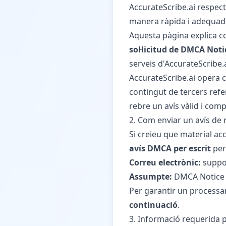
AccurateScribe.ai respect
manera ràpida i adequada 
Aquesta pàgina explica co
sol·licitud de DMCA Not
serveis d'AccurateScribe.a
AccurateScribe.ai opera
contingut de tercers refe
rebre un avís vàlid i com
2. Com enviar un avís de
Si creieu que material acc
avís DMCA per escrit
per
Correu electrònic:
suppo
Assumpte:
DMCA Notice 
Per garantir un processam
continuació
.
3. Informació requerida 