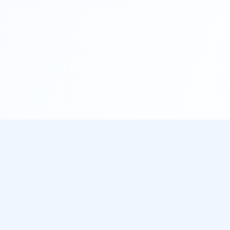
eScribe.ai
Més informació
Eines
anscriptor
Preus
Transcripc
FAQ
Generador
nscripció
IA
Uneix afiliats
mb IA
Transcriu 
WhatsApp
icrosoft