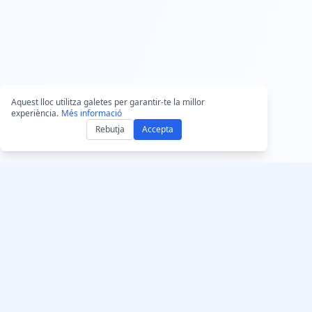
Aquest lloc utilitza galetes per garantir-te la millor
experiència.
Més informació
Rebutja
Accepta
Aconsegueix Accurat
AccurateScribe.ai
Aplicació web – Tr
Transcripció d’àudio i vídeo
d’IA en línia
de nivell empresarial
impulsada per IA avançada.
App per a iOS – Tra
de notes de veu a
Transcriptor IA – M