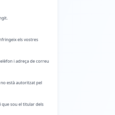
ngit.
nfringeix els vostres
telèfon i adreça de correu
no està autoritzat pel
 que sou el titular dels