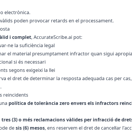
 o electrònica.
invàlids poden provocar retards en el processament.
posta
lid i complet
, AccurateScribe.ai pot:
ar-ne la suficiència legal
inar el material presumptament infractor quan sigui apropi
cional si és necessari
nts segons exigeixi la llei
rva el dret de determinar la resposta adequada cas per cas
.
rs reincidents
 una
política de tolerància zero envers els infractors reinc
e
tres (3) o més reclamacions vàlides per infracció de dret
íode de
sis (6) mesos
, ens reservem el dret de cancel·lar l'ac