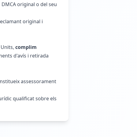
ís DMCA original o del seu
reclamant original i
 Units,
complim
ents d'avís i retirada
onstitueix assessorament
rídic qualificat sobre els