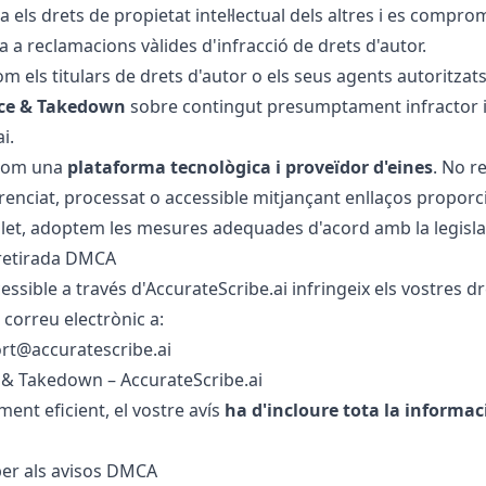
a els drets de propietat intel·lectual dels altres i es compr
a reclamacions vàlides d'infracció de drets d'autor.
m els titulars de drets d'autor o els seus agents autoritza
ice & Takedown
sobre contingut presumptament infractor i 
i.
 com una
plataforma tecnològica i proveïdor d'eines
. No r
renciat, processat o accessible mitjançant enllaços proporc
plet, adoptem les mesures adequades d'acord amb la legislac
 retirada DMCA
essible a través d'AccurateScribe.ai infringeix els vostres dr
 correu electrònic a:
rt@accuratescribe.ai
& Takedown – AccurateScribe.ai
ent eficient, el vostre avís
ha d'incloure tota la informac
per als avisos DMCA