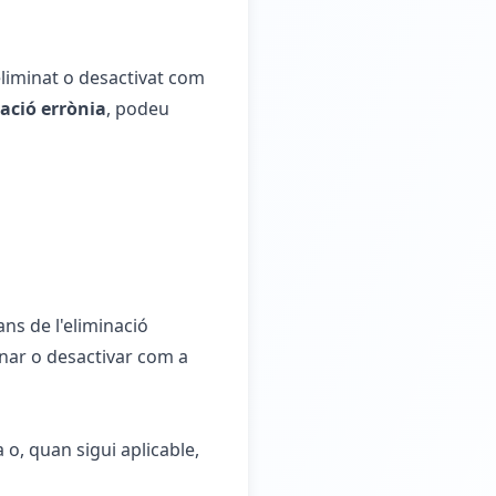
 eliminat o desactivat com
cació errònia
, podeu
ans de l'eliminació
inar o desactivar com a
 o, quan sigui aplicable,