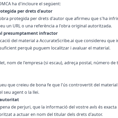
 DMCA ha d'incloure el següent:
rotegida per drets d'autor
'obra protegida per drets d'autor que afirmeu que s'ha infri
oeu un URL o una referència a l'obra original autoritzada.
ial presumptament infractor
icació del material a AccurateScribe.ai que considereu que i
suficient perquè puguem localitzar i avaluar el material.
et, nom de l'empresa (si escau), adreça postal, número de 
eu que creieu de bona fe que l'ús controvertit del material 
el seu agent o la llei.
 autoritat
pena de perjuri, que la informació del vostre avís és exacta i
ritzat a actuar en nom del titular dels drets d'autor.