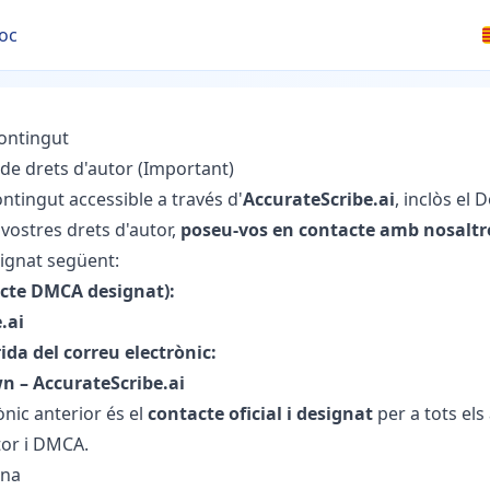
oc
contingut
 de drets d'autor (Important)
ontingut accessible a través d'
AccurateScribe.ai
, inclòs el
s vostres drets d'autor,
poseu-vos en contacte amb nosalt
ignat següent:
acte DMCA designat):
.ai
da del correu electrònic:
 – AccurateScribe.ai
ònic anterior és el
contacte oficial i designat
per a tots els
tor i DMCA.
ina