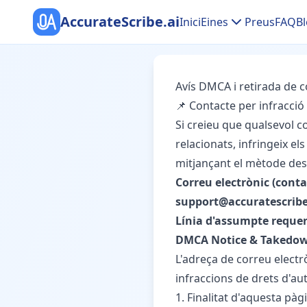
AccurateScribe.ai
Inici
Eines
Preus
FAQ
Bl
Avís DMCA i retirada de 
📌 Contacte per infracció
Si creieu que qualsevol c
relacionats, infringeix el
mitjançant el mètode des
Correu electrònic (cont
support@accuratescribe
Línia d'assumpte requeri
DMCA Notice & Takedown
L'adreça de correu electr
infraccions de drets d'au
1. Finalitat d'aquesta pàg