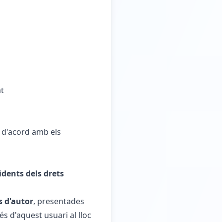
at
, d'acord amb els
idents dels drets
s d'autor
, presentades
cés d'aquest usuari al lloc