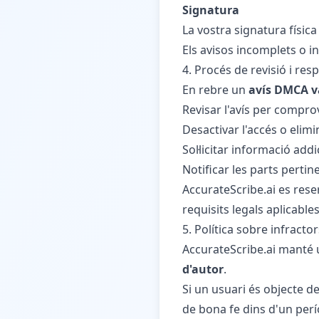
Signatura
La vostra signatura física
Els avisos incomplets o 
4. Procés de revisió i res
En rebre un
avís DMCA và
Revisar l'avís per comprov
Desactivar l'accés o elim
Sol·licitar informació addi
Notificar les parts pertine
AccurateScribe.ai es rese
requisits legals aplicables
5. Política sobre infracto
AccurateScribe.ai manté
d'autor
.
Si un usuari és objecte d
de bona fe dins d'un per