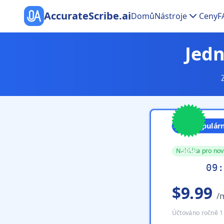
AccurateScribe.ai
Domů
Nástroje
Ceny
F
Jedn
Nejpopulárn
Save
50%
Nabídka pro nov
09
:
$9.99
/
Účtováno ročně 1