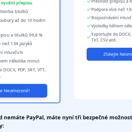
Přesnost přepisu a t
yužití přepisu
Podpora více než 13
vorba titulků
Rozpoznávání mluvč
oubory až do 10 hodin
Výsledky během něk
Exportujte do DOCX, 
pisu a titulků 99,8 %
TXT, CSV atd.
e než 134 jazyků
í mluvčích
Získejte Neom
hem několika minut
o DOCX, PDF, SRT, VTT,
.
jte Neomezené!
d nemáte PayPal, máte nyní tři bezpečné možnost
y: