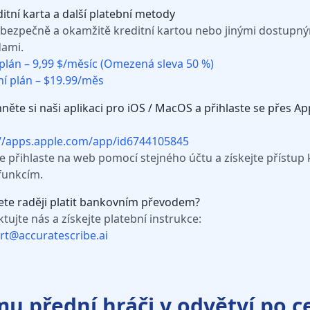
ditní karta a další platební metody
 bezpečně a okamžitě kreditní kartou nebo jinými dostupn
ami.
plán – 9,99 $/měsíc (Omezená sleva 50 %)
í plán – $19.99/měs
hněte si naši aplikaci pro iOS / MacOS a přihlaste se přes Ap
://apps.apple.com/app/id6744105845
e přihlaste na web pomocí stejného účtu a získejte přístup 
funkcím.
ete raději platit bankovním převodem?
tujte nás a získejte platební instrukce:
rt@accuratescribe.ai
mu přední hráči v odvětví po c