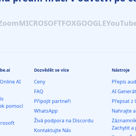
Zoom
MICROSOFT
FOX
GOOGLE
YouTub
be.ai
Dozvědět se více
Nástroje
Online AI
Ceny
Přepis aud
FAQ
AI Generát
is
Připojit partneři
Přepsat z
ek pomocí
WhatsApp
Nahrajte a
Živá podpora na Discordu
Záznamník
crosoft
Zachytit a
Kontaktujte Nás