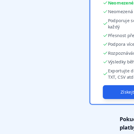
Neomezené v
Neomezená t
Podporuje s
každý
Přesnost pře
Podpora víc
Rozpoznáván
Výsledky bě
Exportujte d
TXT, CSV atd
Získe
Poku
platb