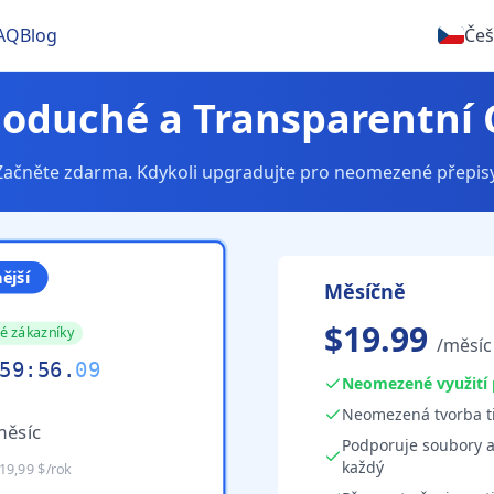
AQ
Blog
Češ
oduché a Transparentní
Začněte zdarma. Kdykoli upgradujte pro neomezené přepisy
ější
Měsíčně
$19.99
é zákazníky
/měsíc
59
:
55
.
74
Neomezené využití 
Neomezená tvorba ti
měsíc
Podporuje soubory a
každý
19,99 $/rok