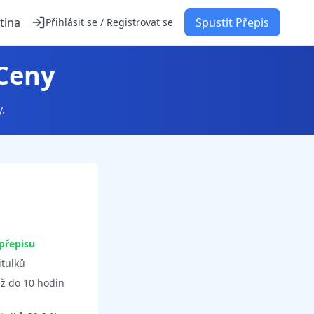
tina
Spustit Přepis
Přihlásit se / Registrovat se
 Ceny
.
přepisu
tulků
ž do 10 hodin