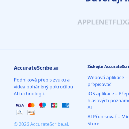
APPLE
NETFLIX
Získejte AccurateScri
AccurateScribe.ai
Webová aplikace – 
Podniková přepis zvuku a
přepisovač
videa poháněný pokročilou
AI technologii.
iOS aplikace – Přep
hlasových poznám
AI
AI Přepisovač – Mi
Store
© 2026 AccurateScribe.ai.