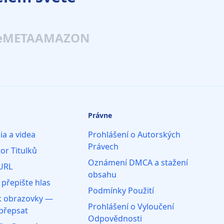
e
META
AMAZON
Právne
ia a videa
Prohlášení o Autorských
Právech
or Titulků
Oznámení DMCA a stažení
 URL
obsahu
 přepište hlas
Podmínky Použití
 obrazovky —
Prohlášení o Vyloučení
 přepsat
Odpovědnosti