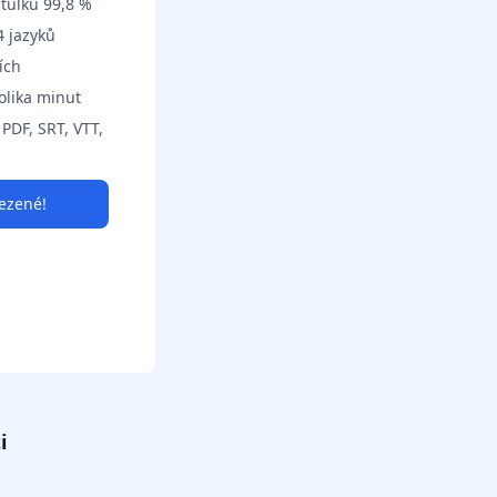
itulků 99,8 %
4 jazyků
ích
olika minut
PDF, SRT, VTT,
ezené!
i