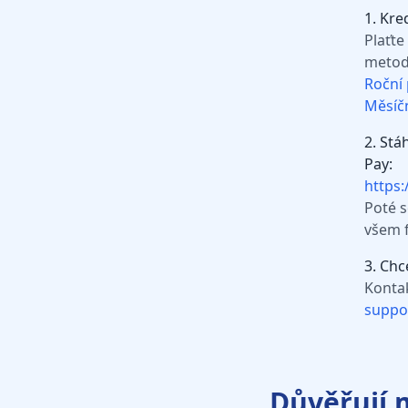
1. Kre
Plaťte
metod
Roční 
Měsíčn
2. Stá
Pay:
https
Poté s
všem 
3. Chc
Kontak
suppo
Důvěřují 