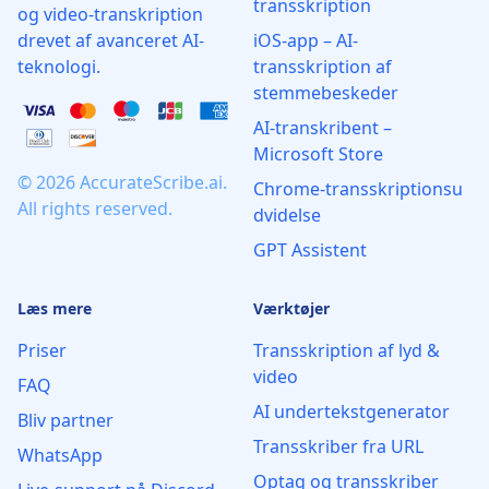
transskription
og video-transkription
drevet af avanceret AI-
iOS-app – AI-
teknologi.
transskription af
stemmebeskeder
AI‑transkribent –
Microsoft Store
© 2026 AccurateScribe.ai.
Chrome‑transskriptionsu
All rights reserved.
dvidelse
GPT Assistent
Læs mere
Værktøjer
Priser
Transskription af lyd &
video
FAQ
AI undertekstgenerator
Bliv partner
Transskriber fra URL
WhatsApp
Optag og transskriber