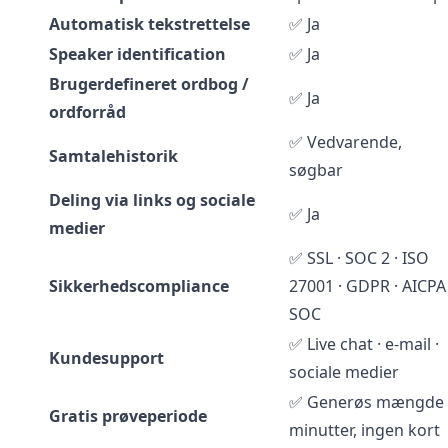
Automatisk tekstrettelse
✅ Ja
Speaker identification
✅ Ja
Brugerdefineret ordbog /
✅ Ja
ordforråd
✅ Vedvarende,
Samtalehistorik
søgbar
Deling via links og sociale
✅ Ja
medier
✅ SSL · SOC 2 · ISO
Sikkerhedscompliance
27001 · GDPR · AICPA
SOC
✅ Live chat · e-mail ·
Kundesupport
sociale medier
✅ Generøs mængde
Gratis prøveperiode
minutter, ingen kort