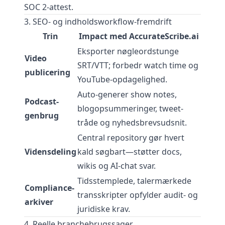
SOC 2-attest.
3. SEO- og indholdsworkflow-fremdrift
Trin
Impact med AccurateScribe.ai
Eksporter nøgleordstunge
Video
SRT/VTT; forbedr watch time og
publicering
YouTube-opdagelighed.
Auto-generer show notes,
Podcast-
blogopsummeringer, tweet-
genbrug
tråde og nyhedsbrevsudsnit.
Central repository gør hvert
Vidensdeling
kald søgbart—støtter docs,
wikis og AI-chat svar.
Tidsstemplede, talermærkede
Compliance-
transskripter opfylder audit- og
arkiver
juridiske krav.
4. Reelle branchebrugssager