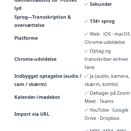
Gennemløbstid for 1-times
✅
Sekunder
lyd
Sprog—Transskription &
✅
134+ sprog
oversættelse
✅ Web · iOS · macOS 
Platforme
Chrome-udvidelse
✅ Optag og
Chrome-udvidelse
transskriber enhver
fane
Indbygget optagelse (audio /
✅ Ja (audio, kamera,
cam / skærm)
skærm, kombi)
✅ Deltager på Zoom 
Kalender-/mødebot
Meet · Teams
✅ YouTube · Google
Import via URL
Drive · Dropbox