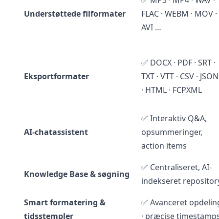
✅ MP3 · MP4 · WAV ·
Understøttede filformater
FLAC · WEBM · MOV ·
AVI …
✅ DOCX · PDF · SRT ·
Eksportformater
TXT · VTT · CSV · JSON
· HTML · FCPXML
✅ Interaktiv Q&A,
AI-chatassistent
opsummeringer,
action items
✅ Centraliseret, AI-
Knowledge Base & søgning
indekseret repositor
Smart formatering &
✅ Avanceret opdelin
tidsstempler
· præcise timestamp