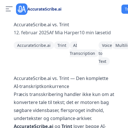
AccurateScribe.ai
T
AccurateScribe.ai vs. Trint
12. februar 2025
Af
Mia Harper
10
min læsetid
AccurateScribe.ai
Trint
AI
Voice
Multil
Transcription
to
Text
AccurateScribe.ai vs. Trint — Den komplette
AI-transkriptkonkurrence
Præcis transskribering handler ikke kun om at
konvertere tale til tekst; det er motoren bag
søgbare vidensbaser, flersproget indhold,
undertekster og compliance-arkiver.
AccurateScribe.ai
og
Trint
lover begge AI-