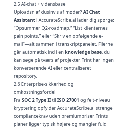
2.5 AI-chat + vidensbase
Uploadsn af dusinvis af møder?
AI Chat
Assistant
i AccurateScribe.ai lader dig spørge:
“Opsummer Q2-roadmap,” “List klienternes
pain points,” eller “Skriv en opfølgende e-
mail”—alt sammen i transkriptpanelet. Filerne
går automatisk ind i en
knowledge base
, du
kan søge på tværs af projekter. Trint har ingen
konverserende AI eller centraliseret
repository.
2.6 Enterprise-sikkerhed og
omkostningsfordel
Fra
SOC 2 Type II
til
ISO 27001
og felt-niveau
kryptering opfylder AccurateScribe.ai strenge
compliancekrav uden premiumpriser. Trints
planer ligger typisk højere og mangler fuld