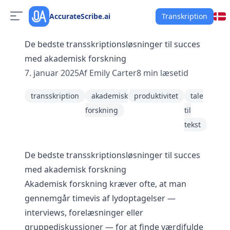
AccurateScribe.ai
Transkription
De bedste transskriptionsløsninger til succes
med akademisk forskning
7. januar 2025
Af
Emily Carter
8
min læsetid
transskription
akademisk
produktivitet
tale
forskning
til
tekst
De bedste transskriptionsløsninger til succes
med akademisk forskning
Akademisk forskning kræver ofte, at man
gennemgår timevis af lydoptagelser —
interviews, forelæsninger eller
gruppediskussioner — for at finde værdifulde