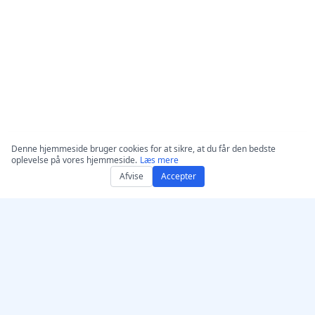
Denne hjemmeside bruger cookies for at sikre, at du får den bedste
oplevelse på vores hjemmeside.
Læs mere
Afvise
Accepter
Få AccurateScribe.ai
AccurateScribe.ai
Webapp – Online AI-
Enterprise-grade audio-
transskription
og video-transkription