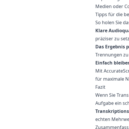
Medien oder Co
Tipps für die b
So holen Sie da
Klare Audioqu
präziser zu set
Das Ergebnis 
Trennungen zu e
Einfach bleibe
Mit AccurateScr
für maximale N
Fazit
Wenn Sie Trans
Aufgabe ein sch
Transkription
echten Mehrwer
Zusammenfassun