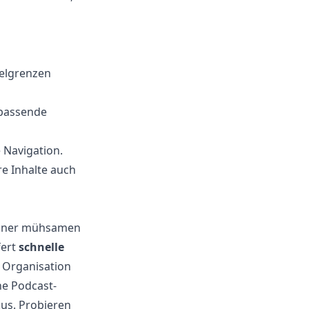
telgrenzen
npassende
e Navigation.
re Inhalte auch
 einer mühsamen
fert
schnelle
e Organisation
ne Podcast-
us. Probieren