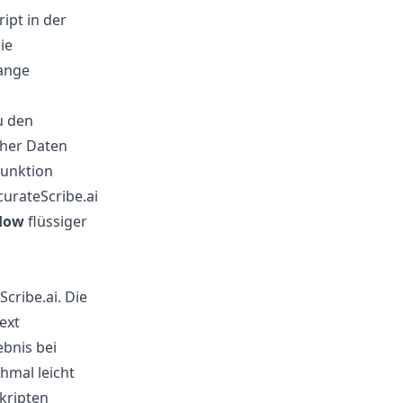
ipt in der
ie
lange
zu den
cher Daten
Funktion
curateScribe.ai
flow
flüssiger
Scribe.ai. Die
ext
ebnis bei
hmal leicht
kripten