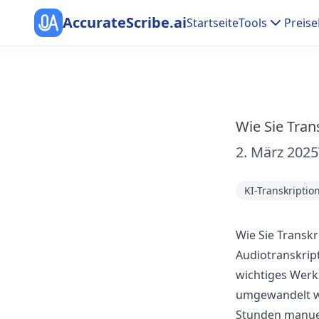
AccurateScribe.ai
Startseite
Tools
Preise
Wie Sie Tran
2. März 2025
KI-Transkriptio
Wie Sie Transkr
Audiotranskript
wichtiges Werkz
umgewandelt 
Stunden manuel