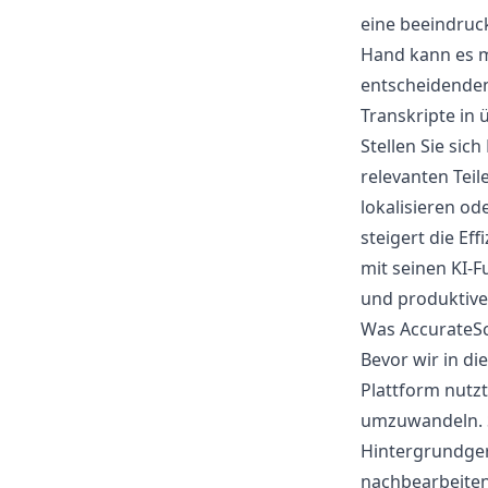
eine beeindruc
Hand kann es mü
entscheidenden 
Transkripte in 
Stellen Sie sich
relevanten Teil
lokalisieren od
steigert die Eff
mit seinen KI-F
und produktive
Was AccurateSc
Bevor wir in die
Plattform nut
umzuwandeln. Si
Hintergrundger
nachbearbeiten 