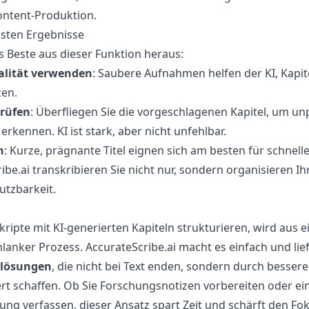
ntent-Produktion.
esten Ergebnisse
s Beste aus dieser Funktion heraus:
alität verwenden
: Saubere Aufnahmen helfen der KI, Kapi
zen.
prüfen
: Überfliegen Sie die vorgeschlagenen Kapitel, um u
rkennen. KI ist stark, aber nicht unfehlbar.
n
: Kurze, prägnante Titel eignen sich am besten für schnell
ibe.ai transkribieren Sie nicht nur, sondern organisieren Ih
utzbarkeit.
kripte mit KI-generierten Kapiteln strukturieren, wird aus
lanker Prozess. AccurateScribe.ai macht es einfach und lie
slösungen
, die nicht bei Text enden, sondern durch besser
t schaffen. Ob Sie Forschungsnotizen vorbereiten oder ei
g verfassen, dieser Ansatz spart Zeit und schärft den Fok