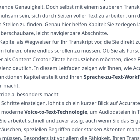
kende Genauigkeit. Doch selbst mit einem sauberen Transkr
hsam sein, sich durch Seiten voller Text zu arbeiten, um d
Stellen zu finden. Genau hier helfen Kapitel: Sie zerlegen 
überschaubare, leicht navigierbare Abschnitte.
 Kapitel als Wegweiser für Ihr Transkript vor, die Sie direkt 
en führen, ohne endlos scrollen zu müssen. Ob Sie als Fors
er als Content Creator Zitate herausziehen möchten, diese 
izienz deutlich. In diesem Leitfaden zeigen wir Ihnen, wie Ac
unktionen Kapitel erstellt und Ihren
Sprache-zu-Text-Work
r macht.
ribe.ai besonders macht
 Schritte einsteigen, lohnt sich ein kurzer Blick auf Accurate
zt moderne
Voice-to-Text-Technologie
, um Audiodateien in T
e arbeitet schnell und zuverlässig, auch wenn Sie das Erg
äuschen, speziellen Begriffen oder starken Akzenten manc
müssen. Besonders ist vor allem die Fähigkeit, Ihren Trans