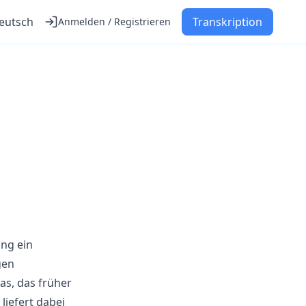
eutsch
Transkription
Anmelden / Registrieren
ing ein
gen
as, das früher
liefert dabei