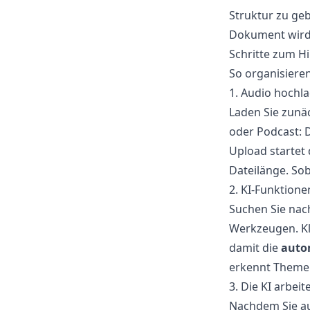
Struktur zu geb
Dokument wird
Schritte zum Hi
So organisieren
1. Audio hochl
Laden Sie zunäc
oder Podcast: 
Upload startet 
Dateilänge. Sob
2. KI-Funktione
Suchen Sie nach
Werkzeugen. Kli
damit die
auto
erkennt Themen
3. Die KI arbeit
Nachdem Sie au