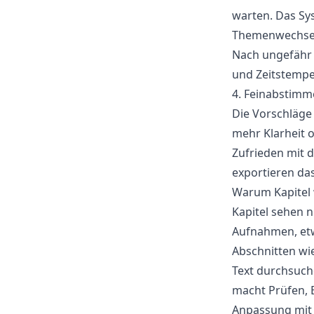
warten. Das Sy
Themenwechsel,
Nach ungefähr e
und Zeitstempe
4. Feinabstimm
Die Vorschläge 
mehr Klarheit o
Zufrieden mit d
exportieren das
Warum Kapitel 
Kapitel sehen n
Aufnahmen, etw
Abschnitten wi
Text durchsuch
macht Prüfen, B
Anpassung mit g