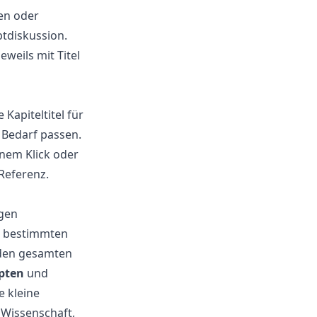
en oder
tdiskussion.
weils mit Titel
Kapiteltitel für
 Bedarf passen.
inem Klick oder
Referenz.
ngen
u bestimmten
 den gesamten
ipten
und
e kleine
 Wissenschaft,