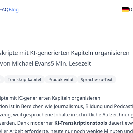
FAQ
Blog
D
skripte mit KI-generierten Kapiteln organisieren
Von
Michael Evans
5
Min. Lesezeit
n
Transkriptkapitel
Produktivität
Sprache-zu-Text
ipte mit KI-generierten Kapiteln organisieren
ion ist in Bereichen wie Journalismus, Bildung und Podcast
eug, weil gesprochene Inhalte in schriftliche Aufzeichnun
werden. Dank moderner
KI-Transkriptionstools
dauert etw
ler Arbeit erforderte, heute nur noch wenige Minuten und 