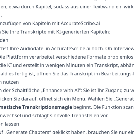
en, etwa durch Kapitel, sodass aus einer Textwand ein wirk
.
nzufügen von Kapiteln mit AccurateScribe.ai
 Sie Ihre Transkripte mit KI-generierten Kapiteln:
aden
hst Ihre Audiodatei in AccurateScribe.ai hoch. Ob Intervie
Die Plattform verarbeitet verschiedene Formate problemlo
die KI und erstellt in wenigen Minuten ein Transkript, abhä
ald es fertig ist, öffnen Sie das Transkript im Bearbeitung
n nutzen
 der Schaltfläche „Enhance with AI“: Sie ist Ihr Zugang zu 
cken Sie darauf, öffnet sich ein Menü. Wählen Sie „Generat
matische Transkriptionsmagie
beginnt. Die Funktion scann
wechsel und schlägt sinnvolle Trennstellen vor.
en lassen
f „Generate Chapters“ geklickt haben, brauchen Sie nur e