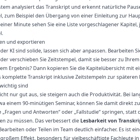
stem analysiert das Transkript und erkennt natürliche Paus
 zum Beispiel den Übergang von einer Einleitung zur Haup
iner Minute sehen Sie eine Liste vorgeschlagener Kapitel, je
l.
en und exportieren
der KI sind solide, lassen sich aber anpassen. Bearbeiten Sie 
der verschieben Sie Zeitstempel, damit sie besser zu Ihrem
em Ergebnis? Dann kopieren Sie die Kapitelübersicht mit e
 komplette Transkript inklusive Zeitstempeln zur späteren 
wichtig sind
icht nur gut aus, sie steigern auch die Produktivität. Bei la
a einem 90-minütigen Seminar, können Sie damit direkt z
e „Fragen und Antworten“ oder „Fallstudie“ springen, statt
en zu müssen. Das verbessert die
Lesbarkeit von Transkr
earbeiten oder Teilen im Team deutlich einfacher. Es ist ein
roßem Effekt, besonders für vielbeschäftigte Fachleute in