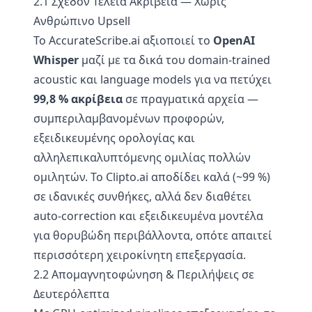
2.1 Σχεδόν Τέλεια Ακρίβεια — Χωρίς
Ανθρώπινο Upsell
Το AccurateScribe.ai αξιοποιεί το
OpenAI
Whisper
μαζί με τα δικά του domain-trained
acoustic και language models για να πετύχει
99,8 % ακρίβεια
σε πραγματικά αρχεία —
συμπεριλαμβανομένων προφορών,
εξειδικευμένης ορολογίας και
αλληλεπικαλυπτόμενης ομιλίας πολλών
ομιλητών. Το Clipto.ai αποδίδει καλά (~99 %)
σε ιδανικές συνθήκες, αλλά δεν διαθέτει
auto-correction και εξειδικευμένα μοντέλα
για θορυβώδη περιβάλλοντα, οπότε απαιτεί
περισσότερη χειροκίνητη επεξεργασία.
2.2 Απομαγνητοφώνηση & Περιλήψεις σε
Δευτερόλεπτα