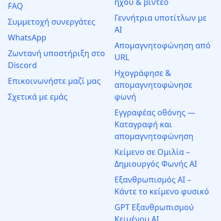
ήχου & βίντεο
FAQ
Γεννήτρια υποτίτλων με
Συμμετοχή συνεργάτες
AI
WhatsApp
Απομαγνητοφώνηση από
Ζωντανή υποστήριξη στο
URL
Discord
Ηχογράφησε &
Επικοινωνήστε μαζί μας
απομαγνητοφώνησε
Σχετικά με εμάς
φωνή
Εγγραφέας οθόνης —
Καταγραφή και
απομαγνητοφώνηση
Κείμενο σε Ομιλία –
Δημιουργός Φωνής AI
Εξανθρωπισμός AI –
Κάντε το κείμενο φυσικό
GPT Εξανθρωπισμού
Κειμένου AI