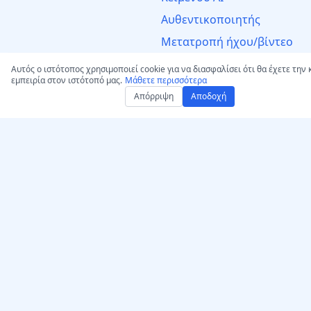
Αυθεντικοποιητής
Μετατροπή ήχου/βίντεο
σε MP3
Αυτός ο ιστότοπος χρησιμοποιεί cookie για να διασφαλίσει ότι θα έχετε την
Μετατροπή σε WAV: Ήχος
εμπειρία στον ιστότοπό μας.
Μάθετε περισσότερα
& Βίντεο
Απόρριψη
Αποδοχή
Νομικό
Δήλωση Πνευματικών
Δικαιωμάτων
Ειδοποίηση DMCA &
Κατάργηση
Όροι Χρήσης
Αποποίηση Ευθύνης
Πολιτική Απορρήτου
Πνευματικά Δικαιώματα