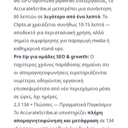
Με GPU-optimized pipelines επεξεργασίας, το
AccurateScribe.ai μετατρέπει μια συνάντηση
60 λεπτών σε
λιγότερο από ένα λεπτό
. Το
Clipto.ai χρειάζεται συνήθως 10-15 λεπτά —
αποδεκτό για περιστασιακή χρήση, αλλά
σημείο συμφόρησης για παραγωγή media ή
καθημερινά stand-ups.
Pro tip για ομάδες SEO & growth:
Ο
ταχύτερος χρόνος παράδοσης σημαίνει ότι
οι απομαγνητοφωνήσεις ευρετηριάζονται
νωρίτερα, οδηγώντας οργανική
επισκεψιμότητα από νέο περιεχόμενο μέσα
σε ώρες, όχι ημέρες.
2.3 134 + Γλώσσες — Πραγματικά Παγκόσμιο
Το AccurateScribe.ai υποστηρίζει
πλήρη
απομαγνητοφώνηση
και
μετάφραση
σε 134