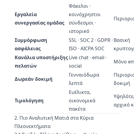
Φάκελοι ·
Εργαλεία
κοινόχρηστοι
Περιορι
συνεργασίας ομάδας
σύνδεσμοι ·
ιστορικό
Συμμόρφωση
SSL · SOC 2 · GDPR ·
Βασική
ασφάλειας
ISO · AICPA SOC
κρυπτο
Κανάλια υποστήριξης
Live chat · email ·
Μόνο em
πελατών
social
Γενναιόδωρα
Περιορι
Δωρεάν δοκιμή
λεπτά
δοκιμή
Ευέλικτα,
Υψηλότε
Τιμολόγηση
οικονομικά
αρχικό 
πακέτα
2. Πιο Αναλυτική Ματιά στα Κύρια
Πλεονεκτήματα