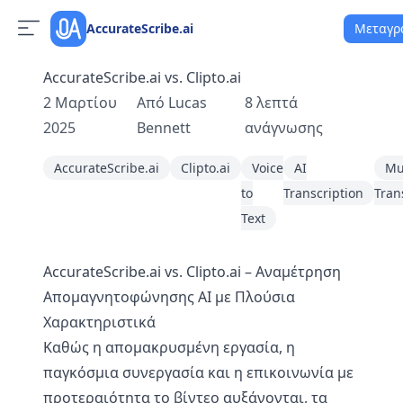
AccurateScribe.ai
Μεταγρ
AccurateScribe.ai vs. Clipto.ai
2 Μαρτίου
Από
Lucas
8
λεπτά
2025
Bennett
ανάγνωσης
AccurateScribe.ai
Clipto.ai
Voice
AI
Mu
to
Transcription
Tran
Text
AccurateScribe.ai vs. Clipto.ai – Αναμέτρηση
Απομαγνητοφώνησης AI με Πλούσια
Χαρακτηριστικά
Καθώς η απομακρυσμένη εργασία, η
παγκόσμια συνεργασία και η επικοινωνία με
προτεραιότητα το βίντεο αυξάνονται, τα