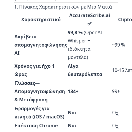
1. Πίνακας Χαρακτηριστικών με Μια Ματιά
AccurateScribe.ai
Χαρακτηριστικό
Clipto
✅
99,8 %
(OpenAI
Ακρίβεια
Whisper +
απομαγνητοφώνησης
~99 %
ιδιόκτητα
AI
μοντέλα)
Χρόνος για ήχο 1
Λίγα
10-15 λε
ώρας
δευτερόλεπτα
Γλώσσες—
Απομαγνητοφώνηση
134+
99+
& Μετάφραση
Εφαρμογές για
Ναι
Όχι
κινητά (iOS / macOS)
Επέκταση Chrome
Ναι
Όχι