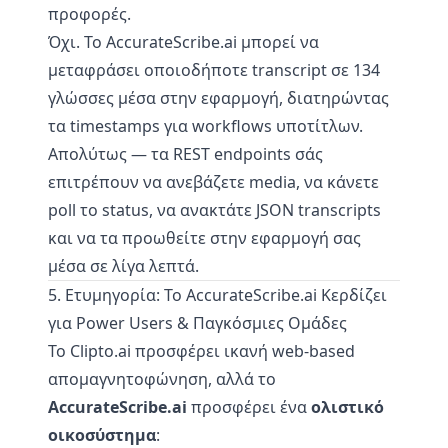
προφορές.
Όχι. Το AccurateScribe.ai μπορεί να
μεταφράσει οποιοδήποτε transcript σε 134
γλώσσες μέσα στην εφαρμογή, διατηρώντας
τα timestamps για workflows υποτίτλων.
Απολύτως — τα REST endpoints σάς
επιτρέπουν να ανεβάζετε media, να κάνετε
poll το status, να ανακτάτε JSON transcripts
και να τα προωθείτε στην εφαρμογή σας
μέσα σε λίγα λεπτά.
5. Ετυμηγορία: Το AccurateScribe.ai Κερδίζει
για Power Users & Παγκόσμιες Ομάδες
Το Clipto.ai προσφέρει ικανή web-based
απομαγνητοφώνηση, αλλά το
AccurateScribe.ai
προσφέρει ένα
ολιστικό
οικοσύστημα
: