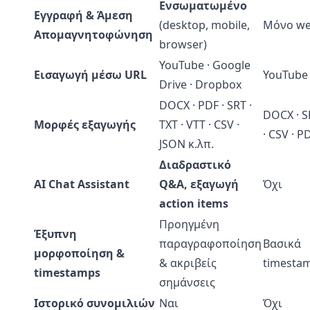
Ενσωματωμένο
Εγγραφή & Άμεση
(desktop, mobile,
Μόνο w
Απομαγνητοφώνηση
browser)
YouTube · Google
Εισαγωγή μέσω URL
YouTube
Drive · Dropbox
DOCX · PDF · SRT ·
DOCX · S
Μορφές εξαγωγής
TXT · VTT · CSV ·
· CSV · P
JSON κ.λπ.
Διαδραστικό
AI Chat Assistant
Q&A, εξαγωγή
Όχι
action items
Προηγμένη
Έξυπνη
παραγραφοποίηση
Βασικά
μορφοποίηση &
& ακριβείς
timesta
timestamps
σημάνσεις
Ιστορικό συνομιλιών
Ναι
Όχι