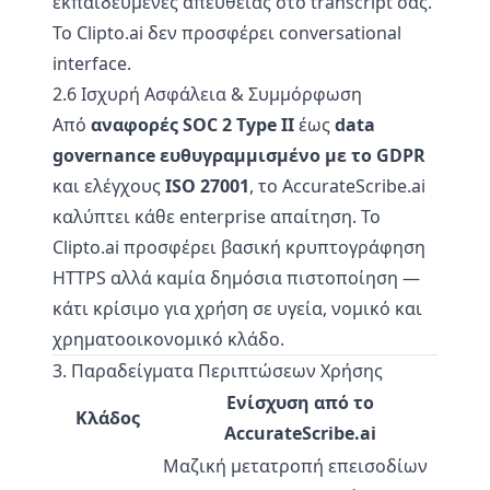
εκπαιδευμένες απευθείας στο transcript σας.
Το Clipto.ai δεν προσφέρει conversational
interface.
2.6 Ισχυρή Ασφάλεια & Συμμόρφωση
Από
αναφορές SOC 2 Type II
έως
data
governance ευθυγραμμισμένο με το GDPR
και ελέγχους
ISO 27001
, το AccurateScribe.ai
καλύπτει κάθε enterprise απαίτηση. Το
Clipto.ai προσφέρει βασική κρυπτογράφηση
HTTPS αλλά καμία δημόσια πιστοποίηση —
κάτι κρίσιμο για χρήση σε υγεία, νομικό και
χρηματοοικονομικό κλάδο.
3. Παραδείγματα Περιπτώσεων Χρήσης
Ενίσχυση από το
Κλάδος
AccurateScribe.ai
Μαζική μετατροπή επεισοδίων