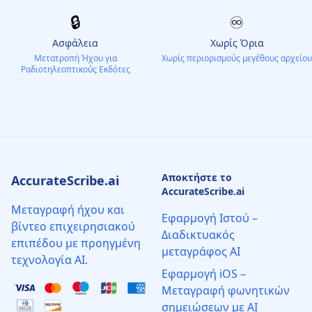
🔒
♾️
Ασφάλεια
Χωρίς Όρια
Μετατροπή Ήχου για
Χωρίς περιορισμούς μεγέθους αρχείου
Ραδιοτηλεοπτικούς Εκδότες
Αποκτήστε το
AccurateScribe.ai
AccurateScribe.ai
Μεταγραφή ήχου και
Εφαρμογή Ιστού –
βίντεο επιχειρησιακού
Διαδικτυακός
επιπέδου με προηγμένη
μεταγράφος AI
τεχνολογία AI.
Εφαρμογή iOS –
Μεταγραφή φωνητικών
σημειώσεων με AI