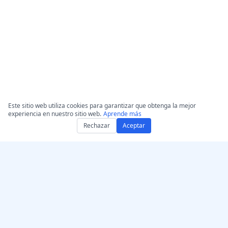
Este sitio web utiliza cookies para garantizar que obtenga la mejor
experiencia en nuestro sitio web.
Aprende más
Rechazar
Aceptar
Consigue AccurateScribe.ai
AccurateScribe.ai
Aplicación web –
Transcripción de audio y
Transcriptor de IA en línea
video de nivel empresarial
impulsada por tecnología
App para iOS –