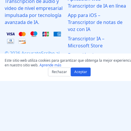
Transcripción de audio y
Transcriptor de IA en línea
video de nivel empresarial
impulsada por tecnología
App para iOS –
avanzada de IA.
Transcriptor de notas de
voz con IA
Transcriptor IA –
Microsoft Store
© 2026 AccurateScribe.ai.
Extensión de
All rights reserved.
Este sitio web utiliza cookies para garantizar que obtenga la mejor experienci
transcripción para
en nuestro sitio web.
Aprende más
Chrome
Rechazar
Aceptar
Asistente GPT
Saber más
Herramientas
Precios
Transcripción de audio y
vídeo
FAQ
Generador de subtítulos
Unirse afiliados
con IA