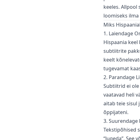
keeles. Allpool
loomiseks ilma 
Miks Hispaaniak
1. Laiendage O
Hispaania keel 
subtiitrite pak
keelt kõnelevat
tugevamat kaas
2. Parandage L
Subtiitrid ei ol
vaatavad heli v
aitab teie sisu
õppijateni.
3. Suurendage 
Tekstipõhised su
“lugeda”. See v