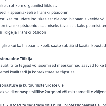
selt rohkem orgaanilist liiklust.
eed Hispaaniakeelse Transkriptsioonini
st, kas muudate ingliskeelset dialoogi hispaania keelde või 
, on transkriptsioonide saamiseks tavaliselt kaks peamist te
si Tõlge ja Transkriptsioon
inglise kui ka hispaania keelt, saate subtiitrid käsitsi koosta
sionaalne Tõlkija
subtiitrite tegijad või sisemised meeskonnad saavad tõlke t
emel kvaliteedi ja kontekstuaalse täpsuse.
 sõnastuse ja kultuuriliste viidete üle.
k valdkonnaspetsiifilise žargooni või mitteametlike väljend
llis, kui toetute sagedase sisu puhul professionaalsetele ling