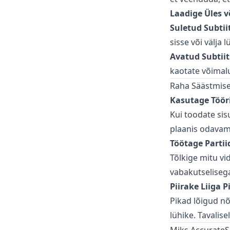
Laadige Üles v
Suletud Subtii
sisse või välja l
Avatud Subtiit
kaotate võimalu
Raha Säästmis
Kasutage Tööri
Kui toodate sis
plaanis odavam 
Töötage Parti
Tõlkige mitu vi
vabakutselisega
Piirake Liiga P
Pikad lõigud n
lühike. Tavalis