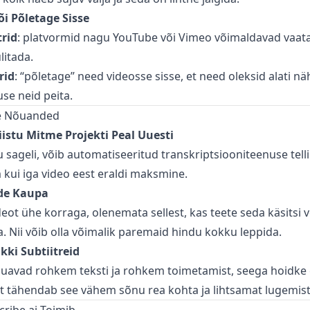
õi Põletage Sisse
trid
: platvormid nagu YouTube või Vimeo võimaldavad vaataj
ülitada.
rid
: “põletage” need videosse sisse, et need oleksid alati näh
se neid peita.
e Nõuanded
istu Mitme Projekti Peal Uuesti
u sageli, võib automatiseeritud transkriptsiooniteenuse telli
kui iga video eest eraldi maksmine.
ide Kaupa
deot ühe korraga, olenemata sellest, kas teete seda käsitsi 
. Nii võib olla võimalik paremaid hindu kokku leppida.
ikki Subtiitreid
õuavad rohkem teksti ja rohkem toimetamist, seega hoidke 
elt tähendab see vähem sõnu rea kohta ja lihtsamat lugemist