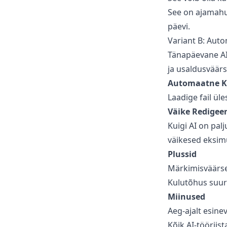
See on ajamahuk
päevi.
Variant B: Auto
Tänapäevane AI-
ja usaldusväär
Automaatne K
Laadige fail üle
Väike Redigee
Kuigi AI on palj
väikesed eksimu
Plussid
Märkimisväärsel
Kulutõhus suure
Miinused
Aeg-ajalt esine
Kõik AI-tööriis