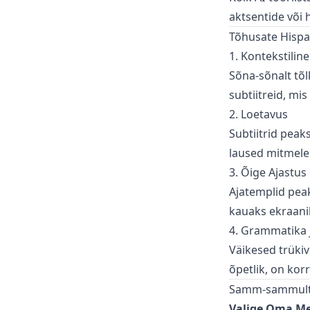
aktsentide või h
Tõhusate Hispa
1. Kontekstilin
Sõna-sõnalt tõl
subtiitreid, mis
2. Loetavus
Subtiitrid peak
laused mitmele 
3. Õige Ajastus
Ajatemplid peak
kauaks ekraanil
4. Grammatika j
Väikesed trükiv
õpetlik, on kor
Samm-sammult: 
Valige Oma M