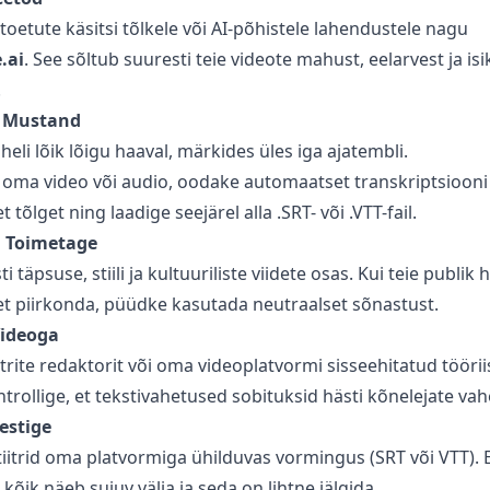
toetute käsitsi tõlkele või AI-põhistele lahendustele nagu
.ai
. See sõltub suuresti teie videote mahust, eelarvest ja isi
.
 Mustand
 heli lõik lõigu haaval, märkides üles iga ajatembli.
s oma video või audio, oodake automaatset transkriptsiooni 
 tõlget ning laadige seejärel alla .SRT- või .VTT-fail.
a Toimetage
ti täpsuse, stiili ja kultuuriliste viidete osas. Kui teie publi
et piirkonda, püüdke kasutada neutraalset sõnastust.
ideoga
trite redaktorit või oma videoplatvormi sisseehitatud tööriis
trollige, et tekstivahetused sobituksid hästi kõnelejate va
estige
iitrid oma platvormiga ühilduvas vormingus (SRT või VTT). E
kõik näeb sujuv välja ja seda on lihtne jälgida.