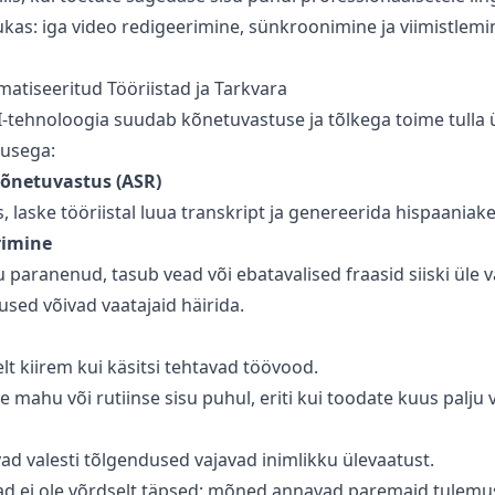
as: iga video redigeerimine, sünkroonimine ja viimistlemin
matiseeritud Tööriistad ja Tarkvara
tehnoloogia suudab kõnetuvastuse ja tõlkega toime tulla ü
susega:
õnetuvastus (ASR)
s, laske tööriistal luua transkript ja genereerida hispaaniake
rimine
u paranenud, tasub vead või ebatavalised fraasid siiski üle v
sed võivad vaatajaid häirida.
t kiirem kui käsitsi tehtavad töövood.
 mahu või rutiinse sisu puhul, eriti kui toodate kuus palju 
vad valesti tõlgendused vajavad inimlikku ülevaatust.
tad ei ole võrdselt täpsed; mõned annavad paremaid tulemu