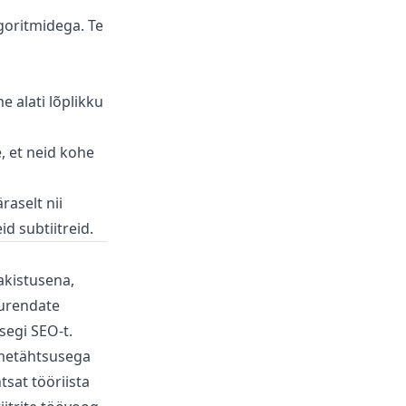
lgoritmidega. Te
e alati lõplikku
, et neid kohe
raselt nii
id subtiitreid.
akistusena,
uurendate
segi SEO-t.
õtmetähtsusega
tsat tööriista