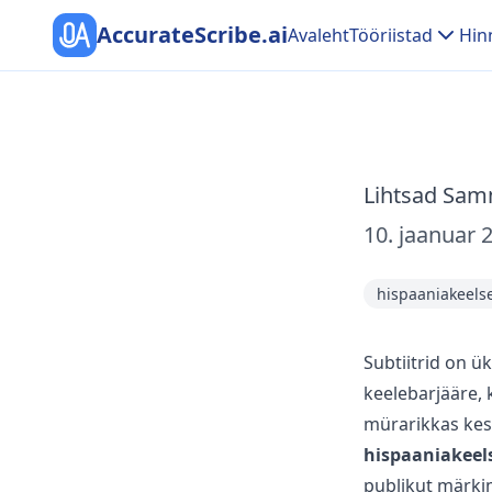
AccurateScribe.ai
Avaleht
Tööriistad
Hin
Lihtsad Samm
10. jaanuar 
hispaaniakeelse
Subtiitrid on ü
keelebarjääre,
mürarikkas kes
hispaaniakeels
publikut märkim