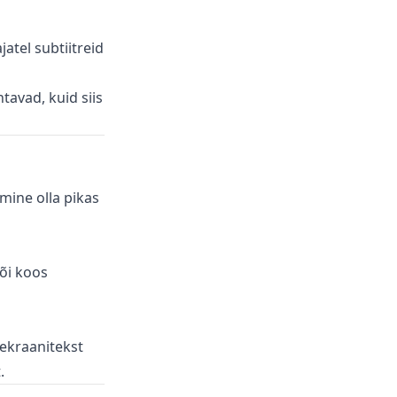
atel subtiitreid
tavad, kuid siis
mine olla pikas
või koos
ekraanitekst
.