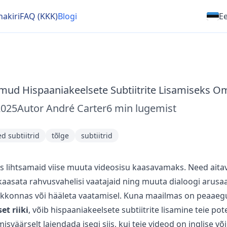
nakiri
FAQ (KKK)
Blogi
Ee
ud Hispaaniakeelsete Subtiitrite Lisamiseks O
2025
Autor
André Carter
6
min lugemist
d subtiitrid
tõlge
subtiitrid
ks lihtsamaid viise muuta videosisu kaasavamaks. Need aita
 kaasata rahvusvahelisi vaatajaid ning muuta dialoogi aru
kkonnas või hääleta vaatamisel. Kuna maailmas on peaae
et riiki
, võib hispaaniakeelsete subtiitrite lisamine teie pot
isväärselt laiendada isegi siis, kui teie videod on inglise 