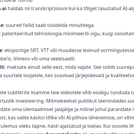
ribe.ai Toimib
.ai
haldab nii transkriptsiooni kui ka tõlget täiustatud AI-a
se
: suured failid saab töödelda minutitega.
: patenteeritud tehnoloogia minimeerib vigu, kuigi soovitam
e
: eksportige SRT, VTT või muudesse levinud vormingutesse
e’is, Vimeos või oma veebisaidil.
li
: maksate ainult selle eest, mida vajate. See sobib suurepä
a suurtele loojatele, kes soovivad järjepidevaid ja kvaliteetse
te subtiitrite lisamine teie videotele võib esialgu tunduda t
rtuslik investeering. Mitmekeelset publikut teenindades s
ndate oma ülemaailmset jalajälge ja mõnel juhul parandate i
st, kas valite käsitsi tõlke või AI-põhise lähenemise, on v
ulemus oleks täpne, hästi ajastatud ja loetav. Kui soovite lih