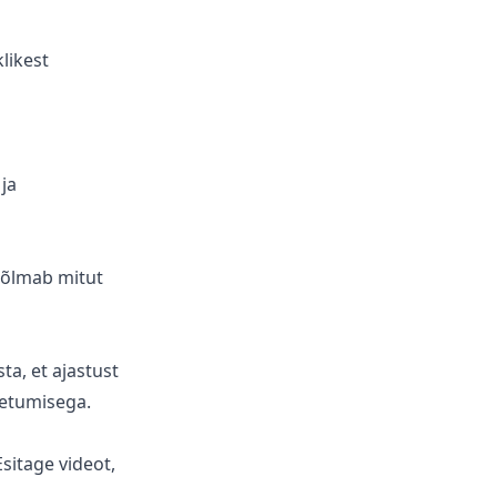
klikest
ja
k hõlmab mitut
ta, et ajastust
hetumisega.
sitage videot,