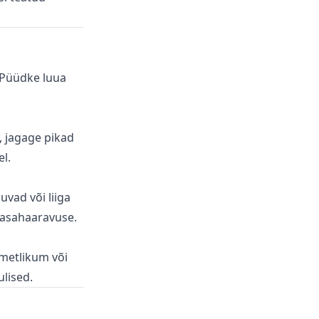
. Püüdke luua
, jagage pikad
l.
vad või liiga
aasahaaravuse.
ametlikum või
ulised.