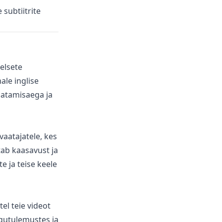
 subtiitrite
elsete
ale inglise
aatamisaega ja
 vaatajatele, kes
tab kaasavust ja
e ja teise keele
el teie videot
ngutulemustes ja