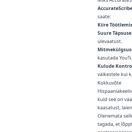
Miks AccurateSc
AccurateScribe
saate:
Kiire Töötlemi
Suure Täpsuse
ülevaatust.
Mitmekülgsus
kasutada YouTub
Kulude Kontrol
väikestele kui k
Kokkuvõte
Hispaaniakeelse
kuid see on vää
kaasatust, laie
Olenemata selle
tagada, et lõppt