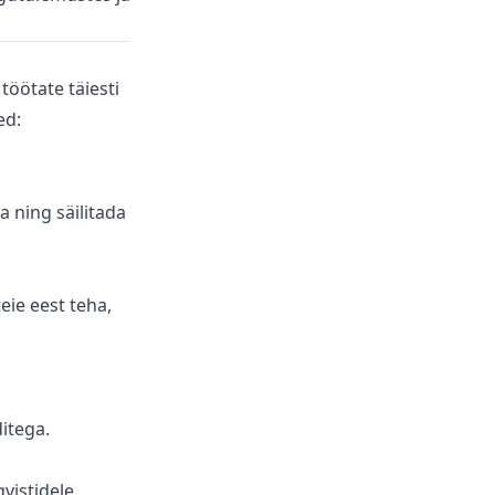
töötate täiesti
ed:
da ning säilitada
eie eest teha,
itega.
vistidele.