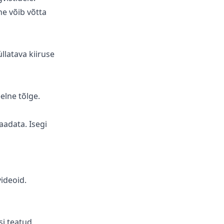
e võib võtta
llatava kiiruse
elne tõlge.
aadata. Isegi
videoid.
si teatud