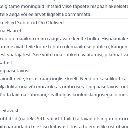
 selgitame mõningaid lihtsaid viise täpsete hispaaniakeelsete
teie aega või eelarvet liigselt koormamata.
eelsed Subtiitrid On Olulised
ma Haaret
kuulub maailma enim räägitavate keelte hulka. Hispaaniake
kumine avab teile kohe tohutu ülemaailmse publiku, kaugem
est vaatajatest. See võib tuua rohkem vaatamisi, pikemat v
atust.
igipääsetavust
e ainult neile, kes ei räägi inglise keelt. Need on kasulikud ka
älja lülitatuna või mürarikkas ümbruses. Ligipääsetavus toe
l jõuda laiema rühmani, sealhulgas kuulmislangusega inimest
Leitavust
btiitrid (näiteks SRT- või VTT-failid) aitavad otsingumootorit
õib parandada teie sisu leitavust, tõsta tulemuslikkust otsi