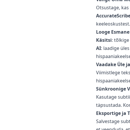
Otsustage, kas 
AccurateScribe
keeleoskustest
Looge Esmane
Käsitsi
: tõlkige
AI
: laadige üle
hispaaniakeelset
Vaadake Üle j
Viimistlege teks
hispaaniakeels
Sünkroonige V
Kasutage subtii
täpsustada. Kon
Eksportige ja T
Salvestage subt
et veenduda, et 