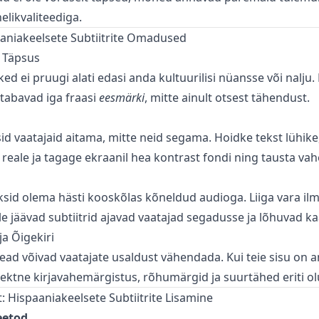
elikvaliteediga.
aniakeelsete Subtiitrite Omadused
e Täpsus
ked ei pruugi alati edasi anda kultuurilisi nüansse või nalju
 tabavad iga fraasi
eesmärki
, mitte ainult otsest tähendust.
sid vaatajaid aitama, mitte neid segama. Hoidke tekst lühike
reale ja tagage ekraanil hea kontrast fondi ning tausta vahe
sid olema hästi kooskõlas kõneldud audioga. Liiga vara ilmu
e jäävad subtiitrid ajavad vaatajad segadusse ja lõhuvad k
a Õigekiri
ead võivad vaatajate usaldust vähendada. Kui teie sisu on 
rektne kirjavahemärgistus, rõhumärgid ja suurtähed eriti ol
Hispaaniakeelsete Subtiitrite Lisamine
eetod