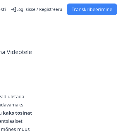
sti
Transkribeerimine
Logi sisse / Registreeru
ma Videotele
vad ületada
saadavamaks
gu
kaks tosinat
entsiaalset
või mõnes muus