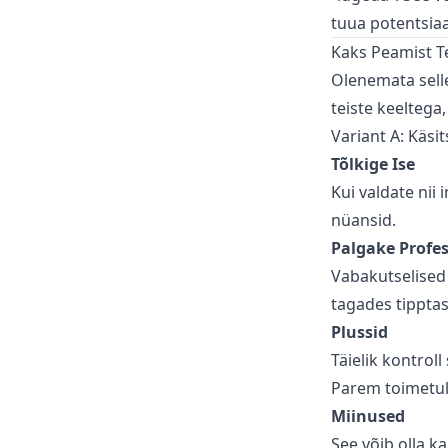
tuua potentsiaal
Kaks Peamist T
Olenemata selle
teiste keeltega
Variant A: Käsit
Tõlkige Ise
Kui valdate nii 
nüansid.
Palgake Profes
Vabakutselised 
tagades tipptas
Plussid
Täielik kontroll
Parem toimetule
Miinused
See võib olla ka