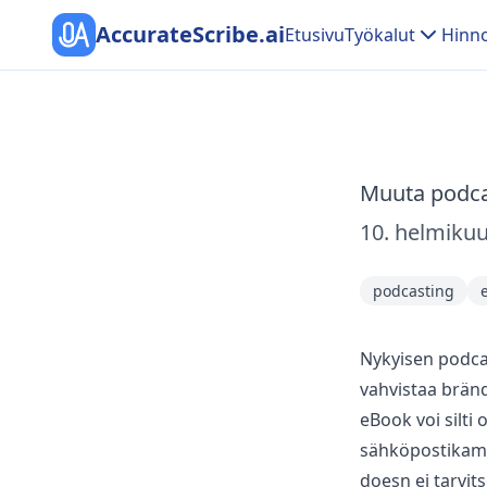
AccurateScribe.ai
Etusivu
Työkalut
Hinno
Muuta podcas
10. helmikuu
podcasting
e
Nykyisen podcas
vahvistaa brändi
eBook voi silti 
sähköpostikamp
doesn ei tarvit