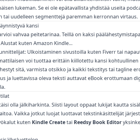
äisen lukeman. Se ei ole epätavallista yhdistää useita podca
 tai uudelleen segmenttejä paremman kerronnan virtaus.
käynnistyvä kansi
arvioi vahvaa peitetarinaa. Teillä on kaksi päälähestymistapa
 Alustat kuten Amazon Kindle...
nnittelijat: Ulkoistaminen sivustoilla kuten Fiverr tai napau
attilaisen voi tuottaa erittäin kiillotettu kansi kohtuulline
ähestyt sitä, varmista otsikko ja kaikki tekstitys tai tagline er
uus ja luettavissa oleva teksti auttavat eBook erottumaan dig
la.
tilat
äisi olla jälkiharkinta. Siisti layout oppaat lukijat kautta sisä
toa. Vaikka jotkut luojat luottavat tekstinkäsittelijät järjest
yökalut kuten
Kindle Create
tai
Reedsy Book Editor
yksinke
sisällysluettelon