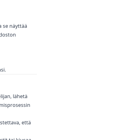
a se näyttää
edoston
si.
lijan, lähetä
ymisprosessin
tettava, että