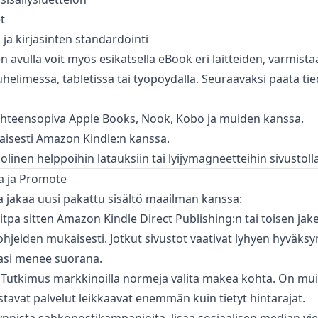
t
ja kirjasinten standardointi
n avulla voit myös esikatsella eBook eri laitteiden, varmista
helimessa, tabletissa tai työpöydällä. Seuraavaksi päätä ti
hteensopiva Apple Books, Nook, Kobo ja muiden kanssa.
ijaisesti Amazon Kindle:n kanssa.
inen helppoihin latauksiin tai lyijymagneetteihin sivustolla
ta ja Promote
a jakaa uusi pakattu sisältö maailman kanssa:
itpa sitten Amazon Kindle Direct Publishing:n tai toisen jake
hjeiden mukaisesti. Jotkut sivustot vaativat lyhyen hyväks
jasi menee suorana.
Tutkimus markkinoilla normeja valita makea kohta. On muis
istavat palvelut leikkaavat enemmän kuin tietyt hintarajat.