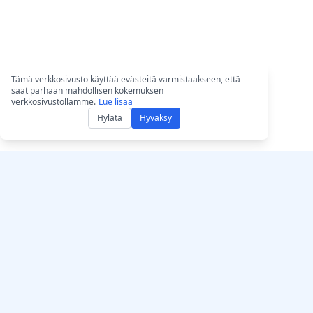
Tämä verkkosivusto käyttää evästeitä varmistaakseen, että
saat parhaan mahdollisen kokemuksen
verkkosivustollamme.
Lue lisää
Hylätä
Hyväksy
Hanki AccurateScribe
AccurateScribe.ai
Verkkosovellus – O
Yritystason ääni- ja videon
transkriptori
transkriptio, jota tukee
kehittynyt tekoälyteknologia.
iOS-sovellus – AI-