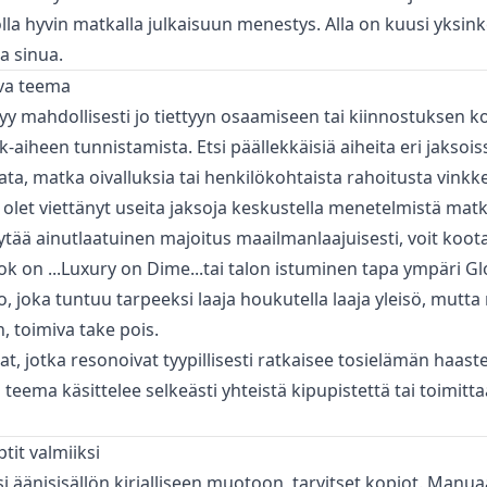
olla hyvin matkalla julkaisuun menestys. Alla on kuusi yksink
a sinua.
hva teema
yy mahdollisesti jo tiettyyn osaamiseen tai kiinnostuksen 
-aiheen tunnistamista. Etsi päällekkäisiä aiheita eri jaksois
ta, matka oivalluksia tai henkilökohtaista rahoitusta vinkke
s olet viettänyt useita jaksoja keskustella menetelmistä mat
löytää ainutlaatuinen majoitus maailmanlaajuisesti, voit koo
ok on ...Luxury on Dime...tai talon istuminen tapa ympäri Gl
o, joka tuntuu tarpeeksi laaja houkutella laaja yleisö, mutta 
, toimiva take pois.
rjat, jotka resonoivat tyypillisesti ratkaisee tosielämän haast
 teema käsittelee selkeästi yhteistä kipupistettä tai toimitt
ptit valmiiksi
äänisisällön kirjalliseen muotoon, tarvitset kopiot. Manuaa