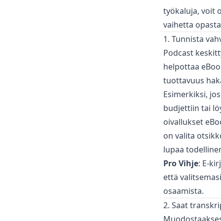
työkaluja, voit 
vaihetta opasta
1. Tunnista va
Podcast keskitt
helpottaa eBook
tuottavuus haka
Esimerkiksi, jo
budjettiin tai 
oivallukset eBo
on valita otsikk
lupaa todellinen
Pro Vihje
: E-ki
että valitsemasi
osaamista.
2. Saat transkri
Muodostaaksesi 