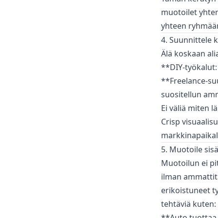
muotoilet yhten
yhteen ryhmään
4. Suunnittele 
Älä koskaan ali
**DIY-työkalut:
**Freelance-suu
suositellun amm
Ei väliä miten l
Crisp visuaalis
markkinapaikal
5. Muotoile sisä
Muotoilun ei pit
ilman ammattitai
erikoistuneet t
tehtäviä kuten:
**Auto tuottaa 