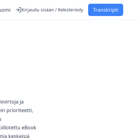
uomi
Transkripti
Kirjaudu sisään / Rekisteröidy
ovirtoja ja
n prioriteetti,
s
illotettu eBook
mia keskeisiä