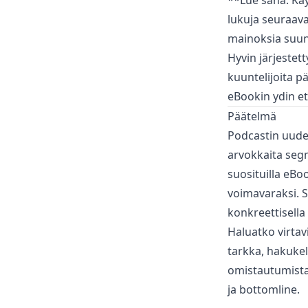
**Lue sana: Käy
lukuja seuraava
mainoksia suun
Hyvin järjestet
kuuntelijoita p
eBookin ydin et
Päätelmä
Podcastin uudel
arvokkaita segm
suosituilla eBo
voimavaraksi. Se
konkreettisella 
Haluatko virtav
tarkka, hakuke
omistautumista j
ja bottomline.