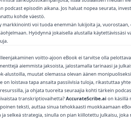
nnistä sähköpostikampanjoita, lisää sosiaalisen median vies
n podcast episodin aikana. Jos haluat nopea seurata, invest
nattu kohde väestö.
ty markkinointi voi tuoda enemmän lukijoita ja, vuorostaa
ääohjelmaan. Hyödynnä jokaisella alustalla käytettävissäsi v
uja.
leenjakaminen voitto-ajoon eBook ei tarvitse olla pelottav
enttejä aiemmista jaksoista, jalostamalla tarinaasi ja julka
ok-alustoilla, muutat olemassa olevan äänen monipuoliseksi 
 on loistava tapa ansaita passiivisia tuloja, rikastuttaa yht
resurssilla, ja ohjata tuoreita seuraajia kohti tärkein podcas
iivaistaa transkriptiovaihetta?
AccurateScribe.ai
on käsillä
lpoinen teksti, auttaa sinua tehokkaasti muokkaamaan eBoo
a selkeä strategia, sinulla on pian kiillotettu julkaisu, joka