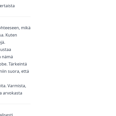
ertaista
kohteeseen, mikä
sa. Kuten
jä.
kustaa
ta nämä
obe. Tärkeintä
niin suora, että
eita. Varmista,
aa arvokasta
lisesti