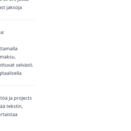
st jaksoja
a:
ttamalla
n maksu.
ottuvat selvästi.
itaalisella
ltöä ja projects
ää tekstin,
rtaistaa