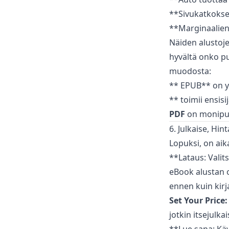
**Sivukatkokse
**Marginaalien 
Näiden alustoje
hyvältä onko pu
muodosta:
** EPUB** on y
** toimii ensis
PDF
on monipuol
6. Julkaise, Hin
Lopuksi, on aik
**Lataus: Valits
eBook alustan o
ennen kuin kir
Set Your Price:
jotkin itsejulka