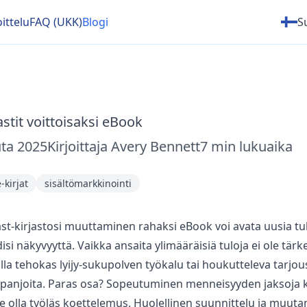
ittelu
FAQ (UKK)
Blogi
S
tit voittoisaksi eBook
ta 2025
Kirjoittaja
Avery Bennett
7
min lukuaika
-kirjat
sisältömarkkinointi
t-kirjastosi muuttaminen rahaksi eBook voi avata uusia tul
si näkyvyyttä. Vaikka ansaita ylimääräisiä tuloja ei ole tärkei
olla tehokas lyijy-sukupolven työkalu tai houkutteleva tarjou
anjoita. Paras osa? Sopeutuminen menneisyyden jaksoja ki
se olla työläs koettelemus. Huolellinen suunnittelu ja muuta