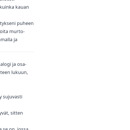
, kuinka kauan
sitykseni puheen
ioita murto-
malla ja
alogi ja osa-
hteen lukuun,
y sujuvasti
vät, sitten
 se on, jossa