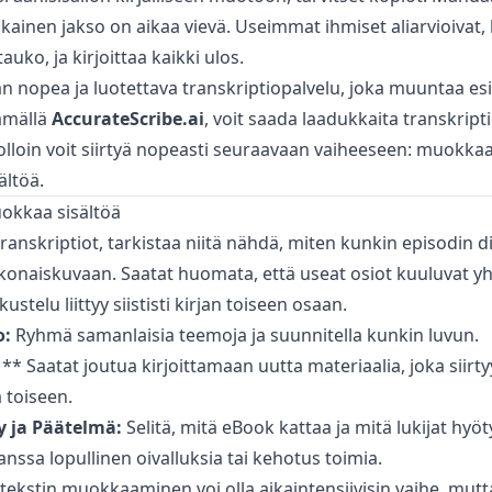
jokainen jakso on aikaa vievä. Useimmat ihmiset aliarvioivat
tauko, ja kirjoittaa kaikki ulos.
aan nopea ja luotettava transkriptiopalvelu, joka muuntaa e
tämällä
AccurateScribe.ai
, voit saada laadukkaita transkript
jolloin voit siirtyä nopeasti seuraavaan vaiheeseen: muokkaa
ältöä.
uokkaa sisältöä
ranskriptiot, tarkistaa niitä nähdä, miten kunkin episodin di
okonaiskuvaan. Saatat huomata, että useat osiot kuuluvat y
kustelu liittyy siististi kirjan toiseen osaan.
o:
Ryhmä samanlaisia teemoja ja suunnitella kunkin luvun.
** Saatat joutua kirjoittamaan uutta materiaalia, joka siirty
 toiseen.
ly ja Päätelmä:
Selitä, mitä eBook kattaa ja mitä lukijat hyöty
anssa lopullinen oivalluksia tai kehotus toimia.
ekstin muokkaaminen voi olla aikaintensiivisin vaihe, mutta