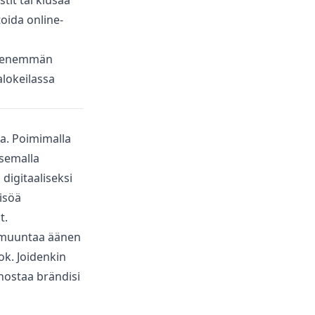
tit tai kiusaa
oida online-
n, enemmän
alokeilassa
aa. Poimimalla
isemalla
digitaaliseksi
eisöä
t.
 muuntaa äänen
k. Joidenkin
 nostaa brändisi