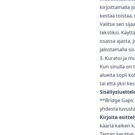
kirjoittamalla 
kestää toistaa, 
Valitse sen sij
tekstiksi. Käyt
osassa ajasta, 
jalostamalla sis
3. Kuratoi ja m
Kun sinulla on t
alueita sopii k
tai että yksi kes
Sisällysluettel
**Bridge Gaps: 
yhdestä luvusta
Kirjoita esitte
kääriä kaiken k
Tämän kerätyn t