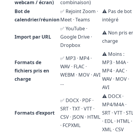
webcam / écran)
combinaison)
Bot de
✅ Rejoint Zoom ·
⚠️ Pas de bot
calendrier/réunion
Meet · Teams
intégré
✅ YouTube ·
⚠️ Non pris e
Import par URL
Google Drive ·
charge
Dropbox
⚠️ Moins :
✅ MP3 · MP4 ·
Formats de
MP3 · M4A ·
WAV · FLAC ·
fichiers pris en
MP4 · AAC ·
WEBM · MOV · AVI
charge
WAV · MOV ·
…
AVI
⚠️ DOCX ·
✅ DOCX · PDF ·
MP4/M4A ·
SRT · TXT · VTT ·
Formats d’export
SRT · VTT · ST
CSV · JSON · HTML
· EDL · HTML ·
· FCPXML
XML · CSV