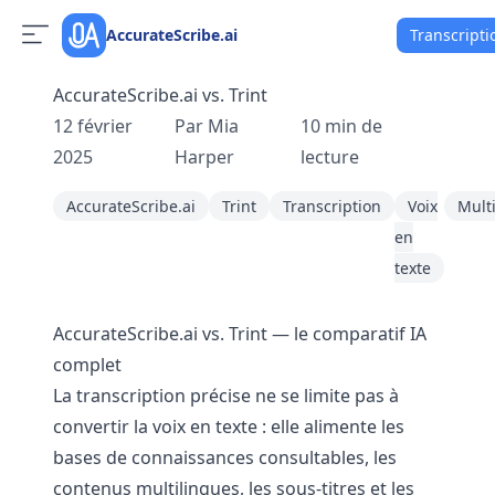
AccurateScribe.ai
Transcripti
AccurateScribe.ai vs. Trint
12 février
Par
Mia
10
min de
2025
Harper
lecture
AccurateScribe.ai
Trint
Transcription
Voix
Mult
en
texte
AccurateScribe.ai vs. Trint — le comparatif IA
complet
La transcription précise ne se limite pas à
convertir la voix en texte : elle alimente les
bases de connaissances consultables, les
contenus multilingues, les sous-titres et les