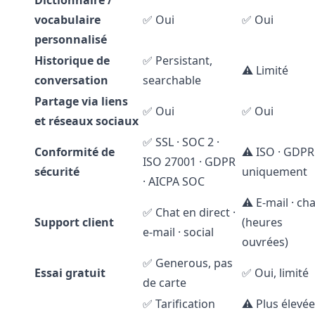
Dictionnaire /
vocabulaire
✅ Oui
✅ Oui
personnalisé
Historique de
✅ Persistant,
⚠️ Limité
conversation
searchable
Partage via liens
✅ Oui
✅ Oui
et réseaux sociaux
✅ SSL · SOC 2 ·
Conformité de
⚠️ ISO · GDPR
ISO 27001 · GDPR
sécurité
uniquement
· AICPA SOC
⚠️ E-mail · ch
✅ Chat en direct ·
Support client
(heures
e-mail · social
ouvrées)
✅ Generous, pas
Essai gratuit
✅ Oui, limité
de carte
✅ Tarification
⚠️ Plus élevée