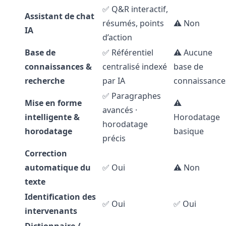
✅ Q&R interactif,
Assistant de chat
résumés, points
⚠️ Non
IA
d’action
Base de
✅ Référentiel
⚠️ Aucune
connaissances &
centralisé indexé
base de
recherche
par IA
connaissance
✅ Paragraphes
Mise en forme
⚠️
avancés ·
intelligente &
Horodatage
horodatage
horodatage
basique
précis
Correction
automatique du
✅ Oui
⚠️ Non
texte
Identification des
✅ Oui
✅ Oui
intervenants