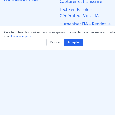
Capturer et transcrire
Texte en Parole –
Générateur Vocal IA
Humaniser l’IA – Rendez le
texte plus naturel
Ce site utilise des cookies pour vous garantir la meilleure expérience sur notr
site.
En savoir plus
GPT Humaniseur de texte
Refuser
Accepter
IA
Authentificateur
Convertir audio/vidéo en
MP3
Convertir en WAV : Audio
et Vidéo
Juridique
Déclaration de Copyright
Avis de contestation