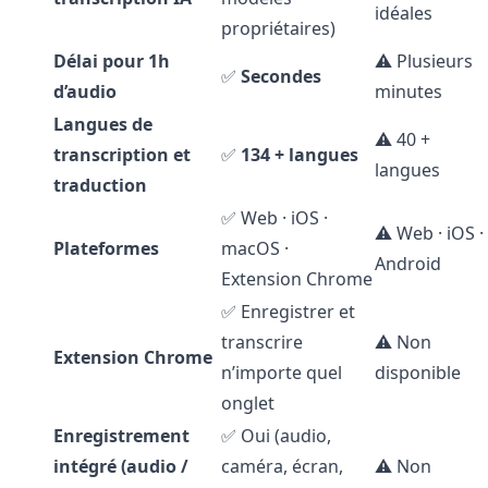
idéales
propriétaires)
Délai pour 1h
⚠️ Plusieurs
✅
Secondes
d’audio
minutes
Langues de
⚠️ 40 +
transcription et
✅
134 + langues
langues
traduction
✅ Web · iOS ·
⚠️ Web · iOS ·
Plateformes
macOS ·
Android
Extension Chrome
✅ Enregistrer et
transcrire
⚠️ Non
Extension Chrome
n’importe quel
disponible
onglet
Enregistrement
✅ Oui (audio,
intégré (audio /
caméra, écran,
⚠️ Non